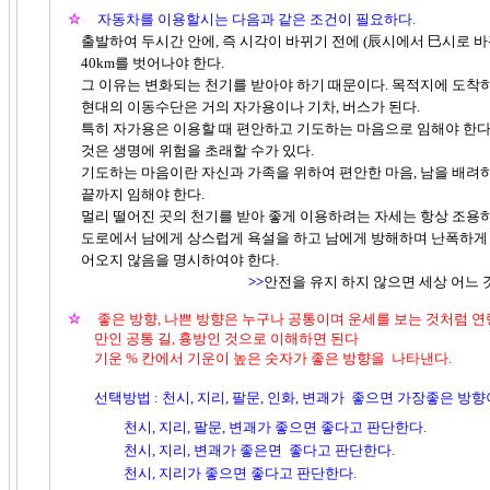
☆
자동차를 이용할시는 다음과 같은 조건이 필요하다.
출발하여 두시간 안에, 즉 시각이 바뀌기 전에 (辰시에서 巳시로 바
40km를 벗어나야 한다.
그 이유는 변화되는 천기를 받아야 하기 때문이다. 목적지에 도착하면
현대의 이동수단은 거의 자가용이나 기차, 버스가 된다.
특히 자가용은 이용할 때 편안하고 기도하는 마음으로 임해야 한다.
것은 생명에 위험을 초래할 수가 있다.
기도하는 마음이란 자신과 가족을 위하여 편안한 마음, 남을 배려하
끝까지 임해야 한다.
멀리 떨어진 곳의 천기를 받아 좋게 이용하려는 자세는 항상 조용하
도로에서 남에게 상스럽게 욕설을 하고 남에게 방해하며 난폭하게 운
어오지 않음을 명시하여야 한다.
>>
안전을 유지 하지 않으면 세상 어느 
☆
좋은 방향, 나쁜 방향은 누구나 공통이며 운세를 보는 것처럼 연령
만인 공통 길, 흉방인 것으로 이해하면 된다
기운 % 칸에서 기운이 높은 숫자가 좋은 방향을 나타낸다.
선택방법 : 천시, 지리, 팔문, 인화, 변괘가 좋으면 가장좋은 방향
천시, 지리, 팔문, 변괘가 좋으면 좋다고 판단한다.
천시, 지리, 변괘가 좋은면 좋다고 판단한다.
천시, 지리가 좋으면 좋다고 판단한다.