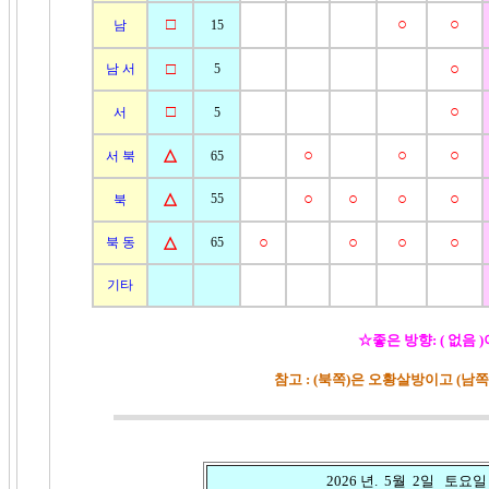
□
○
○
남
15
□
○
남 서
5
□
○
서
5
△
○
○
○
서 북
65
△
○
○
○
○
55
북
△
○
○
○
○
북 동
65
기타
☆좋은 방향: ( 없음 
참고 : (북쪽)은 오황살방이고 (남
2026 년. 5월 2일 토요일