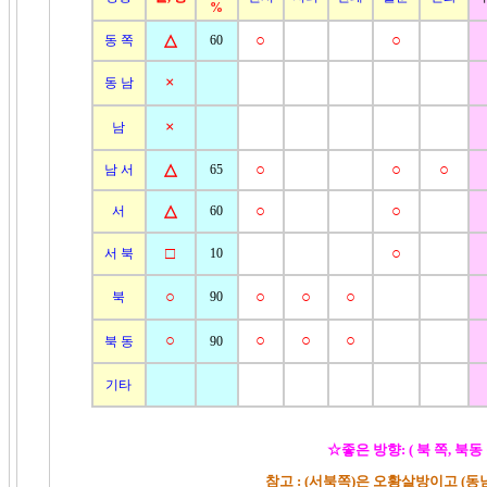
%
△
○
○
동 쪽
60
×
동 남
×
남
△
○
○
○
남 서
65
△
○
○
서
60
□
○
서 북
10
○
○
○
○
북
90
○
○
○
○
북 동
90
기타
☆좋은 방향: ( 북 쪽, 북동
참고 : (서북쪽)은 오황살방이고 (