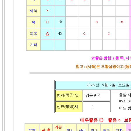
×
서 북
□
○
○
10
북
△
○
○
북 동
45
기타
☆좋은 방향: ( 동 쪽, 서
참고 : (서쪽)은 오황살방이고 (
2026 년. 5월 2일 토요일
출발 시
병자(丙子)
일
양둔 9 국
05시 30분
신묘(辛卯)시
4
어느 방향
매우좋음 ◎ 좋음
○ 보
기운
방향
길, 흉
천시
지리
변괘
팔문
인화
비