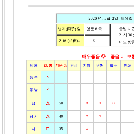
2026 년. 5월 2일 토요일
출발 시
병자(丙子)
일
양둔 8 국
21시 30분 
기해 (己亥)
시
3
어느 방향
매우좋음 ◎ 좋음
○ 보
방향
길, 흉
기운 %
천시
지리
변괘
팔문
인화
×
동 쪽
×
동 남
△
○
○
○
남
50
△
○
○
남 서
40
□
○
서
35