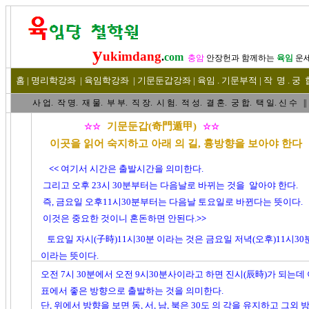
y
ukimdang
.
com
충암
안장헌
과 함께하는
육임
운
홈
|
명리
학강좌
|
육임학
강좌
|
기문둔갑
강좌
|
육임 . 기문부적
|
작 명
.
궁 
사 업
.
작 명
.
재 물
.
부 부
.
직 장. 시 험. 적 성
. 결 혼.
궁 합
. 택 일.
신 수
||
기문둔갑(奇門遁甲)
☆☆
☆☆
이곳을 읽어 숙지하고 아래 의 길, 흉방향을 보아야 한다
<<
여기서 시간은 출발시간을 의미한다.
그리고 오후 23시 30분부터는 다음날로 바뀌는 것을
알아야 한다.
즉, 금요일 오후11시30분부터는 다음날 토요일로 바뀐다는 뜻이다.
이것은 중요한 것이니 혼돈하면 안된다.
>>
토요일 자시(子時)11시30분 이라는 것은 금요일 저녁(오후)11시30
이라는 뜻이다.
오전 7시 30분에서 오전 9시30분사이라고 하면 진시(辰時)가 되는
표에서 좋은 방향으로 출발하는 것을 의미한다.
단, 위에서 방향을 보면 동, 서, 남, 북은 30도 의 각을 유지하고 그외