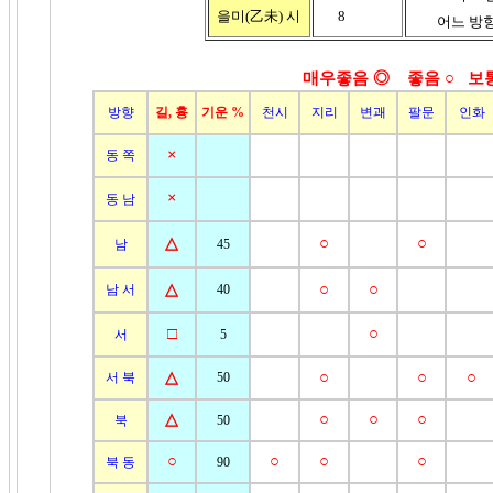
을미(乙未)
시
8
어느 방향이
매우좋음 ◎ 좋음
○ 보
방향
길, 흉
기운 %
천시
지리
변괘
팔문
인화
×
동 쪽
×
동 남
△
○
○
남
45
△
○
○
남 서
40
□
○
서
5
△
○
○
○
서 북
50
△
○
○
○
북
50
○
○
○
○
북 동
90