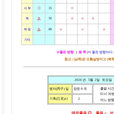
□
○
서 북
35
△
○
○
○
북
50
△
○
○
○
북 동
60
기타
☆
좋은 방향
:
( 동 쪽 )
이 좋은 방향이다.
참고 : (남쪽)은 오황살방이고 (북
2026 년. 5월 2일 토요일
출발 시
병자(丙子)
일
양둔 9 국
01시 30분 
기축(己丑)시
2
어느 방향이
매우좋음 ◎ 좋음
○ 보