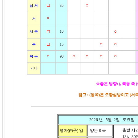
□
○
남 서
35
×
서
□
○
서 북
10
□
○
○
북
15
○
○
○
○
○
북 동
90
기타
☆좋은 방향: (, 북동 쪽 
참고 : (동쪽)은 오황살방이고 (
2026 년. 5월 2일 토요일
출발 시
병자(丙子)
일
양둔 8 국
13시 30분 