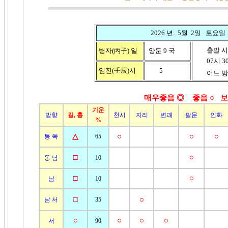
2026 년. 5월 2일 토요일
출발 시
병자(丙子)
일
양둔 9 국
07시 30분
임진(壬辰)시
5
어느 방향
매우좋음 ◎ 좋음
○ 보
기운
방향
길, 흉
천시
지리
변괘
팔문
인화
%
△
○
○
○
동 쪽
65
□
○
동 남
10
□
○
남
10
□
○
남 서
35
○
○
○
○
서
90