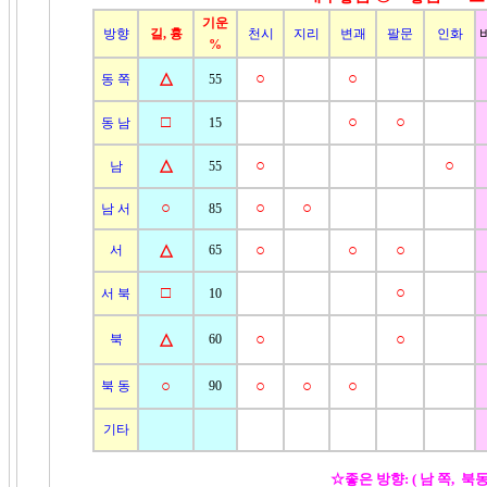
기운
방향
길, 흉
천시
지리
변괘
팔문
인화
%
△
○
○
동 쪽
55
□
○
○
동 남
15
△
○
○
남
55
○
○
○
남 서
85
△
○
○
○
서
65
□
○
서 북
10
△
○
○
북
60
○
○
○
○
북 동
90
기타
☆좋은 방향: ( 남 쪽, 북동