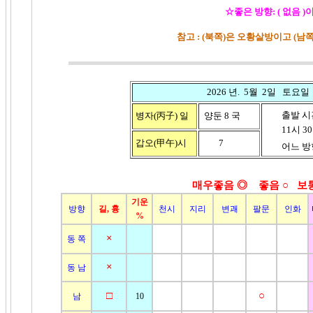
☆좋은 방향: ( 없음 )
참고 : (북쪽)은 오황살방이고 (
2026 년. 5월 2일 토요일
출발 시
병자(丙子)
일
양둔 8 국
11시 30분
갑오(
甲午)
시
7
어느 방향
매우좋음 ◎ 좋음
○ 보
기운
방향
길, 흉
천시
지리
변괘
팔문
인화
%
×
동 쪽
×
동 남
□
○
남
10