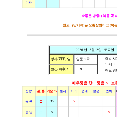
기타
☆좋은 방향: ( 북동 쪽 
참고 : (남서쪽)은 오황살방이고 (
2026 년. 5월 2일 토요일
출발 시
병자(丙子)
일
양둔 8 국
15시 30분
병신(丙申)
시
9
어느 방향
매우좋음 ◎ 좋음
○ 보
방향
길, 흉
기운 %
천시
지리
변괘
팔문
인화
□
○
동 쪽
35
□
○
동 남
5