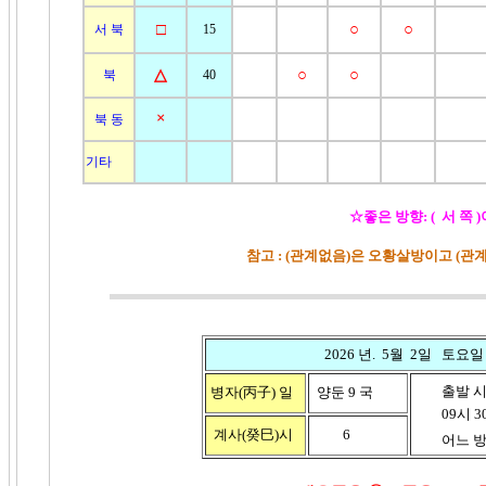
□
○
○
서 북
15
△
○
○
북
40
×
북 동
기타
☆좋은 방향: ( 서 쪽 
참고 : (관계없음)은 오황살방이고 (
2026 년. 5월 2일 토요일
출발 시
병자(丙子)
일
양둔 9 국
09시 30분
계사(癸巳)시
6
어느 방향