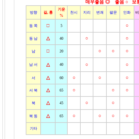
매우좋음 ◎ 좋음
○ 보
기운
방향
길, 흉
천시
지리
변괘
팔문
인화
비
%
□
○
동 쪽
5
△
○
○
동 남
40
□
○
○
○
남
20
△
○
○
남 서
40
△
○
○
○
서
60
△
○
○
○
서 북
65
△
○
○
북
45
△
○
○
○
○
북 동
65
기타