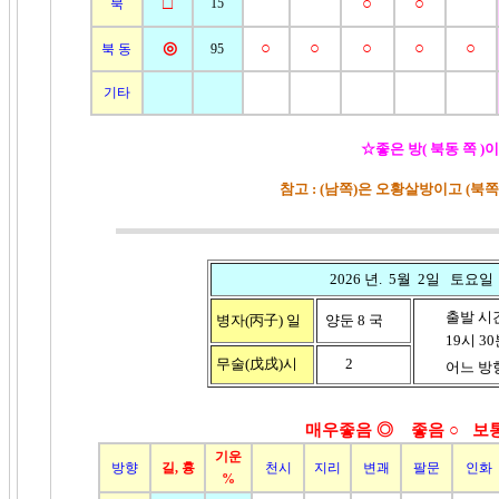
□
○
○
북
15
◎
○
○
○
○
○
북 동
95
기타
☆좋은 방( 북동 쪽 )
참고 : (남쪽)은 오황살방이고 (북
2026 년. 5월 2일 토요일
출발 시
병자(丙子)
일
양둔 8 국
19시 30분
무술(戊戌)
시
2
어느 방향
매우좋음 ◎ 좋음
○ 보
기운
방향
길, 흉
천시
지리
변괘
팔문
인화
%