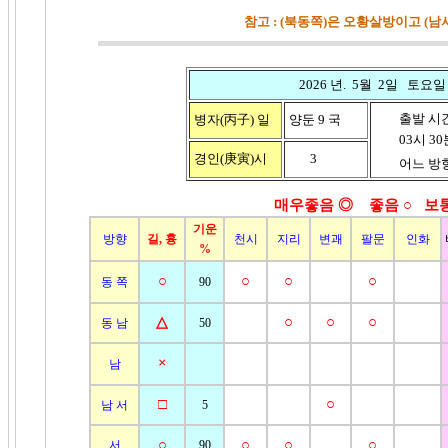
참고 : (북동쪽)은 오황살방이고 (
2026 년. 5월 2일 토요일
출발 시
병자(丙子)
일
양둔 9 국
03시 30분 
경인(庚寅)시
3
어느 방향
매우좋음 ◎ 좋음
○ 보
기운
방향
길, 흉
천시
지리
변괘
팔문
인화
%
○
○
○
○
동 쪽
90
△
○
○
○
동 남
50
×
남
□
○
남 서
5
○
○
○
○
서
90