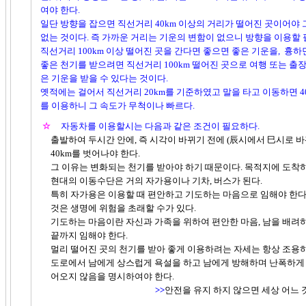
여야 한다.
일단 방향을 잡으면 직선거리 40km 이상의 거리가 떨어진 곳이어야 
없는 것이다. 즉 가까운 거리는 기운의 변함이 없으니 방향을 이용할 
직선거리 100km 이상 떨어진 곳을 간다면 좋으면 좋은 기운을, 흉하
좋은 천기를 받으려면 직선거리 100km 떨어진 곳으로 여행 또는 출장
은 기운을 받을 수 있다는 것이다.
옛적에는 걸어서 직선거리 20km를 기준하였고 말을 타고 이동하면 4
를 이용하니 그 속도가 무척이나 빠르다.
☆
자동차를 이용할시는 다음과 같은 조건이 필요하다.
출발하여 두시간 안에, 즉 시각이 바뀌기 전에 (辰시에서 巳시로 바
40km를 벗어나야 한다.
그 이유는 변화되는 천기를 받아야 하기 때문이다. 목적지에 도착하면
현대의 이동수단은 거의 자가용이나 기차, 버스가 된다.
특히 자가용은 이용할 때 편안하고 기도하는 마음으로 임해야 한다.
것은 생명에 위험을 초래할 수가 있다.
기도하는 마음이란 자신과 가족을 위하여 편안한 마음, 남을 배려하
끝까지 임해야 한다.
멀리 떨어진 곳의 천기를 받아 좋게 이용하려는 자세는 항상 조용하
도로에서 남에게 상스럽게 욕설을 하고 남에게 방해하며 난폭하게 운
어오지 않음을 명시하여야 한다.
>>
안전을 유지 하지 않으면 세상 어느 