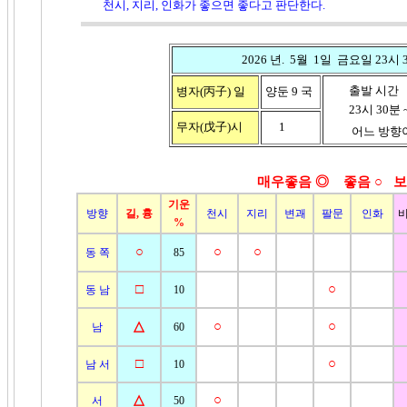
천시, 지리, 인화가 좋으면 좋다고 판단한다.
2026 년. 5월 1일 금요일 23시 3
출발 시간
병자(丙子)
일
양둔 9 국
23시 30분 ~
무자(戊子)시
1
어느 방향이
매우좋음 ◎ 좋음
○ 보
기운
방향
길, 흉
천시
지리
변괘
팔문
인화
%
○
○
○
동 쪽
85
□
○
동 남
10
△
○
○
남
60
□
○
남 서
10
△
○
서
50