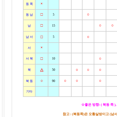
×
동 쪽
□
○
동 남
5
□
○
○
남
15
□
○
남 서
5
×
서
□
○
서 북
10
△
○
○
○
북
50
○
○
○
○
북 동
90
기타
☆좋은 방향: ( 북동 쪽 ),
참고 : (북동쪽)은 오황살방이고 (