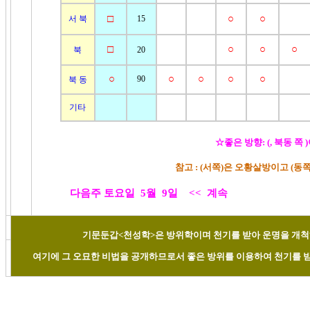
□
○
○
서 북
15
□
○
○
○
북
20
○
○
○
○
○
90
북 동
기타
☆좋은 방향: (, 북동 쪽 
참고 : (서쪽)은 오황살방이고 (
다음주 토요일 5월 9일 <<
계속
기문둔갑<천성학>은 방위학이며 천기를 받아 운명을 개척
여기에 그 오묘한 비법을 공개하므로서 좋은 방위를 이용하여 천기를 받아