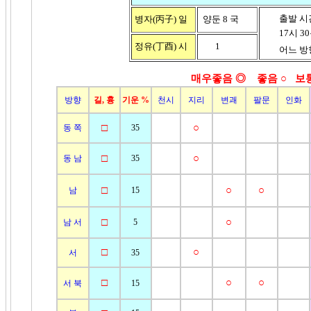
출발 시
병자(丙子)
일
양둔 8 국
17시 30분
정유(丁酉)
시
1
어느 방향
매우좋음 ◎ 좋음
○ 보
방향
길, 흉
기운 %
천시
지리
변괘
팔문
인화
□
○
동 쪽
35
□
○
동 남
35
□
○
○
남
15
□
○
남 서
5
□
○
서
35
□
○
○
서 북
15