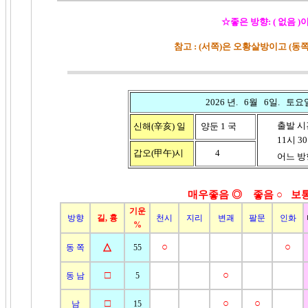
☆좋은 방향: ( 없음 )
참고 : (서쪽)은 오황살방이고 (
2026 년. 6월 6일. 토요
출발 시
신해(辛亥)
일
양둔 1 국
11시 30분
갑오(
甲午)
시
4
어느 방향
매우좋음 ◎ 좋음
○ 보통
기운
방향
길, 흉
천시
지리
변괘
팔문
인화
%
△
○
○
동 쪽
55
□
○
동 남
5
□
○
○
남
15