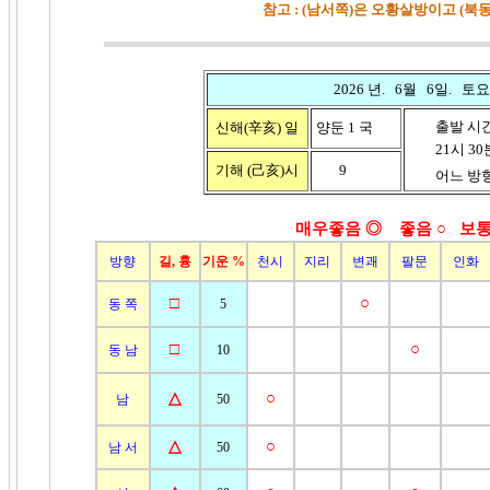
참고 : (남서쪽)은 오황살방이고 (
2026 년. 6월 6일. 토요
출발 시
신해(辛亥)
일
양둔 1 국
21시 30분 
기해 (己亥)
시
9
어느 방향
매우좋음 ◎ 좋음
○ 보통
방향
길, 흉
기운 %
천시
지리
변괘
팔문
인화
□
○
동 쪽
5
□
○
동 남
10
△
○
남
50
△
○
남 서
50