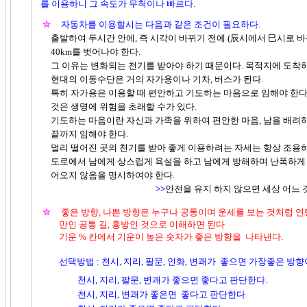
를 이용하니 그 속도가 무척이나 빠르다.
☆
자동차를 이용할시는 다음과 같은 조건이 필요하다.
출발하여 두시간 안에, 즉 시각이 바뀌기 전에 (辰시에서 巳시로 바
40km를 벗어나야 한다.
그 이유는 변화되는 천기를 받아야 하기 때문이다. 목적지에 도착하면
현대의 이동수단은 거의 자가용이나 기차, 버스가 된다.
특히 자가용은 이용할 때 편안하고 기도하는 마음으로 임해야 한다.
것은 생명에 위험을 초래할 수가 있다.
기도하는 마음이란 자신과 가족을 위하여 편안한 마음, 남을 배려하
끝까지 임해야 한다.
멀리 떨어진 곳의 천기를 받아 좋게 이용하려는 자세는 항상 조용하
도로에서 남에게 상스럽게 욕설을 하고 남에게 방해하며 난폭하게 운
어오지 않음을 명시하여야 한다.
>>
안전을 유지 하지 않으면 세상 어느 
☆
좋은 방향, 나쁜 방향은 누구나 공통이며 운세를 보는 것처럼 연령
만인 공통 길, 흉방인 것으로 이해하면 된다
기운 % 칸에서 기운이 높은 숫자가 좋은 방향을 나타낸다.
선택방법 : 천시, 지리, 팔문, 인화, 변괘가 좋으면 가장좋은 방향
천시, 지리, 팔문, 변괘가 좋으면 좋다고 판단한다.
천시, 지리, 변괘가 좋은면 좋다고 판단한다.