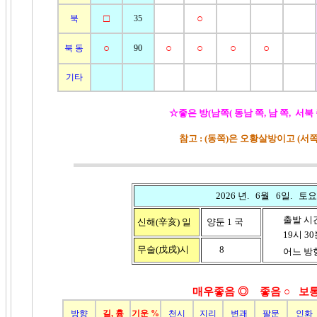
□
○
북
35
○
○
○
○
○
북 동
90
기타
☆좋은 방(남쪽( 동남 쪽, 남 쪽, 서북
참고 : (동쪽)은 오황살방이고 (
2026 년. 6월 6일. 토요
출발 시
신해(辛亥)
일
양둔 1 국
19시 30분
무술(戊戌)
시
8
어느 방향
매우좋음 ◎ 좋음
○ 보통
방향
길, 흉
기운 %
천시
지리
변괘
팔문
인화