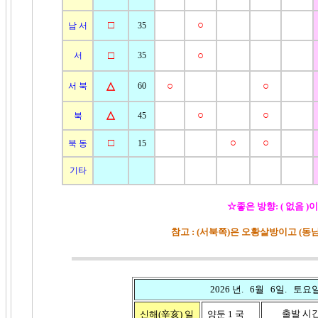
□
○
남 서
35
□
○
서
35
△
○
○
서 북
60
△
○
○
북
45
□
○
○
북 동
15
기타
☆좋은 방향: ( 없음 )
참고 : (서북쪽)은 오황살방이고 (
2026 년. 6월 6일. 토요
출발 시
신해(辛亥)
일
양둔 1 국