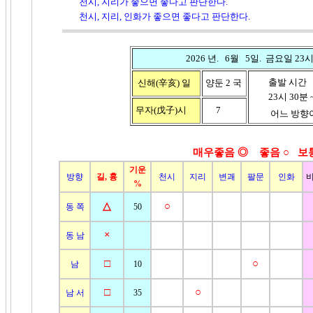
천시, 지리가 좋으면 좋다고 판단한다.
천시, 지리, 인화가 좋으면 좋다고 판단한다.
2026 년. 6월 5일. 금요일 23시 
출발 시간
신해(辛亥)
일
양둔 2 국
23시 30분 ~
무자(戊子)시
7
어느 방향이
매우좋음 ◎ 좋음
○ 보
기운
방향
길, 흉
천시
지리
변괘
팔문
인화
%
△
○
동 쪽
50
×
동 남
□
○
남
10
□
○
남 서
35