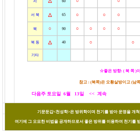
△
○
○
서
60
△
○
○
○
서 북
65
○
○
○
○
○
북
90
△
○
○
북 동
40
기타
☆좋은 방향: ( 북 쪽 )
참고 : (북쪽)은 오황살방이고 (
다음주 토요일 6월 13일 <<
계속
기문둔갑<천성학>은 방위학이며 천기를 받아 운명을 개척
여기에 그 오묘한 비법을 공개하므로서 좋은 방위를 이용하여 천기를 받아