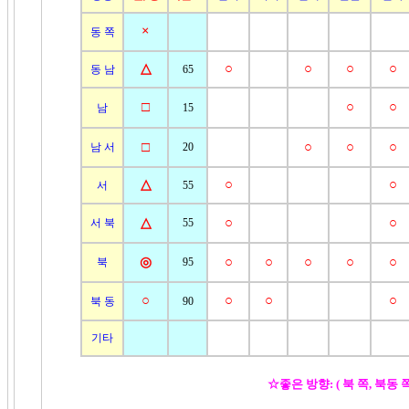
×
동 쪽
△
○
○
○
○
동 남
65
□
○
○
남
15
□
○
○
○
남 서
20
△
○
○
서
55
△
○
○
서 북
55
◎
○
○
○
○
○
북
95
○
○
○
○
북 동
90
기타
☆좋은 방향: ( 북 쪽, 북동 쪽