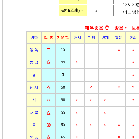
13시 30분 
을미(乙未)
시
5
어느 방향이
매우좋음 ◎ 좋음
○ 보통
방향
길, 흉
기운 %
천시
지리
변괘
팔문
인화
□
○
○
동 쪽
15
△
○
○
동 남
55
□
○
남
5
△
○
○
○
남 서
50
○
○
○
○
○
서
90
△
○
○
서 북
55
◎
○
○
○
○
○
북
95
△
○
○
○
북 동
65