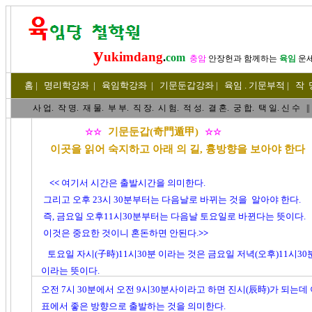
y
ukimdang
.
com
충암
안장헌
과 함께하는
육임
운
홈
|
명리
학강좌
|
육임학
강좌
|
기문둔갑
강좌
|
육임 . 기문부적
|
작 
사 업
.
작 명
.
재 물
.
부 부
.
직 장. 시 험. 적 성
. 결 혼.
궁 합
. 택 일.
신 수
||
기문둔갑(奇門遁甲)
☆☆
☆☆
이곳을 읽어 숙지하고 아래 의 길, 흉방향을 보아야 한다
<<
여기서 시간은 출발시간을 의미한다.
그리고 오후 23시 30분부터는 다음날로 바뀌는 것을
알아야 한다.
즉, 금요일 오후11시30분부터는 다음날 토요일로 바뀐다는 뜻이다.
이것은 중요한 것이니 혼돈하면 안된다.
>>
토요일 자시(子時)11시30분 이라는 것은 금요일 저녁(오후)11시30
이라는 뜻이다.
오전 7시 30분에서 오전 9시30분사이라고 하면 진시(辰時)가 되는
표에서 좋은 방향으로 출발하는 것을 의미한다.