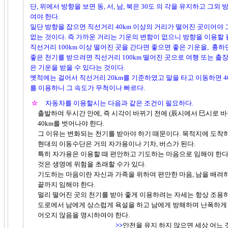
단, 위에서 방향을 보면 동, 서, 남, 북은 30도 의 각을 유지하고 그외
여야 한다.
일단 방향을 잡으면 직선거리 40km 이상의 거리가 떨어진 곳이어야 
없는 것이다. 즉 가까운 거리는 기운의 변함이 없으니 방향을 이용할 
직선거리 100km 이상 떨어진 곳을 간다면 좋으면 좋은 기운을, 흉하
좋은 천기를 받으려면 직선거리 100km 떨어진 곳으로 여행 또는 출장
은 기운을 받을 수 있다는 것이다.
옛적에는 걸어서 직선거리 20km를 기준하였고 말을 타고 이동하면 4
를 이용하니 그 속도가 무척이나 빠르다.
☆
자동차를 이용할시는 다음과 같은 조건이 필요하다.
출발하여 두시간 안에, 즉 시각이 바뀌기 전에 (辰시에서 巳시로 바
40km를 벗어나야 한다.
그 이유는 변화되는 천기를 받아야 하기 때문이다. 목적지에 도착하면
현대의 이동수단은 거의 자가용이나 기차, 버스가 된다.
특히 자가용은 이용할 때 편안하고 기도하는 마음으로 임해야 한다.
것은 생명에 위험을 초래할 수가 있다.
기도하는 마음이란 자신과 가족을 위하여 편안한 마음, 남을 배려하
끝까지 임해야 한다.
멀리 떨어진 곳의 천기를 받아 좋게 이용하려는 자세는 항상 조용하
도로에서 남에게 상스럽게 욕설을 하고 남에게 방해하며 난폭하게 운
어오지 않음을 명시하여야 한다.
>>
안전을 유지 하지 않으면 세상 어느 