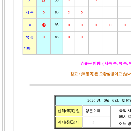
△
○
○
서
55
○
○
○
서 북
85
◎
○
○
○
○
○
북
95
○
○
○
북 동
85
기타
☆좋은 방향: ( 서북 쪽, 북 쪽, 
참고 : (북동쪽)은 오황살방이고 (
2026 년. 6월 6일. 토요
출발 시
신해(辛亥)
일
양둔 2 국
09시 30분
계사(癸巳)시
3
어느 방향