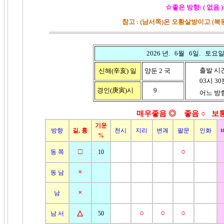
☆좋은 방향: ( 없음 
참고 : (남서쪽)은 오황살방이고 (
2026 년. 6월 6일. 토요
출발 시
신해(辛亥)
일
양둔 2 국
03시 30분 
경인(庚寅)시
9
어느 방향
매우좋음 ◎ 좋음
○ 보통
기운
방향
길, 흉
천시
지리
변괘
팔문
인화
%
□
○
동 쪽
10
×
동 남
×
남
△
○
○
○
남 서
50