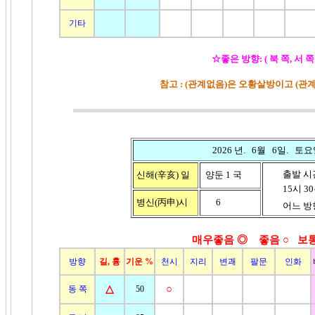
기타
☆좋은 방향: ( 북 쪽, 서 쪽
참고 : (관계없음)은 오황살방이고 (
2026 년. 6월 6일. 토요
출발 시
신해(辛亥)
일
양둔 1 국
15시 30분
병신(丙申)
시
6
어느 방향
매우좋음 ◎ 좋음
○ 보통
방향
길, 흉
기운 %
천시
지리
변괘
팔문
인화
△
○
동 쪽
50