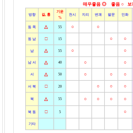
매우좋음 ◎ 좋음
○ 보
기운
방향
길, 흉
천시
지리
변괘
팔문
인화
%
△
○
○
동 쪽
55
□
○
○
동 남
15
△
○
○
남
55
△
○
○
남 서
40
△
○
○
○
서
50
□
○
○
○
서 북
20
△
○
○
○
○
북
55
□
○
북 동
5
기타