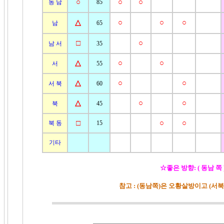
○
○
○
동 남
85
△
○
○
○
남
65
□
○
남 서
35
△
○
○
서
55
△
○
○
서 북
60
△
○
○
북
45
□
○
○
북 동
15
기타
☆좋은 방향: ( 동남 쪽
참고 : (동남쪽)은 오황살방이고 (서