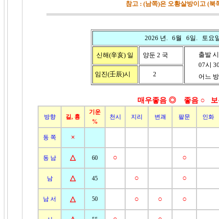
참고 : (남쪽)은 오황살방이고 (
2026 년. 6월 6일. 토요
출발 시
신해(辛亥)
일
양둔 2 국
07시 30분
임진(壬辰)시
2
어느 방향
매우좋음 ◎ 좋음
○ 보
기운
방향
길, 흉
천시
지리
변괘
팔문
인화
%
×
동 쪽
△
○
○
동 남
60
△
○
○
남
45
△
○
○
○
남 서
50