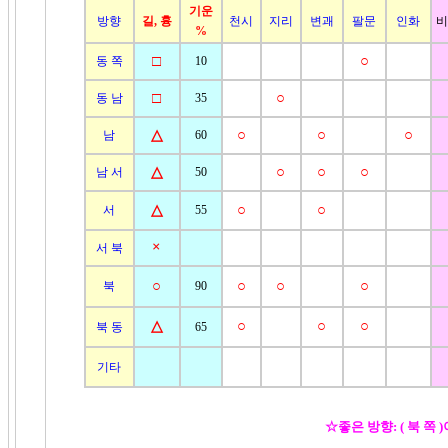
기운
방향
길, 흉
천시
지리
변괘
팔문
인화
비
%
□
○
동 쪽
10
□
○
동 남
35
△
○
○
○
남
60
△
○
○
○
남 서
50
△
○
○
서
55
×
서 북
○
○
○
○
북
90
△
○
○
○
북 동
65
기타
☆좋은 방향: ( 북 쪽 