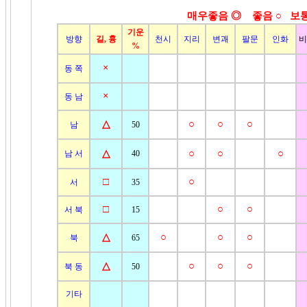
매우좋음 ◎ 좋음
○ 보통
기운
방향
길, 흉
천시
지리
변괘
팔문
인화
비
%
×
동 쪽
×
동 남
△
○
○
○
남
50
△
○
○
○
남 서
40
□
○
서
35
□
○
○
서 북
15
△
○
○
○
북
65
△
○
○
○
북 동
50
기타