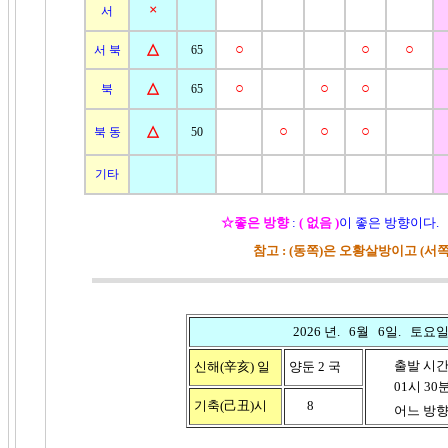
×
서
△
○
○
○
서 북
65
△
○
○
○
북
65
△
○
○
○
북 동
50
기타
☆
좋은 방향
:
( 없음 )
이 좋은 방향이다.
참고 : (동쪽)은 오황살방이고 (서
2026 년. 6월 6일. 토요
출발 시
신해(辛亥)
일
양둔 2 국
01시 30분 
기축(己丑)시
8
어느 방향이