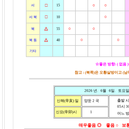
□
○
○
서
15
□
○
서 북
10
△
○
○
북
55
△
○
○
북 동
40
기타
☆좋은 방향: ( 없음 
참고 : (북쪽)은 오황살방이고 (
2026 년. 6월 6일. 토요
출발 시
신해(辛亥)
일
양둔 2 국
05시 30분
신묘(辛卯)시
1
어느 방향
매우좋음 ◎ 좋음
○ 보통