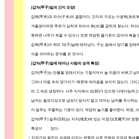
[갑자(甲子)일의 간지 모양]
갑목(甲木)과 자수(子水)의 결합이다. 간지의 구조는 수생목(水生木)
겨울생이라면 추위가 심하게 되어서 화(火)를 급하게 찾는다. 자수(
못하면 나무가 썩을 수 있으니 또한 적당한 물기운이 있어야 복을 만
갑목(甲木)이 쥐띠 자(子)날에 태어났다. 子는 음에서 양기를 잉태하
식을 의미하는 문자를 쓴 것이다.
[갑자(甲子)일에 태어난 사람의 성격 특징]
갑자(甲子)는 만물을 잉태시키는 기질이어서 늘 마음이 바쁘고 남의 
그러나 어둠 속의 양기이기 때문에 속마음을 보이지 않는다. 그리고
라 그 속은 냉정하다. 사주 지지에서 묘(卯)가 있으면 다재다능하고
남자는 필요이상으로 남보다 앞서지 말고 여자는 남자를 무시하는 경
이 일주는 우쭐하는 기분이 있다. 적당히 놀기를 좋아한다. 허영, 사치
갑자(甲子) 일주(日柱)는 지지(地支)에 있는 지장간(支藏干)의 영
특성이 있다.
> 지장간의 육친이 성격에 미치는 영향은 사주 전체의 모양과 형세를 