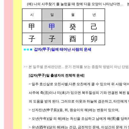
(예) 나의 사주찾기
를 눌렀을 때 창에 다음 모양이 나타났다면... 
시
일
월
년
甲
甲
癸
己
子
子
酉
卯
■ ■
■
갑자(甲子)일에 태어난 사람의 운세
>> 본 일주별 운세판단은... 운기 전체를 보는 종합적 방법이 아닌 단
[갑자(甲子)일 출생자의 전체적 운세]
> 일주 효신살로 모친사별,다른 모친에게 클 수 있으며 위 사람 덕이 없
사주에 축(丑)이나 미(未)가 있으면 북두칠성의 기와 연결된 복된 
의 도움을 받게 된다. 그러므로 이웃과 하늘에 겸손하고, 타인에게 덕
> 신자진년(申子辰)(용, 쥐, 원숭이의 해)에는 변동이 있으며,
> 오년(午年)(말 의 해)에는 처신을 조심하고 남에게 해(害)를 당하
> 유년(酉年)(닭의 해)에는 건강, 금전적인 문제, 이성간의 문제 가