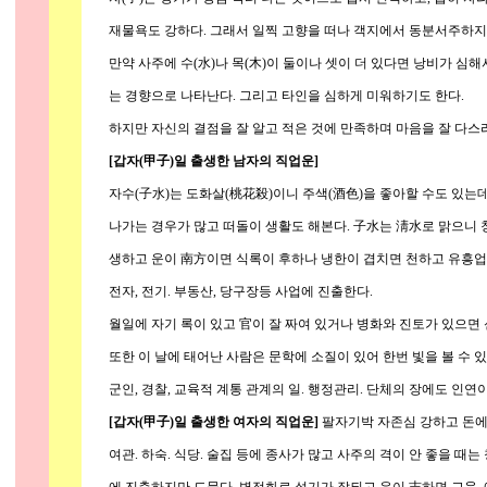
재물욕도 강하다. 그래서 일찍 고향을 떠나 객지에서 동분서주하지만
만약 사주에 수(水)나 목(木)이 둘이나 셋이 더 있다면 낭비가 심
는 경향으로 나타난다. 그리고 타인을 심하게 미워하기도 한다.
하지만 자신의 결점을 잘 알고 적은 것에 만족하며 마음을 잘 다스리
[갑자(甲子)일 출생한 남자의 직업운]
자수(子水)는 도화살(桃花殺)이니 주색(酒色)을 좋아할 수도 있는데
나가는 경우가 많고 떠돌이 생활도 해본다. 子水는 淸水로 맑으니 청
생하고 운이 南方이면 식록이 후하나 냉한이 겹치면 천하고 유흥업,
전자, 전기. 부동산, 당구장등 사업에 진출한다.
월일에 자기 록이 있고 官이 잘 짜여 있거나 병화와 진토가 있으면
또한 이 날에 태어난 사람은 문학에 소질이 있어 한번 빛을 볼 수 있
군인, 경찰, 교육적 계통 관계의 일. 행정관리. 단체의 장에도 인연이
[갑자(甲子)일 출생한 여자의 직업운]
팔자기박 자존심 강하고 돈에
여관. 하숙. 식당. 술집 등에 종사가 많고 사주의 격이 안 좋을 때는 