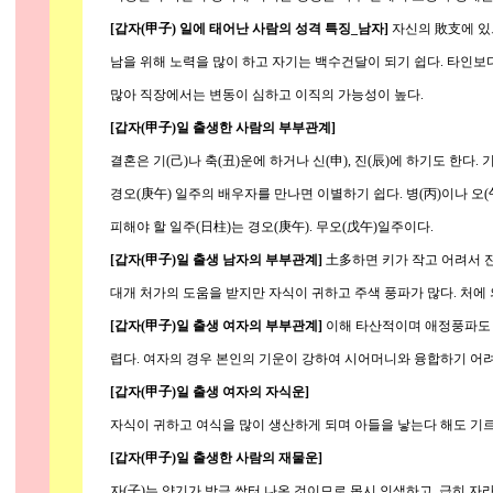
[갑자(甲子) 일에 태어난 사람의 성격 특징_남자]
자신의 敗支에 있
남을 위해 노력을 많이 하고 자기는 백수건달이 되기 쉽다. 타인보
많아 직장에서는 변동이 심하고 이직의 가능성이 높다.
[갑자(甲子)일 출생한 사람의 부부관계]
결혼은 기(己)나 축(丑)운에 하거나 신(申), 진(辰)에 하기도 한다.
경오(庚午) 일주의 배우자를 만나면 이별하기 쉽다. 병(丙)이나 오(
피해야 할 일주(日柱)는 경오(庚午). 무오(戊午)일주이다.
[갑자(甲子)일 출생 남자의 부부관계]
土多하면 키가 작고 어려서 잔
대개 처가의 도움을 받지만 자식이 귀하고 주색 풍파가 많다. 처에 
[갑자(甲子)일 출생 여자의 부부관계]
이해 타산적이며 애정풍파도 
렵다. 여자의 경우 본인의 기운이 강하여 시어머니와 융합하기 어려
[갑자(甲子)일 출생 여자의 자식운]
자식이 귀하고 여식을 많이 생산하게 되며 아들을 낳는다 해도 기르
[갑자(甲子)일 출생한 사람의 재물운]
자(子)는 양기가 방금 싹터 나온 것이므로 몹시 인색하고, 급히 자라