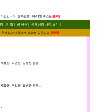
]
세마당입니다
전화번호 / 이-메일 주소는
[
클릭
 명
.
궁 합
|
꿈 해몽
|
운세상담 사례 보기
|
운세
상담 내용보기. 상담료 입금방법
[
클릭
]
재물운 | 직업운 | 질병운 등등...
재물운 | 직업운 | 질병운 등등...
요.