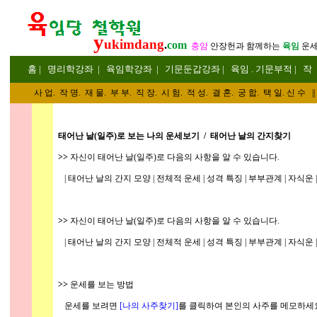
y
ukimdang
.
com
충암
안장헌
과 함께하는
육임
운
홈
|
명리
학강좌
|
육임학
강좌
|
기문둔갑
강좌
|
육임 . 기문부적
|
작
사 업
.
작 명
.
재 물
.
부 부
.
직 장. 시 험. 적 성
. 결 혼.
궁 합
. 택 일.
신 수
||
태어난 날(일주)로 보는 나의 운세보기 / 태어난 날의 간지찾기
>>
자신이 태어난 날(일주)로 다음의 사항을 알 수 있습니다.
| 태어난 날의 간지 모양 | 전체적 운세 | 성격 특징 | 부부관계 | 자식운 | 
>>
자신이 태어난 날(일주)로 다음의 사항을 알 수 있습니다.
| 태어난 날의 간지 모양 | 전체적 운세 | 성격 특징 | 부부관계 | 자식운 | 
>>
운세를 보는 방법
운세를 보려면
[
나의 사주찾기
]
를 클릭하여 본인의 사주를 메모하세