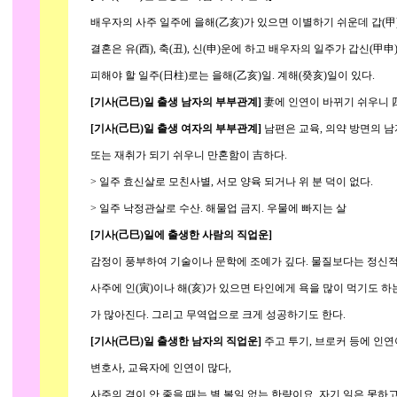
배우자의 사주 일주에 을해(乙亥)가 있으면 이별하기 쉬운데 갑(甲)이
결혼은 유(酉), 축(丑), 신(申)운에 하고 배우자의 일주가 갑신(甲申
피해야 할 일주(日柱)로는 을해(乙亥)일. 계해(癸亥)일이 있다.
[기사(己巳)일 출생 남자의 부부관계]
妻에 인연이 바뀌기 쉬우니 
[기사(己巳)일 출생 여자의 부부관계]
남편은 교육, 의약 방면의 남
또는 재취가 되기 쉬우니 만혼함이 吉하다.
> 일주 효신살로 모친사별, 서모 양육 되거나 위 분 덕이 없다.
> 일주 낙정관살로 수산. 해물업 금지. 우물에 빠지는
[기사(己巳)일에 출생한 사람의 직업운]
감정이 풍부하여 기술이나 문학에 조예가 깊다. 물질보다는 정신적인
사주에 인(寅)이나 해(亥)가 있으면 타인에게 욕을 많이 먹기도 하
가 많아진다. 그리고 무역업으로 크게 성공하기도 한다.
[기사(己巳)일 출생한 남자의 직업운]
주고 투기, 브로커 등에 인연
변호사, 교육자에 인연이 많다,
사주의 격이 안 좋을 때는 별 볼일 없는 한량이요, 자기 일은 못하고