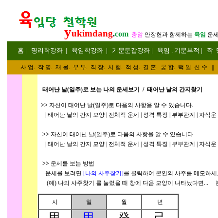
y
ukimdang
.
com
충암
안장헌
과 함께하는
육임
운
홈
|
명리
학강좌
|
육임학
강좌
|
기문둔갑
강좌
|
육임 . 기문부적
|
작 
사 업
.
작 명
.
재 물
.
부 부
.
직 장. 시 험. 적 성
. 결 혼.
궁 합
. 택 일.
신 수
||
태어난 날(일주)로 보는 나의 운세보기 / 태어난 날의 간지찾기
>>
자신이 태어난 날(일주)로 다음의 사항을 알 수 있습니다.
| 태어난 날의 간지 모양 | 전체적 운세 | 성격 특징 | 부부관계 | 자식운 | 
>>
자신이 태어난 날(일주)로 다음의 사항을 알 수 있습니다.
| 태어난 날의 간지 모양 | 전체적 운세 | 성격 특징 | 부부관계 | 자식운 | 
>>
운세를 보는 방법
운세를 보려면
[나의 사주찾기
]
를 클릭하여 본인의 사주를 메모하세
(예) 나의 사주찾기
를 눌렀을 때 창에 다음 모양이 나타났다면... 
시
일
월
년
甲
甲
癸
己