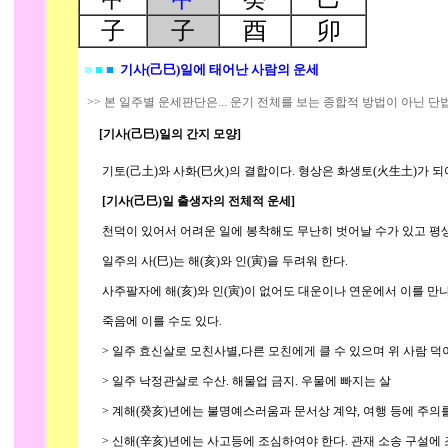
子
子
酉
卯
■
■
■
기사(己巳)일에 태어난 사람의 운세
>> 본 일주별 운세판단은... 운기 전체를 보는 종합적 방법이 아닌 단
[기사(己巳)일의 간지 모양]
기토(己土)와 사화(巳火)의 결합이다. 형상은 화생토(火生土)가 되어
[기사(己巳)일 출생자의 전체적 운세]
천덕이 있어서 어려운 일에 봉착해도 무난히 벗어날 수가 있고 평생
일주의 사(巳)는 해(亥)와 인(寅)을 두려워 한다.
사주팔자에 해(亥)와 인(寅)이 없어도 대운이나 연운에서 이를 만나
죽음에 이를 수도 있다.
> 일주 효신살로 모친사별,다른 모친에게 클 수 있으며 위 사람 덕이
> 일주 낙정관살로 수산. 해물업 금지. 우물에 빠지는 살
> 계해(癸亥)년에는 불명예스러움과 문서상 계약, 여행 등에 주의를
> 신해(辛亥)년에는 사고등에 조심하여야 한다. 관재 소송 구설에 