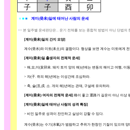
子
子
酉
卯
■
■
■
계미(癸未)일에 태어난 사람의 운세
>> 본 일주별 운세판단은... 운기 전체를 보는 종합적 방법이 아닌 단법의
[계미(癸未)일의 간지 모양]
계수(癸水)와 미토(未土)의 결합이다. 형상을 보면 계수는 미토에게 전
[계미(癸未)일 출생자의 전체적 운세]
> 해,묘,미(亥卯未. 돼지 토끼 양의 해)년에는 변동의 해이고 여행, 이동
> 자(子. 쥐의 해)년에는 이성간에 조심하라.
> 축, 술(丑,戌 .소. 개의 해)년에는 관재, 구설에 유의하라.
[계미(癸未) 여자의 전체적 운세]
格이 좋고 運路가 길운이 아닌 이상 
[계미(癸未)일에 태어난 사람의 성격 특징]
> 비인 일주로 성격이 잔인하고 살성이 강할 수 있다.
계수(癸水)는 수기(水氣)가 범람하고 추위가 한창인 기질이 있으며 양띠