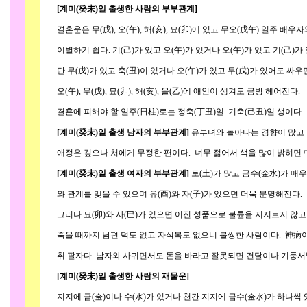
[계미(癸未)일 출생한 사람의 부부관계]
결혼운은 무(戊), 오(午), 해(亥), 묘(卯)에 있고 무오(戊午) 일주 배
이별하기 쉽다. 기(己)가 있고 오(午)가 있거나 오(午)가 있고 기(己)
단 무(戊)가 있고 축(丑)이 있거나 오(午)가 있고 무(戊)가 있어도 싸우
오(午), 무(戊), 묘(卯), 해(亥), 을(乙)에 애인이 생겨도 금방 헤어진다.
결혼에 피해야 할 일주(日柱)로는 정축(丁丑)일. 기축(己丑)일 생이다.
[계미(癸未)일 출생 남자의 부부관계]
유부녀와 놀아나는 경향이 많고 결
애정은 깊으나 처에게 무정한 편이다. 너무 젊어서 색을 많이 밝히면 
[계미(癸未)일 출생 여자의 부부관계]
토(土)가 많고 금수(金水)가 매
와 관계를 맺을 수 있으며 유(酉)와 자(子)가 있으면 더욱 분명해진다.
그러나 묘(卯)와 사(巳)가 있으면 어진 성품으로 불륜을 저지르지 않고
죽을 때까지 남편 덕도 없고 자식복도 없으니 불쌍한 사람이다. 神病이 많
취 팔자다. 남자와 사귀면서도 돈을 바라고 잘못되면 건달이나 기둥서방
[계미(癸未)일 출생한 사람의 재물운]
지지에 금(金)이나 수(水)가 있거나 천간 지지에 금수(金水)가 하나씩 있