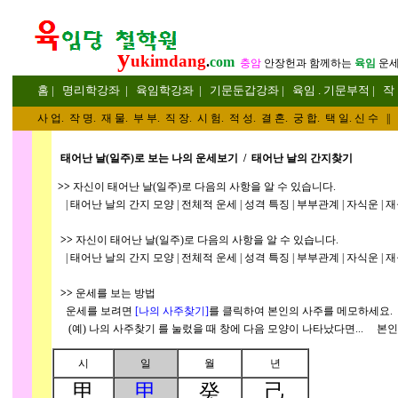
y
ukimdang
.
com
충암
안장헌
과 함께하는
육임
운
홈
|
명리
학강좌
|
육임학
강좌
|
기문둔갑
강좌
|
육임 . 기문부적
|
작
사 업
.
작 명
.
재 물
.
부 부
.
직 장. 시 험. 적 성
. 결 혼.
궁 합
. 택 일.
신 수
||
태어난 날(일주)로 보는 나의 운세보기 / 태어난 날의 간지찾기
>>
자신이 태어난 날(일주)로 다음의 사항을 알 수 있습니다.
| 태어난 날의 간지 모양 | 전체적 운세 | 성격 특징 | 부부관계 | 자식운 | 재물
>>
자신이 태어난 날(일주)로 다음의 사항을 알 수 있습니다.
| 태어난 날의 간지 모양 | 전체적 운세 | 성격 특징 | 부부관계 | 자식운 | 재물
>>
운세를 보는 방법
운세를 보려면
[나의 사주찾기
]
를 클릭하여 본인의 사주를 메모하세요.
(예) 나의 사주찾기
를 눌렀을 때 창에 다음 모양이 나타났다면... 본인
시
일
월
년
甲
甲
癸
己