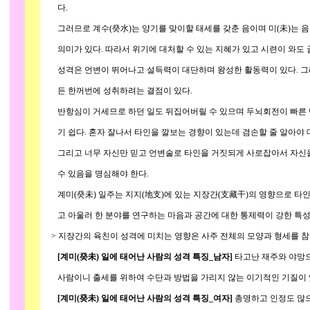
다.
그러므로 계수(癸水)는 양기를 맞이할 태세를 갖춘 음이며 미(未)는 음
의미가 있다. 따라서 위기에 대처할 수 있는 지혜가 있고 시련이 와도 
성격은 언변이 뛰어나고 설득력이 대단하며 왕성한 활동력이 있다. 그
든 한꺼번에 성취하려는 결점이 있다.
반항심이 거세므로 하던 일도 뒤집어버릴 수 있으며 두뇌회전이 빠른 
기 쉽다. 혼자 잘나서 타인을 깔보는 경향이 있는데 겸손할 줄 알아야 
그리고 너무 자신만 믿고 언변술로 타인을 거짓되게 사로잡아서 자신을
수 있음을 명심해야 한다.
계미(癸未) 일주는 지지(地支)에 있는 지장간(支藏干)의 영향으로 타인
고 아울러 한 분야를 연구하는 마음과 공간에 대한 통제력이 강한 특성
> 지장간의 육친이 성격에 미치는 영향은 사주 전체의 모양과 형세를 참고
[계미(癸未) 일에 태어난 사람의 성격 특징_남자]
타고난 재주와 야망으
사람이니 출세를 위하여 수단과 방법을 가리지 않는 이기적인 기질이 
[계미(癸未) 일에 태어난 사람의 성격 특징_여자]
총명하고 인정도 많으