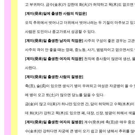
고 부귀하다. 금수(金水)가 강한데 화(火)가 허약하고 목(木)도 없으면 
[계미(癸未)일에 출생한 사람의 직업운]
오직 추위에서 벗어나고 더위에서 벗어나려는 두 기질이 마주보고 있기에
사람은 도인이나 종교가로서 성공할 수 있다.
[계미(癸未)일 출생한 남자의 직업운]
사주의 구성이 좋은 경우는 고관
사주의 격이 안 좋을 때는 깡패, 중노동, 사기, 범법자이고 없으면서도 
[계미(癸未)일 출생한 여자의 직업운]
천직에 종사함이 많은데 생선, 물
사한다.
[계미(癸未)일 출생한 사람의 질병운]
축(丑), 술(戌)이 있으면 생식기 병이 우려되고 여성은 자궁병이 올 수 있
에 병이 오고 토(土)가 많으면 당뇨를 앓을 수 있다.
금(金)이 많고 미(未)가 하나만 있으면 간, 담이 허약하고 수목(水木)이 
데 화(火)가 강하고 목(木)도 있으면 폐, 대장, 신장, 방광이 허해서 색
[계미(癸未)일 출생한 여자의 질병운]
계수(癸水)에 축(丑)은 매우 중
수(金水)만 강하다면 자궁에 큰 병이 오기 쉽고 몸이 냉해서 추위를 많