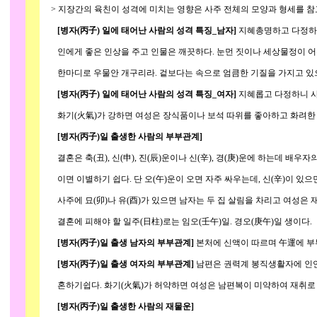
> 지장간의 육친이 성격에 미치는 영향은 사주 전체의 모양과 형세를 참고
[병자(丙子) 일에 태어난 사람의 성격 특징_남자]
지혜총명하고 다정하며
인에게 좋은 인상을 주고 인물은 깨끗하다. 눈먼 짓이나 세상물정이 어
한마디로 우물안 개구리라. 겉보다는 속으로 엄큼한 기질을 가지고 있으
[병자(丙子) 일에 태어난 사람의 성격 특징_여자]
지혜롭고 다정하니 
화기(火氣)가 강하면 여성은 장식품이나 보석 따위를 좋아하고 화려한 
[병자(丙子)일 출생한 사람의 부부관계]
결혼은 축(丑), 신(申), 진(辰)운이나 신(辛), 경(庚)운에 하는데 배우
이면 이별하기 쉽다. 단 오(午)운이 오면 자주 싸우는데, 신(辛)이 있으
사주에 묘(卯)나 유(酉)가 있으면 남자는 두 집 살림을 차리고 여성은 재
결혼에 피해야 할 일주(日柱)로는 임오(壬午)일. 경오(庚午)일 생이다.
[병자(丙子)일 출생 남자의 부부관계]
본처에 신액이 따르며 午運에 부
[병자(丙子)일 출생 여자의 부부관계]
남편은 권력계 봉직생활자에 인연 
혼하기쉽다. 화기(火氣)가 허약하면 여성은 남편복이 미약하여 재취로 갈
[병자(丙子)일 출생한 사람의 재물운]