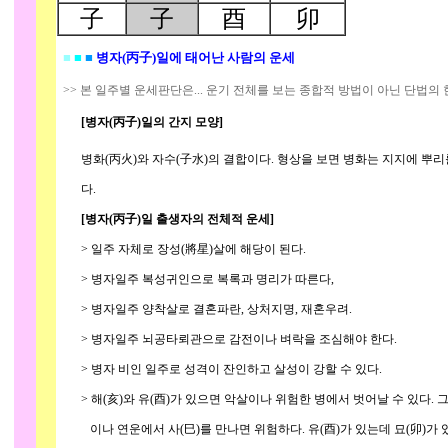
子
子
酉
卯
■
■
■
병자(丙子)일에 태어난 사람의 운세
>> 본 일주별 운세판단은... 운기 전체를 보는 종합적 방법이 아닌 단법의
[병자(丙子)일의 간지 모양]
병화(丙火)와 자수(子水)의 결합이다. 형상을 보면 병화는 지지에 뿌리
다.
[병자(丙子)일 출생자의 전체적 운세]
> 일주 자체로 장성(將星)살에 해당이 된다.
> 병자일주 복성귀인으로 복록과 명리가 따른다,
> 병자일주 양착살로 결혼파란, 상처지명, 재혼우려.
> 병자일주 뇌공타뢰관으로 감전이나 벼락을 조심해야 한다.
> 병자 비인 일주로 성격이 잔인하고 살성이 강할 수 있다.
> 해(亥)와 유(酉)가 있으면 악살이나 위험한 병에서 벗어날 수 있다. 그
이나 연운에서 사(巳)를 만나면 위험하다. 유(酉)가 있는데 묘(卯)가 