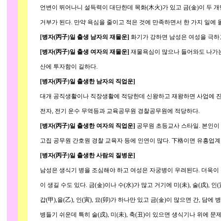
언변이 뛰어나니 설득력이 대단한데 목화(木火)가 있고 금(金)이 두 개
거부가 된다. 만약 욕심을 줄이고 적은 것에 만족하면서 한 가지 일에 
[병자(丙子)일 출생 남자의 재물운]
화기가 강하면 남성은 여성을 극하
[병자(丙子)일 출생 여자의 재물운]
재물욕심이 많으나 들어와도 나가는
산에 투자함이 길하다.
[병자(丙子)일 출생한 남자의 직업운]
대개 공직생활이나 직장생활에 적당한데 신왕하고 재왕하면 사업에 진
전자, 전기 운수 무역등과 교육공무원 경찰공무원에 적당하다.
[병자(丙子)일 출생한 여자의 직업운]
공무원 초등교사 스타일. 본인이
고집 공무원 간호원 경찰 교육자 등에 인연이 많다. 下格이면 유흥업계 
[병자(丙子)일 출생한 사람의 질병운]
남성은 생식기 병을 조심해야 하고 여성은 자궁병이 우려된다. 더욱이 축
이 생길 수도 있다. 금(金)이나 수(水)가 많고 거기에 미(未), 술(戌), 인
갑(甲),을(乙), 인(寅), 묘(卯)가 하나만 있고 금(金)이 많으면 간, 담에 
병들기 쉬운데 특히 술(戌), 미(未), 축(丑)이 있으면 생식기나 위에 문제