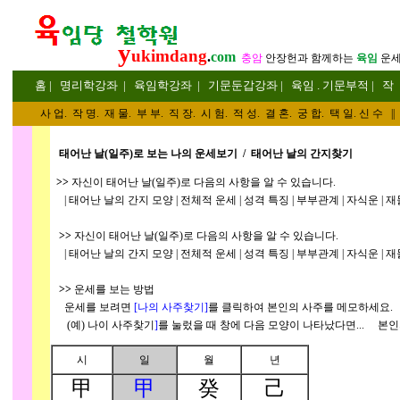
y
ukimdang
.
com
충암
안장헌
과 함께하는
육임
운
홈
|
명리
학강좌
|
육임학
강좌
|
기문둔갑
강좌
|
육임 . 기문부적
|
작
사 업
.
작 명
.
재 물
.
부 부
.
직 장. 시 험. 적 성
. 결 혼.
궁 합
. 택 일.
신 수
||
태어난 날(일주)로 보는 나의 운세보기 / 태어난 날의 간지찾기
>>
자신이 태어난 날(일주)로 다음의 사항을 알 수 있습니다.
| 태어난 날의 간지 모양 | 전체적 운세 | 성격 특징 | 부부관계 | 자식운 | 재물
>>
자신이 태어난 날(일주)로 다음의 사항을 알 수 있습니다.
| 태어난 날의 간지 모양 | 전체적 운세 | 성격 특징 | 부부관계 | 자식운 | 재물
>>
운세를 보는 방법
운세를 보려면
[나의 사주찾기
]
를 클릭하여 본인의 사주를 메모하세요.
(예) 나이 사주찾기
]
를 눌렀을 때 창에 다음 모양이 나타났다면... 본인
시
일
월
년
甲
甲
癸
己