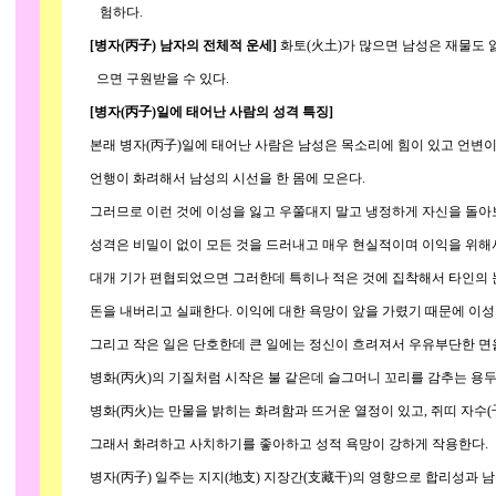
험하다.
[병자(丙子) 남자의 전체적 운세]
화토(火土)가 많으면 남성은 재물도 잃
으면 구원받을 수 있다.
[병자(丙子)일에 태어난 사람의 성격 특징]
본래 병자(丙子)일에 태어난 사람은 남성은 목소리에 힘이 있고 언변이 
언행이 화려해서 남성의 시선을 한 몸에 모은다.
그러므로 이런 것에 이성을 잃고 우쭐대지 말고 냉정하게 자신을 돌아보
성격은 비밀이 없이 모든 것을 드러내고 매우 현실적이며 이익을 위해서
대개 기가 편협되었으면 그러한데 특히나 적은 것에 집착해서 타인의 눈
돈을 내버리고 실패한다. 이익에 대한 욕망이 앞을 가렸기 때문에 이성
그리고 작은 일은 단호한데 큰 일에는 정신이 흐려져서 우유부단한 면을
병화(丙火)의 기질처럼 시작은 불 같은데 슬그머니 꼬리를 감추는 용두
병화(丙火)는 만물을 밝히는 화려함과 뜨거운 열정이 있고, 쥐띠 자수(
그래서 화려하고 사치하기를 좋아하고 성적 욕망이 강하게 작용한다.
병자(丙子) 일주는 지지(地支) 지장간(支藏干)의 영향으로 합리성과 남