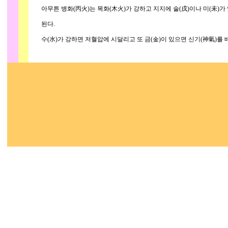
아무튼 병화(丙火)는 목화(木火)가 강하고 지지에 술(戌)이나 미(未)가 
된다.
수(水)가 강하면 저혈압에 시달리고 또 금(金)이 있으면 신기(神氣)를 배