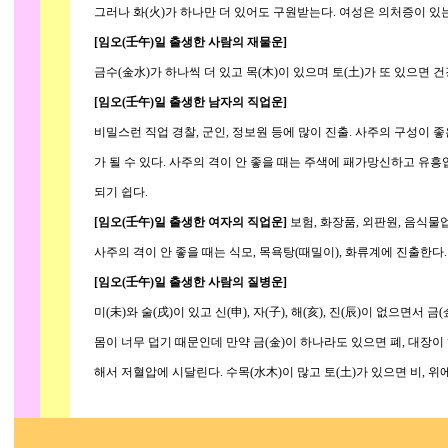
그러나 화(火)가 하나만 더 있어도 구원받는다. 여성은 의처증이 있는
[임오(壬午)일 출생한 사람의 재물운]
금수(金水)가 하나씩 더 있고 목(木)이 있으며 토(土)가 또 있으면 
[임오(壬午)일 출생한 남자의 직업운]
비밀스런 직업 경찰, 군인, 정보원 등에 많이 진출. 사주의 구성이 
가 될 수 있다. 사주의 격이 안 좋을 때는 주색에 패가망신하고 유흥업,
되기 쉽다.
[임오(壬午)일 출생한 여자의 직업운]
보험, 화장품, 외판원, 음식물업
사주의 격이 안 좋을 때는 식모, 목욕탕(때밀이), 화류계에 진출한다.
[임오(壬午)일 출생한 사람의 질병운]
미(未)와 술(戌)이 있고 신(申), 자(子), 해(亥), 진(辰)이 없으면서 
몸이 너무 덥기 때문인데 만약 금(金)이 하나라도 있으면 폐, 대장이 
해서 저혈압에 시달린다. 수목(水木)이 많고 토(土)가 있으면 비, 위