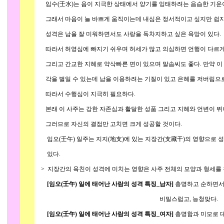
임수(壬水)는 음이 지극한 상태에서 양기를 잉태하려는 음습한 기운이며
그래서 마음이 늘 바쁘게 움직이는데 내심은 정서적이고 싶지만 쉽지
성격은 남을 잘 미워하면서도 사랑을 독차지하고 싶은 욕망이 있다.
따라서 허영심에 빠지기 쉬우며 허세가 많고 의심하면 언행이 다르게
그리고 간교한 지혜로 약삭빠른 면이 있으며 말솜씨도 좋다. 만약 이 사주에
각을 벌일 수 있는데 남을 이용하려는 기질이 있고 은혜를 저버림으로
따라서 수행심이 지극히 필요하다.
본래 이 사주는 강한 자존심과 활달한 성품 그리고 지혜와 언변이 뛰
그러므로 자신의 결점만 고치면 크게 성공할 것이다.
임오(壬午) 일주는 지지(地支)에 있는 지장간(支藏干)의 영향으로 
있다.
> 지장간의 육친이 성격에 미치는 영향은 사주 전체의 모양과 형세를 참
[임오(壬午) 일에 태어난 사람의 성격 특징_남자]
총명하고 순하면서
비밀스럽고, 능청맞다.
[임오(壬午) 일에 태어난 사람의 성격 특징_여자]
총명함과 미모로 