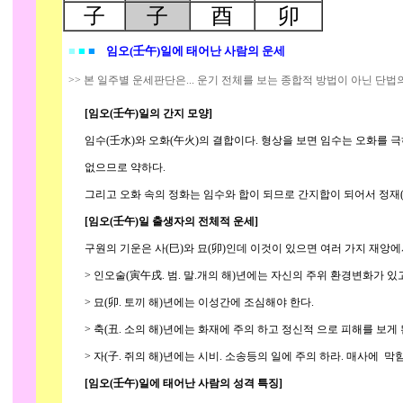
子
子
酉
卯
■
■
■
임오(壬午)일에 태어난 사람의 운세
>> 본 일주별 운세판단은... 운기 전체를 보는 종합적 방법이 아닌 단법
[임오(壬午)일의 간지 모양]
임수(壬水)와 오화(午火)의 결합이다. 형상을 보면 임수는 오화를 극
없으므로 약하다.
그리고 오화 속의 정화는 임수와 합이 되므로 간지합이 되어서 정재(
[임오(壬午)일 출생자의 전체적 운세]
구원의 기운은 사(巳)와 묘(卯)인데 이것이 있으면 여러 가지 재앙에서
> 인오술(寅午戌. 범. 말.개의 해)년에는 자신의 주위 환경변화가 있고
> 묘(卯. 토끼 해)년에는 이성간에 조심해야 한다.
> 축(丑. 소의 해)년에는 화재에 주의 하고 정신적 으로 피해를 보게 
> 자(子. 쥐의 해)년에는 시비. 소송등의 일에 주의 하라. 매사에 막
[임오(壬午)일에 태어난 사람의 성격 특징]