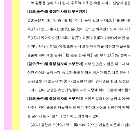
으로 활동을 많이 하게 된다. 辛丑時 木生은 神을 부리고 신앙에 깊은
[임오(壬午)일 출생한 사람의 부부관계]
결혼운은 미(未), 인(寅), 술(戌), 정(丁)운에 있고 무자(戊子)를 만나
무(戊)가 있고 미(未), 인(寅), 술(戌)이 있으면 싸우면서도 헤어지지 못한
무(戊)가 있어도 마찬가지다. 정(丁), 묘(卯), 유(酉), 미(未)에 애인
신(申), 자(子), 진(辰)이 있으면 남녀 모두 배우자를 극하고 재물운도
결혼에 피해야 할 일주(日柱)로는 병자(丙子)일. 무자(戊子)일 생이다
[임오(壬午)일 출생 남자의 부부관계]
부부 인연은 이별은 적으나 색을
어린 아이와 놀아난다. 火土가 旺하면 악처 공처가 많고 처로 인해 신
금수(金水)가 있는데 화(火)가 많으면 여성이 경제권을 쥐고, 남성은
느리기 쉽다.남성은 초년에 방황하다가 나중에 복이 오는데 여자를 많
[임오(壬午)일 출생 여자의 부부관계]
본인은 엉큼하게 남편 외에 外
사주의 격이 좋으면 재물과 남편 덕이 후하고 사상도 건전하여 행복한
을 달리게 된다. 천직에 종사해도 멋쟁이가 많다.
수(水)가 강한데 토(土)가 있고 목(木)이 있으면 여성은 이혼하기 쉽다