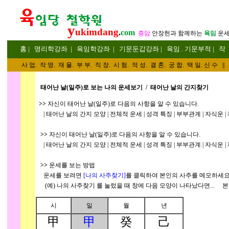
y
ukimdang
.
com
충암
안장헌
과 함께하는
육임
운
홈
|
명리
학강좌
|
육임학
강좌
|
기문둔갑
강좌
|
육임 . 기문부적
|
작
사 업
.
작 명
.
재 물
.
부 부
.
직 장. 시 험. 적 성
. 결 혼.
궁 합
. 택 일.
신 수
||
태어난 날(일주)로 보는 나의 운세보기 / 태어난 날의 간지찾기
>>
자신이 태어난 날(일주)로 다음의 사항을 알 수 있습니다.
| 태어난 날의 간지 모양 | 전체적 운세 | 성격 특징 | 부부관계 | 자식운 | 재
>>
자신이 태어난 날(일주)로 다음의 사항을 알 수 있습니다.
| 태어난 날의 간지 모양 | 전체적 운세 | 성격 특징 | 부부관계 | 자식운 | 재
>>
운세를 보는 방법
운세를 보려면
[나의 사주찾기
]
를 클릭하여 본인의 사주를 메모하세요
(예) 나의 사주찾기
를 눌렀을 때 창에 다음 모양이 나타났다면... 본
시
일
월
년
甲
甲
癸
己