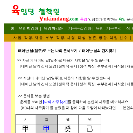
y
ukimdang
.
com
충암
안장헌
과 함께하는
육임
운
홈
|
명리
학강좌
|
육임학
강좌
|
기문둔갑
강좌
|
육임 . 기문부적
|
작 
사 업
.
작 명
.
재 물
.
부 부
.
직 장. 시 험. 적 성
. 결 혼.
궁 합
. 택 일.
신 수
||
태어난 날(일주)로 보는 나의 운세보기 / 태어난 날의 간지찾기
>>
자신이 태어난 날(일주)로 다음의 사항을 알 수 있습니다.
| 태어난 날의 간지 모양 | 전체적 운세 | 성격 특징 | 부부관계 | 자식운 | 재물운
>>
자신이 태어난 날(일주)로 다음의 사항을 알 수 있습니다.
| 태어난 날의 간지 모양 | 전체적 운세 | 성격 특징 | 부부관계 | 자식운 | 재물운
>>
운세를 보는 방법
운세를 보려면
[나의 사주찾기]
를 클릭하여 본인의 사주를 메모하세요.
(예)나의 사주찾기
를 눌렀을 때 창에 다음 모양이 나타났다면... 본인의
시
일
월
년
甲
甲
癸
己