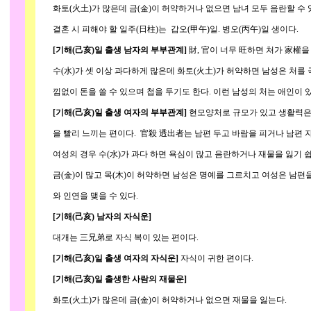
화토(火土)가 많은데 금(金)이 허약하거나 없으면 남녀 모두 음란할 수 
결혼 시 피해야 할 일주(日柱)는 갑오(甲午)일. 병오(丙午)일 생이다.
[기해(己亥)일 출생 남자의 부부관계]
財, 官이 너무 旺하면 처가 家權을
수(水)가 셋 이상 과다하게 많은데 화토(火土)가 허약하면 남성은 처를
낌없이 돈을 쓸 수 있으며 첩을 두기도 한다. 이런 남성의 처는 애인이 
[기해(己亥)일 출생 여자의 부부관계]
현모양처로 규모가 있고 생활력은
을 빨리 느끼는 편이다. 官殺 透出者는 남편 두고 바람을 피거나 남편 자
여성의 경우 수(水)가 과다 하면 욕심이 많고 음란하거나 재물을 잃기 쉽
금(金)이 많고 목(木)이 허약하면 남성은 명예를 그르치고 여성은 남편을
와 인연을 맺을 수 있다.
[기해(己亥) 남자의 자식운]
대개는 三兄弟로 자식 복이 있는 편이다.
[기해(己亥)일 출생 여자의 자식운]
자식이 귀한 편이다.
[기해(己亥)일 출생한 사람의 재물운]
화토(火土)가 많은데 금(金)이 허약하거나 없으면 재물을 잃는다.