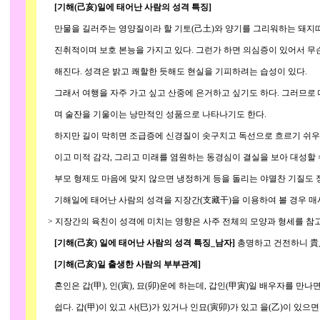
[기해(己亥)일에 태어난 사람의 성격 특징]
만물을 길러주는 영양질이라 할 기토(己土)와 양기를 그리워하는 돼지띠 
진취적이며 보호 본능을 가지고 있다. 그런가 하면 의심증이 있어서 무슨 
해진다. 성격은 밝고 쾌할한 듯해도 현실을 기피하려는 습성이 있다.
그래서 여행을 자주 가고 싶고 산중에 은거하고 싶기도 하다. 그러므로 
며 술잔을 기울이는 낭만적인 성품으로 나타나기도 한다.
하지만 길이 막히면 조급증에 신경질이 솟구치고 독선으로 흐르기 쉬우므
이고 미적 감각, 그리고 미래를 염원하는 동경심이 결실을 보아 대성할 수
부모 형제도 마음에 맞지 않으면 냉정하게 등을 돌리는 야멸찬 기질도 
기해일에 태어난 사람의 성격을 지장간(支藏干)을 이용하여 볼 경우 매사
> 지장간의 육친이 성격에 미치는 영향은 사주 전체의 모양과 형세를 참고해
[기해(己亥) 일에 태어난 사람의 성격 특징_남자]
총명하고 건전하니 貴
[기해(己亥)일 출생한 사람의 부부관계]
혼인은 갑(甲), 인(寅), 묘(卯)운에 하는데, 갑인(甲寅)일 배우자를 만
쉽다. 갑(甲)이 있고 사(巳)가 있거나 인묘(寅卯)가 있고 을(乙)이 있으