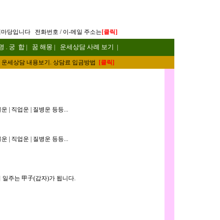
]
세마당입니다
전화번호 / 이-메일 주소는
[
클릭
명
.
궁 합
|
꿈 해몽
|
운세상담 사례 보기
|
운세
상담 내용보기. 상담료 입금방법
[
클릭
]
 | 직업운 | 질병운 등등...
 | 직업운 | 질병운 등등...
 일주는 甲子(갑자)가 됩니다.