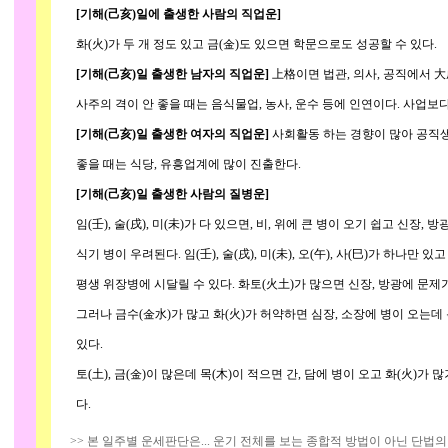
[기해(己亥)일에 출생한 사람의 직업운]
화(火)가 두 개 정도 있고 금(金)도 있으면 학문으로도 성공할 수 있다.
[기해(己亥)일 출생한 남자의 직업운]
上格이면 법관, 의사, 공직에서 大
사주의 격이 안 좋을 때는 음식물업, 농사, 운수 등에 인연이다. 사업보
[기해(己亥)일 출생한 여자의 직업운]
사회활동 하는 경향이 많아 공직생
좋을 때는 식당, 유흥업계에 많이 진출한다.
[기해(己亥)일 출생한 사람의 질병운]
임(壬), 술(戌), 미(未)가 다 있으면, 비, 위에 큰 병이 오기 쉽고 신장,
식기 병이 우려된다. 임(壬), 술(戌), 미(未), 오(午), 사(巳)가 하나만 있
평생 위장병에 시달릴 수 있다. 화토(火土)가 많으면 신장, 방광에 문제가
그러나 금수(金水)가 많고 화(火)가 허약하면 심장, 소장에 병이 오는데 특
있다.
토(土), 금(金)이 많은데 목(木)이 적으면 간, 담에 병이 오고 화(火)가 
다.
>> 본 일주별 운세판단은... 운기 전체를 보는 종합적 방법이 아닌 단법의