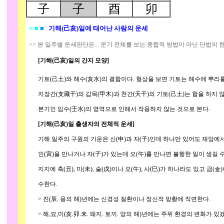
子
子
酉
卯
■
■
■
기해(己亥)일에 태어난 사람의 운세
>> 본 일주별 운세판단은... 운기 전체를 보는 종합적 방법이 아닌 단법의 
[기해(己亥)일의 간지 모양]
기토(己土)와 해수(亥水)의 결합이다. 형상을 보면 기토는 해수에 뿌리를
지장간(支藏干)의 갑목(甲木)과 천간(天干)의 기토(己土)는 합을 하지 
본기인 임수(壬水)의 영역으로 인해서 작용하지 않는 것으로 본다.
[기해(己亥)일 출생자의 전체적 운세]
기해 일주의 구원의 기운은 신(申)과 자(子)인데 하나만 있어도 재앙에서 
인(寅)을 만나거나 자(子)가 있는데 오(午)를 만나면 불행한 일이 생길 수
지지에 축(丑), 미(未), 술(戌)이나 오(午), 사(巳)가 하나라도 있고 금(
수한다.
> 진(辰. 용의 해)년에는 신경성 질환이나 정신적 방황에 직면한다.
> 해,묘,미(亥.卯.未. 돼지. 토끼. 양의 해)년에는 주위 환경의 변화가 있