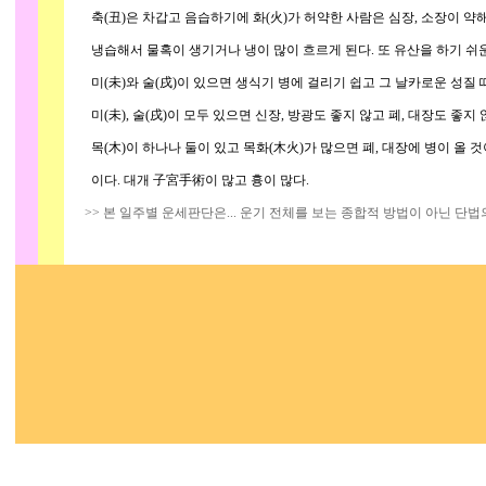
축(丑)은 차갑고 음습하기에 화(火)가 허약한 사람은 심장, 소장이 약
냉습해서 물혹이 생기거나 냉이 많이 흐르게 된다. 또 유산을 하기 쉬운
미(未)와 술(戌)이 있으면 생식기 병에 걸리기 쉽고 그 날카로운 성질 
미(未), 술(戌)이 모두 있으면 신장, 방광도 좋지 않고 폐, 대장도 좋지 
목(木)이 하나나 둘이 있고 목화(木火)가 많으면 폐, 대장에 병이 올 것이
이다. 대개 子宮手術이 많고 흉이 많다.
>> 본 일주별 운세판단은... 운기 전체를 보는 종합적 방법이 아닌 단법