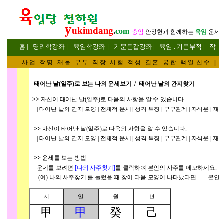
y
ukimdang
.
com
충암
안장헌
과 함께하는
육임
운
홈
|
명리
학강좌
|
육임학
강좌
|
기문둔갑
강좌
|
육임 . 기문부적
|
작
사 업
.
작 명
.
재 물
.
부 부
.
직 장. 시 험. 적 성
. 결 혼.
궁 합
. 택 일.
신 수
||
태어난 날(일주)로 보는 나의 운세보기 / 태어난 날의 간지찾기
>>
자신이 태어난 날(일주)로 다음의 사항을 알 수 있습니다.
| 태어난 날의 간지 모양 | 전체적 운세 | 성격 특징 | 부부관계 | 자식운 | 재물
>>
자신이 태어난 날(일주)로 다음의 사항을 알 수 있습니다.
| 태어난 날의 간지 모양 | 전체적 운세 | 성격 특징 | 부부관계 | 자식운 | 재물
>>
운세를 보는 방법
운세를 보려면
[나의 사주찾기]
를 클릭하여 본인의 사주를 메모하세요.
(예) 나의 사주찾기
를 눌렀을 때 창에 다음 모양이 나타났다면... 본인
시
일
월
년
甲
甲
癸
己