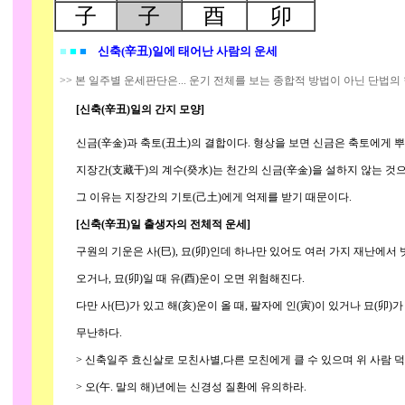
子
子
酉
卯
■
■
■
신축(辛丑)일에 태어난 사람의 운세
>> 본 일주별 운세판단은... 운기 전체를 보는 종합적 방법이 아닌 단법의
[신축(辛丑)일의 간지 모양]
신금(辛金)과 축토(丑土)의 결합이다. 형상을 보면 신금은 축토에게 뿌
지장간(支藏干)의 계수(癸水)는 천간의 신금(辛金)을 설하지 않는 것으
그 이유는 지장간의 기토(己土)에게 억제를 받기 때문이다.
[신축(辛丑)일 출생자의 전체적 운세]
구원의 기운은 사(巳), 묘(卯)인데 하나만 있어도 여러 가지 재난에서 벗어
오거나, 묘(卯)일 때 유(酉)운이 오면 위험해진다.
다만 사(巳)가 있고 해(亥)운이 올 때, 팔자에 인(寅)이 있거나 묘(卯)가
무난하다.
> 신축일주 효신살로 모친사별,다른 모친에게 클 수 있으며 위 사람 덕
> 오(午. 말의 해)년에는 신경성 질환에 유의하라.