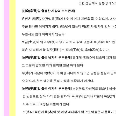
듯한 생김새나 융통성과 도량이 부족하여 큰
[신축(辛丑)일 출생한 사람의 부부관계]
혼인은 병(丙), 자(子), 유(酉)에 하는데 이때 애인을 둘 수 있으며, 병
주를 만나면 헤어지기 쉽다. 병(丙)이 있는데 미(未)가 팔자에 있거나 정(丁
우면서도 쉽게 헤어지지 않는다.
토금(土金)이 많고 수(水)가 없거나 하나 밖에 없는데 목(木)이 적으면 
결혼 시 피해야 할 일주(日柱)는 정미(丁未)일. 을미(乙未)일이다.
[신축(辛丑)일 출생 남자의 부부관계]
妻에게 依他心이 있으며 처가 있
고 그렇지 않으면 처가 천박한 일을 하게 된다.
수(水)가 적은데 목(木)이 셋 이상 과다하게 많으면 남성은 성질이 급
수 있으며, 처는 애인을 두되 가정을 소중하게 여긴다.
[신축(辛丑)일 출생 여자의 부부관계]
남편복도 자신복도 없으니 세상살
한 남편으로 살아 가기 힘든 팔자다. 목(木)이 없거나 약한데 화(火)가
자주 오르고 여성은 이별하기 쉽다.
수(水)가 적은데 목(木)이 셋 이상 과다하게 많으면 여성은 재물욕이 