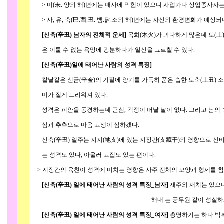
> 미(未. 양의 해)년에는 매사에 막힘이 있으니 사업가나 상업종사자
> 사, 유, 축(巳.酉.丑. 뱀.닭.소의 해)년에는 자신의 환경변화가 예상되
[신축(辛丑) 남자의 전체적 운세]
목화(木火)가 과다하게 많은데 토(土
은 이룰 수 없는 욕망에 광분하다가 일신을 그르칠 수 있다.
[신축(辛丑)일에 태어난 사람의 성격 특징]
칼날같은 신금(辛金)의 기질에 양기를 가득히 품은 습한 토축(土丑) 소띠
미가 짙게 드리워져 있다.
성격은 피안을 동경하는데 근심, 걱정이 떠날 날이 없다. 그리고 남의 
심과 추측으로 마음 고생이 심하겠다.
신축(辛丑) 일주는 지지(地支)에 있는 지장간(支藏干)의 영향으로 신비
는 성격도 있다, 아울러 고집도 있는 편이다.
> 지장간의 육친이 성격에 미치는 영향은 사주 전체의 모양과 형세를 참고
[신축(辛丑) 일에 태어난 사람의 성격 특징_남자]
재주와 재치는 있으나
해내 는 공무원 같이 성실하게 신용위주로
[신축(辛丑) 일에 태어난 사람의 성격 특징_여자]
총명하기는 하나 박