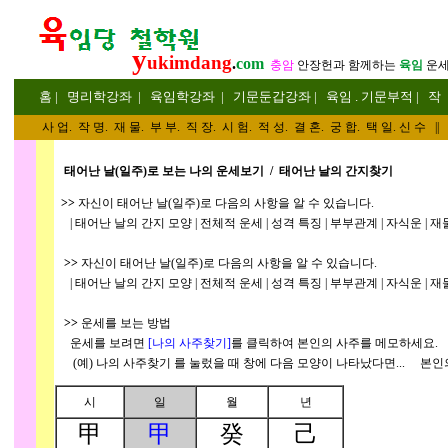
y
ukimdang
.
com
충암
안장헌
과 함께하는
육임
운
홈
|
명리
학강좌
|
육임학
강좌
|
기문둔갑
강좌
|
육임 . 기문부적
|
작
사 업
.
작 명
.
재 물
.
부 부
.
직 장. 시 험. 적 성
. 결 혼.
궁 합
. 택 일.
신 수
||
태어난 날(일주)로 보는 나의 운세보기 / 태어난 날의 간지찾기
>>
자신이 태어난 날(일주)로 다음의 사항을 알 수 있습니다.
| 태어난 날의 간지 모양 | 전체적 운세 | 성격 특징 | 부부관계 | 자식운 | 재물
>>
자신이 태어난 날(일주)로 다음의 사항을 알 수 있습니다.
| 태어난 날의 간지 모양 | 전체적 운세 | 성격 특징 | 부부관계 | 자식운 | 재물
>>
운세를 보는 방법
운세를 보려면
[나의 사주찾기]
를 클릭하여 본인의 사주를 메모하세요.
(예) 나의 사주찾기
를 눌렀을 때 창에 다음 모양이 나타났다면... 본인
시
일
월
년
甲
甲
癸
己