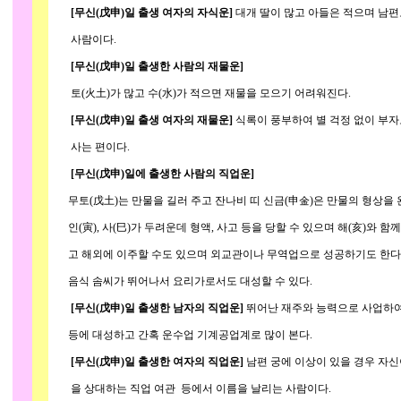
[무신(戊申)일 출생 여자의 자식운]
대개 딸이 많고 아들은 적으며 남
사람이다.
[무신(戊申)일 출생한 사람의 재물운]
토(火土)가 많고 수(水)가 적으면 재물을 모으기 어려워진다.
[무신(戊申)일 출생 여자의 재물운]
식록이 풍부하여 별 걱정 없이 부자
사는 편이다.
[무신(戊申)일에 출생한 사람의 직업운]
무토(戊土)는 만물을 길러 주고 잔나비 띠 신금(申金)은 만물의 형상을
인(寅), 사(巳)가 두려운데 형액, 사고 등을 당할 수 있으며 해(亥)와 
고 해외에 이주할 수도 있으며 외교관이나 무역업으로 성공하기도 한다
음식 솜씨가 뛰어나서 요리가로서도 대성할 수 있다.
[무신(戊申)일 출생한 남자의 직업운]
뛰어난 재주와 능력으로 사업하여
등에 대성하고 간혹 운수업 기계공업계로 많이 본다.
[무신(戊申)일 출생한 여자의 직업운]
남편 궁에 이상이 있을 경우 자신
을 상대하는 직업 여관 등에서 이름을 날리는 사람이다.