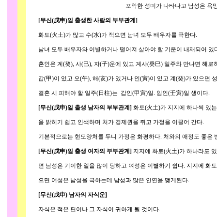
포악한 성미가 나타나고 남성은 욕망이 강하지만
[무신(戊申)일 출생한 사람의 부부관계]
화토(火土)가 많고 수(水)가 적으면 남녀 모두 배우자를 극한다.
남녀 모두 배우자와 이별하거나 떨어져 살아야 할 기운이 내재되어 있다
혼인은 계(癸), 사(巳), 자(子)운에 있고 계사(癸巳) 일주와 만나면 해
갑(甲)이 있고 오(午), 해(亥)가 있거나 인(寅)이 있고 계(癸)가 있으면
결혼 시 피해야 할 일주(日柱)는 갑인(甲寅)일. 임인(壬寅)일 생이다.
[무신(戊申)일 출생 남자의 부부관계]
화토(火土)가 지지에 하나씩 있는
을 밝히기 쉽고 인색하며 처가 경제권을 쥐고 가정을 이끌어 간다.
기본적으로는 현모양처를 두니 가정은 화평하다. 처와의 애정도 좋은 반
[무신(戊申)일 출생 여자의 부부관계]
지지에 화토(火土)가 하나라도 있고
면 남성은 기이한 일을 많이 당하고 여성은 이별하기 쉽다. 지지에 화토(火
으면 여성은 남성을 극하는데 남성과 많은 인연을 맺게된다.
[무신(戊申) 남자의 자식운]
자식은 적은 편이나 그 자식이 귀하게 될 것이다.