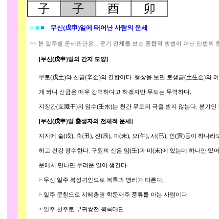
子
子
酉
卯
■
■
■
무신(戊申)일에 태어난 사람의 운세
>> 본 일주별 운세판단은... 운기 전체를 보는 종합적 방법이 아닌 단법의
[무신(戊申)일의 간지 모양]
무토(戊土)와 신금(辛金)의 결합이다. 형상을 보면 토생금(土生金)의 이
게 되니 신금은 매우 강력하다고 하겠지만 무토는 무력하다.
지장간(支藏干)의 임수(壬水)는 천간 무토의 극을 받지 않는다. 본기인
[무신(戊申)일 출생자의 전체적 운세]
지지에 술(戌), 축(丑), 진(辰), 미(未), 오(午), 사(巳), 인(寅)등이 
하고 건강 장수한다. 구원의 신은 임(壬)과 미(未)에 있는데 하나만 있어
운에서 만나면 두려운 일이 생긴다.
> 무신 일주 복성귀인으로 복록과 명리가 따른다,
> 일주 문창으로 지혜총명 학문재주 풍류를 아는 사람이다.
> 일주 천주로 부귀쌍전 복록대단