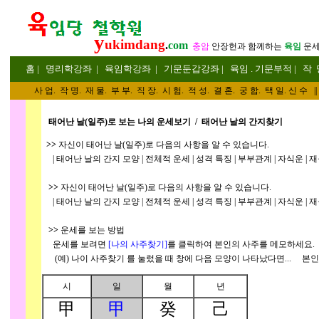
y
ukimdang
.
com
충암
안장헌
과 함께하는
육임
운
홈
|
명리
학강좌
|
육임학
강좌
|
기문둔갑
강좌
|
육임 . 기문부적
|
작 
사 업
.
작 명
.
재 물
.
부 부
.
직 장. 시 험. 적 성
. 결 혼.
궁 합
. 택 일.
신 수
||
태어난 날(일주)로 보는 나의 운세보기 / 태어난 날의 간지찾기
>>
자신이 태어난 날(일주)로 다음의 사항을 알 수 있습니다.
| 태어난 날의 간지 모양 | 전체적 운세 | 성격 특징 | 부부관계 | 자식운 | 재물
>>
자신이 태어난 날(일주)로 다음의 사항을 알 수 있습니다.
| 태어난 날의 간지 모양 | 전체적 운세 | 성격 특징 | 부부관계 | 자식운 | 재물
>>
운세를 보는 방법
운세를 보려면
[나의 사주찾기]
를 클릭하여 본인의 사주를 메모하세요.
(예) 나이 사주찾기
를 눌렀을 때 창에 다음 모양이 나타났다면... 본인
시
일
월
년
甲
甲
癸
己