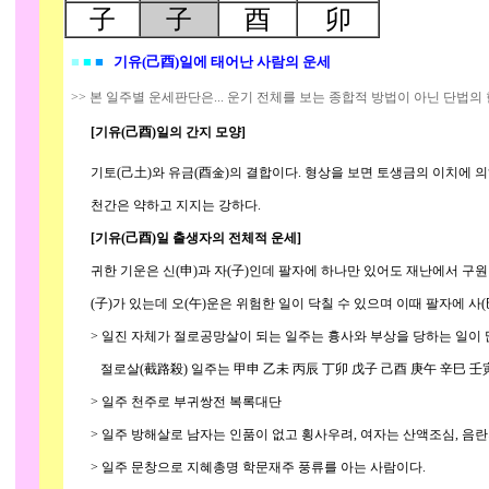
子
子
酉
卯
■
■
■
기유(己酉)일에 태어난 사람의 운세
>> 본 일주별 운세판단은... 운기 전체를 보는 종합적 방법이 아닌 단법의
[기유(己酉)일의 간지 모양]
기토(己土)와 유금(酉金)의 결합이다. 형상을 보면 토생금의 이치에 의
천간은 약하고 지지는 강하다.
[기유(己酉)일 출생자의 전체적 운세]
귀한 기운은 신(申)과 자(子)인데 팔자에 하나만 있어도 재난에서 구원받는
(子)가 있는데 오(午)운은 위험한 일이 닥칠 수 있으며 이때 팔자에 사(巳
> 일진 자체가 절로공망살이 되는 일주는 흉사와 부상을 당하는 일이 
절로살(截路殺) 일주는 甲申 乙未 丙辰 丁卯 戊子 己酉 庚午 辛巳 壬寅
> 일주 천주로 부귀쌍전 복록대단
> 일주 방해살로 남자는 인품이 없고 횡사우려, 여자는 산액조심, 음란
> 일주 문창으로 지혜총명 학문재주 풍류를 아는 사람이다.