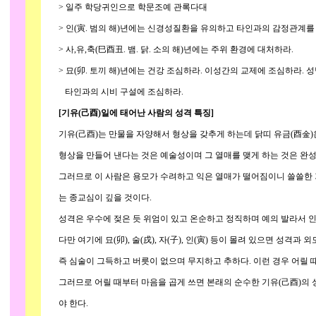
> 일주 학당귀인으로 학문조예 관록다대
> 인(寅. 범의 해)년에는 신경성질환을 유의하고 타인과의 감정관계를
> 사,유,축(巳酉丑. 뱀. 닭. 소의 해)년에는 주위 환경에 대처하라.
> 묘(卯. 토끼 해)년에는 건강 조심하라. 이성간의 교제에 조심하라. 
타인과의 시비 구설에 조심하라.
[기유(己酉)일에 태어난 사람의 성격 특징]
기유(己酉)는 만물을 자양해서 형상을 갖추게 하는데 닭띠 유금(酉金)은
형상을 만들어 낸다는 것은 예술성이며 그 열매를 맺게 하는 것은 완성이
그러므로 이 사람은 용모가 수려하고 익은 열매가 떨어짐이니 쓸쓸한 기
는 종교심이 깊을 것이다.
성격은 우수에 젖은 듯 위엄이 있고 온순하고 정직하며 예의 발라서 인
다만 여기에 묘(卯), 술(戌), 자(子), 인(寅) 등이 몰려 있으면 성격과 
즉 심술이 그득하고 버릇이 없으며 무지하고 추하다. 이런 경우 어릴 
그러므로 어릴 때부터 마음을 곱게 쓰면 본래의 순수한 기유(己酉)의 성
야 한다.