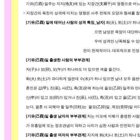
기유(己酉) 일주는 지지(地支)에 있는 지장간(支藏干)의 영향으로 어느
> 지장간의 육친이 성격에 미치는 영향은 사주 전체의 모양과 형세를 참고
[기유(己酉) 일에 태어난 사람의 성격 특징_남자]
화(火), 토(土)가 하
으면 남성은 욕망이 대단하나 기력이 쇠약
우며 성격만 난폭해질 수 있다. 머리 비상
전이 천재적이다. 대외적으로 인정을 많이 베풀
[기유(己酉)일 출생한 사람의 부부관계]
자(子)나 묘(卯), 오(午)가 하나라도 더 있으면 색을 즐긴다.
화(火) 토(土)가 과다하게 많은데 수(水)가 하나 있으면 남녀 모두 음
혼인은 갑(甲), 진(辰), 사(巳), 축(丑)운에 하는데 을묘(乙卯) 일주와 
신(申)이 있고 묘(卯)가 있거나 진(辰), 사(巳), 축(丑)이 있고 을(乙)
는다. 결혼 시 피해야 할 일주(日柱)는 을묘(乙卯)일. 계묘(癸卯)일 이다
[기유(己酉)일 출생 남자의 부부관계]
처는 미모에 지혜가 총명한 사람과
가 유흥업에 또는 정조관념이 약하고 사치가 심한 사람과 인연되기 쉽
[기유(己酉)일 출생 여자의 부부관계]
지지에 화(火)나 토(土)가 하나 