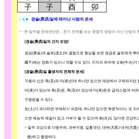
子
子
酉
卯
■
■
■
경술(庚戌)일에 태어난 사람의 운세
>> 본 일주별 운세판단은... 운기 전체를 보는 종합적 방법이 아닌 단법의
[경술(庚戌)일의 간지 모양]
경금(庚金)과 술토(戌土)의 결합으로 형상을 보면 경금은 술토에게 뿌리
藏干)에는 정화가 있으니 약할 수도 있다. 지지의 좌우에 오화(午火)가 없
[경술(庚戌)일 출생자의 전체적 운세]
구원의 신은 축(丑)과 미(未)인데 하나만 있으면 재앙에서 구제되지만 둘
미(未)가 있는데 축(丑)운, 축(丑)이 있는데 미(未)운은 급작스럽게 어려운
구원받을 수 있다.
토(土)가 과다하면 우매하기 쉬운데, 하나만 있으면 학문적이다. 또 지지에 
으면 예능적 재질이 있고 거부가 될 수 있으며 화(火)도 있다면 건강하고 
> 일주 괴강으로 다병우려, 과부지명, 길흉극단, 대부(大富)·대귀(大貴)·
格)하고 총명하다.