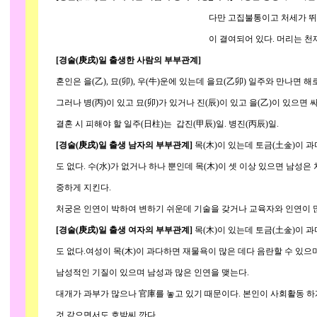
다만 고집불통이고 처세가 뛰어난데 질투심
이 결여되어 있다. 머리는 천재적이고 재
[경술(庚戌)일 출생한 사람의 부부관계]
혼인은 을(乙), 묘(卯), 우(牛)운에 있는데 을묘(乙卯) 일주와 만나면 
그러나 병(丙)이 있고 묘(卯)가 있거나 진(辰)이 있고 을(乙)이 있으면
결혼 시 피해야 할 일주(日柱)는 갑진(甲辰)일. 병진(丙辰)일.
[경술(庚戌)일 출생 남자의 부부관계]
목(木)이 있는데 토금(土金)이 
도 없다. 수(水)가 없거나 하나 뿐인데 목(木)이 셋 이상 있으면 남성은 
중하게 지킨다.
처궁은 인연이 박하여 변하기 쉬운데 기술을 갖거나 교육자와 인연이 
[경술(庚戌)일 출생 여자의 부부관계]
목(木)이 있는데 토금(土金)이 
도 없다.여성이 목(木)이 과다하면 재물욕이 많은 데다 음란할 수 있으며
남성적인 기질이 있으며 남성과 많은 인연을 맺는다.
대개가 과부가 많으나 官庫를 놓고 있기 때문이다. 본인이 사회활동 하
것 같으면서도 호박씨 깐다.