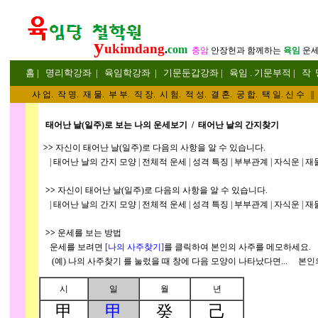
y
ukimdang
.
com
충암
안장헌
과 함께하는
육임
운
홈
|
명리
학강좌
|
육임학
강좌
|
기문둔갑
강좌
|
육임 . 기문부적
|
작 
사 업
.
작 명
.
재 물
.
부 부
.
직 장. 시 험. 적 성
. 결 혼.
궁 합
. 택 일.
신 수
||
태어난 날(일주)로 보는 나의 운세보기 / 태어난 날의 간지찾기
>>
자신이 태어난 날(일주)로 다음의 사항을 알 수 있습니다.
| 태어난 날의 간지 모양 | 전체적 운세 | 성격 특징 | 부부관계 | 자식운 | 재물
>>
자신이 태어난 날(일주)로 다음의 사항을 알 수 있습니다.
| 태어난 날의 간지 모양 | 전체적 운세 | 성격 특징 | 부부관계 | 자식운 | 재물
>>
운세를 보는 방법
운세를 보려면
[나의 사주찾기
]
를 클릭하여 본인의 사주를 메모하세요.
(예) 나의 사주찾기
를 눌렀을 때 창에 다음 모양이 나타났다면... 본인
시
일
월
년
甲
甲
癸
己