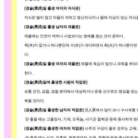
[경술(庚戌)일 출생 여자의 자식운]
자식은 딸이 많고 아들이 귀하고 병신자식이나 몸에 이상이 있는 자식을 
[경술(庚戌)일 출생 남자의 재물운]
재물에는 인연이 박하니 사업보다는 명예를 찾는 것이 吉하다.
목(木)이 없거나 하나뿐인데 수(水)가 과다하면서 화(火)가 하나뿐이면 
다.
[경술(庚戌)일 출생 여자의 재물운]
재물에 욕심이 많으니 과욕을 부리
한다.
[경술(庚戌)일에 출생한 사람의 직업운]
보통 군인, 검찰, 경찰 분야에서 대성하거나 운동 선수로도 명성을 얻는
복될 것이다.
[경술(庚戌)일 출생한 남자의 직업운]
活人業에서 많이 보니 수사계통 의
안 좋을 때는 고물장사, 기계, 도둑놈, 사기꾼 철학관 등에 종사하게 된
[경술(庚戌)일 출생한 여자의 직업운]
사주의 구성이 좋은 경우는 교육,
안 좋을 때는 식모, 유흥업, 화류계여자, 미용, 철학관 등에 종사하게 된