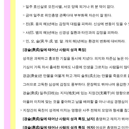
> 일주 효신살로 모친사별, 서모 양육 되거나 위 분 덕이 없다.
> 금여 일주로 위인총명 관록다대 부부화목 자손이 잘 된다.
> 진(辰. 용의 해)년에는 감정적 대립을 피하라. 신상에 변동이 있을 수 
> 사(巳. 뱀의 해)년에는 신경성 질환과 타인과의 감정을 피하라.
> 인, 오, 술(寅.午.戌. 범. 말. 개의 해)년에는 환경의 변화에 대비하라.
[경술(庚戌)일에 태어난 사람의 성격 특징]
성격은 괴팍하고 흉포한 기질을 동시에 지녔다. 의지와 자존심 높은 이상,
기심이 가득 차서 출세한 뒤에도 나중에 인생을 그르치는 사람들이 많다.
경금(庚金)은 만물을 여물게 하고 개띠 술토(戌土)는 만물을 죽음으로 
그러므로 고독한 심성에 감정도 풍부하다. 문장력도 뛰어나며 용감한 기
경술(庚戌) 일주(日柱)는 지지(地支)에 있는 지장간(支藏干)의 영향으로
아울러 이치에 맞는 것을 좋아하고 남을 배려할 줄 아나 내심 경쟁심이 
> 지장간의 육친이 성격에 미치는 영향은 사주 전체의 모양과 형세를 참고
[경술(庚戌)일에 태어난 사람의 성격 특징_남자]
총명하고 재치가 뛰어
[경술(庚戌)일에 태어난 사람의 성격 특징_여자]
여성은 총명하고 미인