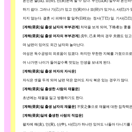
혼인은 술(戌), 묘(卯), 진(辰)운에 할 수 있다. 무인(戊寅) 일주와 혼인
하기 쉽다. 그러나 기(己)가 있고 인(寅)이나 묘(卯)가 있거나, 사(巳)가 
지지 않는다. 결혼 시 피해야 할 일주(日柱)는 정사(丁巳) 일. 기사(己巳
[계해(癸亥)일 출생 남자의 부부관계]
처덕을 보게 되며, 下格者는 妻를
[계해(癸亥)일 출생 여자의 부부관계]
戊午, 己未 時의 경우 夫德도 있고
며 남편이 있어도 외간 남자와 놀아난다.
여성은 독수공방의 외로움이 있겠다. 하지만 무한한 지혜를 가졌으므로 
어 나가면 나이가 들어갈수록 멋있는 인생을 보내게 된다.
[계해(癸亥)일 출생 여자의 자식운]
자식은 셋을 두게 되며 남편 덕은 없어도 자식 복은 있는 경우가 많다.
[계해(癸亥)일 출생한 사람의 재물운]
초년에는 재물을 잃고 방황하기도 한다.
[계해(癸亥)일 출생 남자의 재물운]
不安之像으로 재물에 대한 집착력은 
[계해(癸亥)일에 출생한 사람의 직업운]
팔자에 해(亥), 인(寅), 신(申), 사(巳)가 하나만 있어도 나돌아 다니기