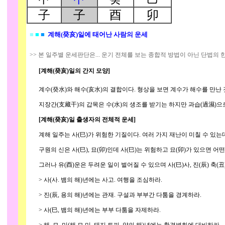
子
子
酉
卯
■
■
■
계해(癸亥)일에 태어난 사람의 운세
>> 본 일주별 운세판단은... 운기 전체를 보는 종합적 방법이 아닌 단법의 
[계해(癸亥)일의 간지 모양]
계수(癸水)와 해수(亥水)의 결합이다. 형상을 보면 계수가 해수를 만난 
지장간(支藏干)의 갑목은 수(水)의 생조를 받기는 하지만 과습(過濕)으로
[계해(癸亥)일 출생자의 전체적 운세]
계해 일주는 사(巳)가 위험한 기질이다. 여러 가지 재난이 미칠 수 있는데,
구원의 신은 사(巳), 묘(卯)인데 사(巳)는 위험하고 묘(卯)가 있으면 어떤
그러나 유(酉)운은 두려운 일이 벌어질 수 있으며 사(巳)사, 진(辰) 축(
> 사(사. 뱀의 해)년에는 사고. 여행을 조심하라.
> 진(辰, 용의 해)년에는 관재. 구설과 부부간 다툼을 경계하라.
> 사(巳, 뱀의 해)년에는 부부 다툼을 자제하라.