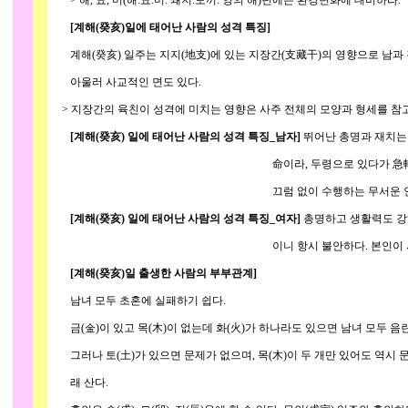
> 해, 묘, 미(해.묘.미. 돼지.토끼. 양의 해)년에는 환경변화에 대비하라.
[계해(癸亥)일에 태어난 사람의 성격 특징]
계해(癸亥) 일주는 지지(地支)에 있는 지장간(支藏干)의 영향으로 남과 
아울러 사교적인 면도 있다.
> 지장간의 육친이 성격에 미치는 영향은 사주 전체의 모양과 형세를 참고
[계해(癸亥) 일에 태어난 사람의 성격 특징_남자]
뛰어난 총명과 재치는 
命이라, 두령으로 있다가 急轉道下 때를 잃
끄럼 없이 수행하는 무서운 인물
[계해(癸亥) 일에 태어난 사람의 성격 특징_여자]
총명하고 생활력도 강
이니 항시 불안하다. 본인이 사회활동을 
[계해(癸亥)일 출생한 사람의 부부관계]
남녀 모두 초혼에 실패하기 쉽다.
금(金)이 있고 목(木)이 없는데 화(火)가 하나라도 있으면 남녀 모두 음
그러나 토(土)가 있으면 문제가 없으며, 목(木)이 두 개만 있어도 역시 
래 산다.