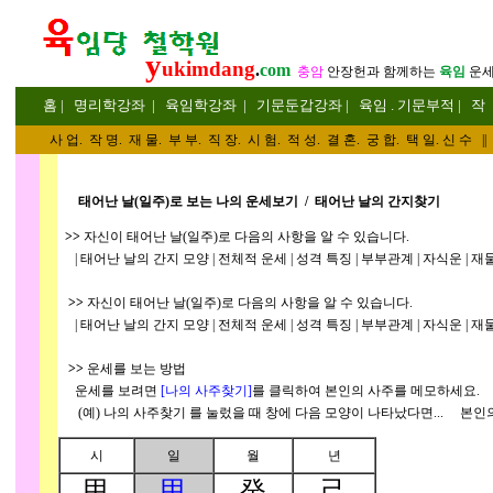
y
ukimdang
.
com
충암
안장헌
과 함께하는
육임
운
홈
|
명리
학강좌
|
육임학
강좌
|
기문둔갑
강좌
|
육임 . 기문부적
|
작
사 업
.
작 명
.
재 물
.
부 부
.
직 장. 시 험. 적 성
. 결 혼.
궁 합
. 택 일.
신 수
||
태어난 날(일주)로 보는 나의 운세보기 / 태어난 날의 간지찾기
>>
자신이 태어난 날(일주)로 다음의 사항을 알 수 있습니다.
| 태어난 날의 간지 모양 | 전체적 운세 | 성격 특징 | 부부관계 | 자식운 | 재물운
>>
자신이 태어난 날(일주)로 다음의 사항을 알 수 있습니다.
| 태어난 날의 간지 모양 | 전체적 운세 | 성격 특징 | 부부관계 | 자식운 | 재물운
>>
운세를 보는 방법
운세를 보려면
[나의 사주찾기
]
를 클릭하여 본인의 사주를 메모하세요.
(예) 나의 사주찾기
를 눌렀을 때 창에 다음 모양이 나타났다면... 본인
시
일
월
년
甲
甲
癸
己