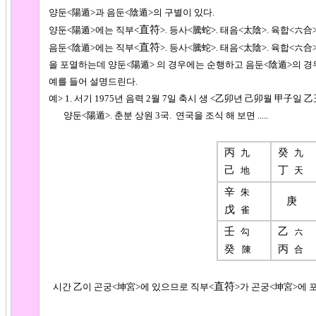
양둔<陽遁>과 음둔<陰遁>의 구별이 있다.
直符
양둔<陽遁>에는 직부<
>. 등사<騰蛇>. 태음<太陰>. 육합<六合
直符
음둔<陰遁>에는 직부<
>. 등사<騰蛇>. 태음<太陰>. 육합<六合
을 포열하는데 양둔<陽遁> 의 경우에는 순행하고 음둔<陰遁>의 경
예를 들어 설명드린다.
예> 1. 서기 1975년 음력 2월 7일 축시 생 <乙卯년 己卯월 甲子일 
양둔<陽遁>. 춘분 상원 3국. 연국을 조식 해 보면 .....
丙
癸
九
九
己
丁
地
天
辛
朱
庚
戊
雀
壬
乙
勾
六
癸
丙
陳
合
直符
시간 乙이 곤궁<坤宮>에 있으므로 직부<
>가 곤궁<坤宮>에 