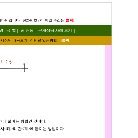
]
세마당입니다
전화번호 / 이-메일 주소는
[
클릭
 명
.
궁 합
|
꿈 해몽
|
운세상담 사례 보기
|
세
상담 내용보기. 상담료 입금방법
[
클릭
]
>에 붙이는 방법인 것이다.
시<時>의 간<間>에 붙이는 방법이다.