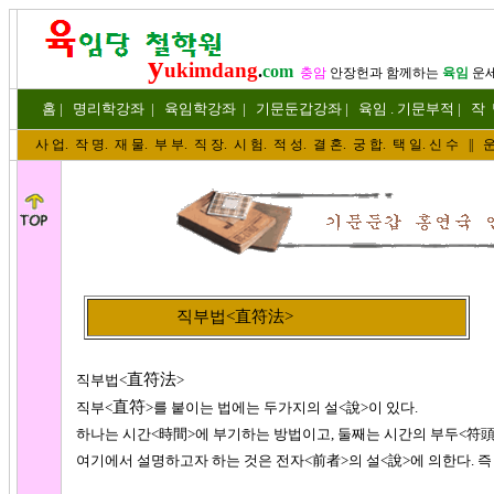
y
ukimdang
.
com
충암
안장헌
과 함께하는
육임
운
홈
|
명리
학강좌
|
육임학
강좌
|
기문둔갑
강좌
|
육임 . 기문부적
|
작
사 업
.
작 명
.
재 물
.
부 부
.
직 장. 시 험. 적 성
. 결 혼.
궁 합
. 택 일.
신 수
||
운
직부법<直符法>
直符法
직부법<
>
直符
직부<
>를 붙이는 법에는 두가지의 설<說>이 있다.
하나는 시간<時間>에 부기하는 방법이고, 둘째는 시간의 부두<符頭
여기에서 설명하고자 하는 것은 전자<前者>의 설<說>에 의한다. 즉 