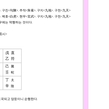
>. 구진<勾陳>. 주작<朱雀>. 구지<九地>. 구천<九天>
>. 백호<白虎>. 현무<玄武>. 구지<九地>. 구천<九天>
우에는 역행하는 것이다.
乙丑시>
戊
直
乙
符
己
騰
壬
蛇
丁
太
辛
陰
포국되고 양둔이니 순행한다.