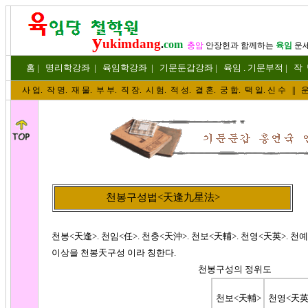
y
ukimdang
.
com
충암
안장헌
과 함께하는
육임
운
홈
|
명리
학강좌
|
육임학
강좌
|
기문둔갑
강좌
|
육임 . 기문부적
|
작
사 업
.
작 명
.
재 물
.
부 부
.
직 장. 시 험. 적 성
. 결 혼.
궁 합
. 택 일.
신 수
||
운
천봉구성법<天逢九星法>
천봉<天逢>. 천임<任>. 천충<天沖>. 천보<天輔>. 천영<天英>. 천예
이상을 천봉
天
구성 이라 칭한다.
천봉구성
의
정위도
천보<天輔>
천영<天英