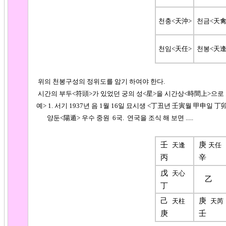
천충<天沖>
천금<天禽
천임<天任>
천봉<天逢
위의
천봉구성
의
정위도를 암기 하여야 한다.
시간의 부두<符頭>가 있었던 궁의 성<星>을 시간상<時間上>으로 
예> 1. 서기 1937년 음 1월 16일 묘시생 <丁丑년 壬寅월 甲申일 丁
양둔<陽遁> 우수 중원 6국. 연국을 조식 해 보면 .....
壬
庚
天逢
天任
丙
辛
戊
天心
乙
丁
己
庚
天柱
天芮
庚
壬