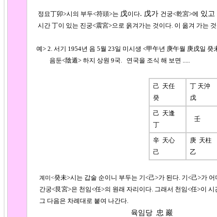
戊
. 戊가
있고
정묘丁卯>시의 부두<符頭>는
이다
건궁<乾宮>에
시간
丁이 있는 진궁<震宮>으로 옭겨가는 것이다. 이 옮겨 가는 것
예> 2. 서기 1954년 음 5월 23일 미시생 <甲午년 庚午월 庚戌일 癸
음둔<陰遁> 하지 상원 9국. 연국을 조식 해 보면 .....
己 天任
丁
天沖
癸
戊
己 天逢
壬
丁
辛 天心
庚
天柱
己
乙
癸未>시는 갑술 순이니 부두는 기<
己
>가 된다. 기<
己
>가 어
계미<
간궁<艮宮>은
천임<任>의 원래 자리이다. 그래서 천임<任>이 시
그 다음은 차례대로 붙여 나간다.
육임당 忠 巖