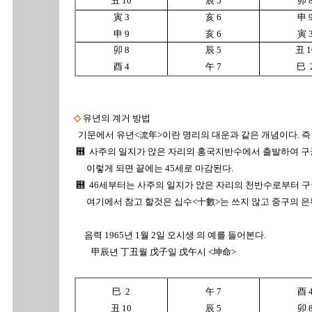
丑 10
辰 5
卯 
寅 3
亥 6
申 
申 9
亥 6
寅 
卯 8
辰 5
丑 1
酉 4
午 7
巳 
◇
유년의 계거 방법
기문에서 유년<流年>이란 명리의 대운과 같은 개념이다. 즉 
฻ 사주의 일지가 앉은 자리의 홍국지반수에서 출발하여 구궁
이렇게 되면 끝에는 45세로 마감된다.
฻ 46세부터는 사주의 일지가 앉은 자리의 천반수로부터 구
여기에서 참고 할것은 십수<十數>는 쓰지 않고 중구의 은복
음력 1965년 1월 2일 오시생 의 예를 들어본다.
甲辰년 丁丑월 戊子일 戊午시 <坤命>
巳 2
午 7
酉 
丑 10
辰 5
卯 