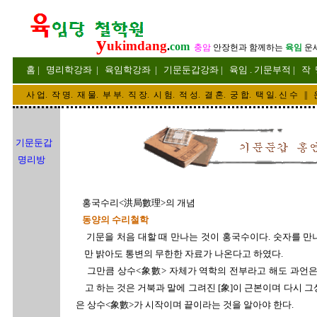
y
ukimdang
.
com
충암
안장헌
과 함께하는
육임
운
홈
|
명리
학강좌
|
육임학
강좌
|
기문둔갑
강좌
|
육임 . 기문부적
|
작 
사 업
.
작 명
.
재 물
.
부 부
.
직 장. 시 험. 적 성
. 결 혼.
궁 합
. 택 일.
신 수
||
기문둔갑
명리방
홍국수리<洪局數理>의 개념
동양의 수리철학
기문을 처음 대할 때 만나는 것이 홍국수이다. 숫자를 만
만 밝아도 통변의 무한한 자료가 나온다고 하였다.
그만큼 상수<象數> 자체가 역학의 전부라고 해도 과언은
고 하는 것은 거북과 말에 그려진 [象]이 근본이며 다시 그
은 상수<象數>가 시작이며 끝이라는 것을 알아야 한다.