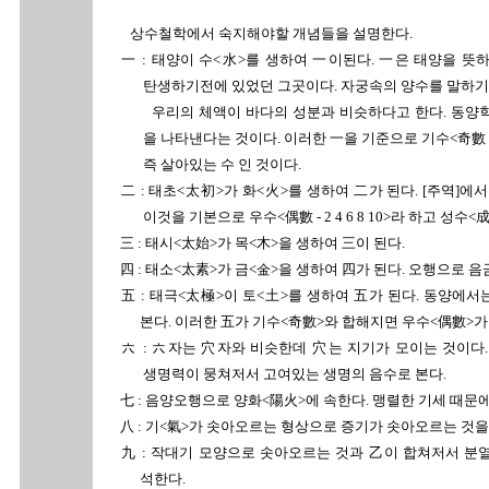
상수철학에서 숙지해야할 개념들을 설명한다.
一 : 태양이 수<水>를 생하여 一이된다. 一은 태양을 뜻
탄생하기전에 있었던 그곳이다. 자궁속의 양수를 말하기도
우리의 체액이 바다의 성분과 비슷하다고 한다. 동양학을
을 나타낸다는 것이다. 이러한 一을 기준으로 기수<奇數 - 1 
즉 살아있는 수 인 것이다.
二 : 태초<太初>가 화<火>를 생하여 二가 된다. [주역]
이것을 기본으로 우수<偶數 - 2 4 6 8 10>라 하고 성수<
三 : 태시<太始>가 목<木>을 생하여 三이 된다.
四 : 태소<太素>가 금<金>을 생하여 四가 된다. 오행으로 음
五 : 태극<太極>이 토<土>를 생하여 五가 된다. 동양에
본다. 이러한 五가 기수<奇數>와 합해지면 우수<偶數>가 
六 : 六자는 穴자와 비슷한데 穴는 지기가 모이는 것이다
생명력이 뭉쳐저서 고여있는 생명의 음수로 본다.
七 : 음양오행으로 양화<陽火>에 속한다. 맹렬한 기세 때문
八 : 기<氣>가 솟아오르는 형상으로 증기가 솟아오르는 것을
九 : 작대기 모양으로 솟아오르는 것과 乙이 합쳐저서 분열
석한다.