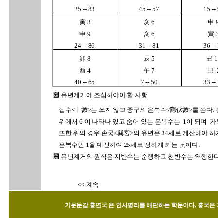
25 -- 83
45 -- 57
15 --
寅 3
亥 6
申 
申 9
亥 6
寅 
24 -- 86
31 -- 81
36 --
卯 8
辰 5
丑 1
酉 4
午 7
巳 
40 -- 65
7 -- 50
33 --
฻ 유년계거에 조심하야야 할 사항
십수<十數>는 쓰지 않고 중구의 은복수<隱伏數>를 쓴다. 
위에서 6 이 나타나 있고 숨어 있는 은복수는 1이 되며 가령 
또한 위의 경우 손궁<巽宮>의 유년은 34세로 계산해야 하지만
은복수인 1을 대신하여 25세로 정하게 되는 것이다.
฻ 유년계거의 원칙은 지반수는 순행하고 천반수는 역행한다는
<< 계속
기문둔갑 홍연국 은 인사명리를 해단하는 학문이다. 홍국은