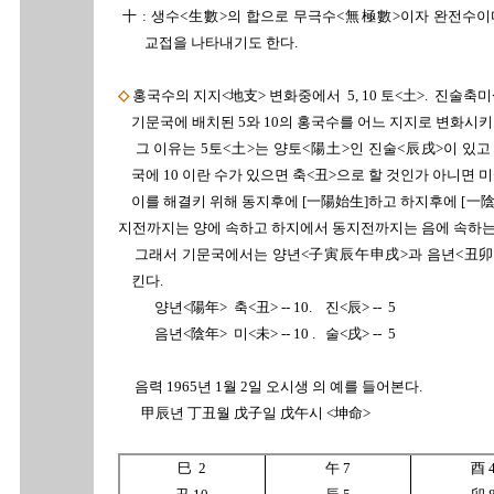
十 : 생수<生數>의 합으로 무극수<無極數>이자 완전수이
교접을 나타내기도 한다.
◇
홍국수의 지지<地支> 변화중에서 5, 10 토<
土
>. 진술축미
기문국에 배치된 5와 10의 홍국수를 어느 지지로 변화시키
그 이유는 5토<
土
>는 양토<陽土>인 진술<辰戌>이 있고 
국에 10 이란 수가 있으면 축<丑>으로 할 것인가 아니면 
이를 해결키 위해 동지후에 [一陽始生]하고 하지후에 [一
지전까지는 양에 속하고 하지에서 동지전까지는 음에 속하는
그래서 기문국에서는 양년<子寅辰午申戌>과 음년<丑卯
킨다.
양년<陽年>
축<丑> -- 10. 진<辰> --
5
음년<陰年> 미<未> -- 10 . 술<戌> -- 5
음력 1965년 1월 2일 오시생 의 예를 들어본다.
甲辰년 丁丑월 戊子일 戊午시 <坤命>
巳 2
午 7
酉 