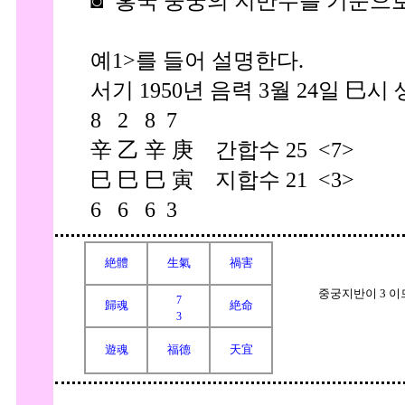
◙ 홍국 중궁의 지반수를 기준으로
예1>를 들어 설명한다.
서기 1950년 음력 3월 24일 巳시 
8 2 8 7
辛 乙 辛 庚 간합수 25 <7>
巳 巳 巳 寅 지합수 21 <3>
6 6 6 3
絶體
生氣
禍害
중궁지반이 3 이
7
歸魂
絶命
3
遊魂
福德
天宜