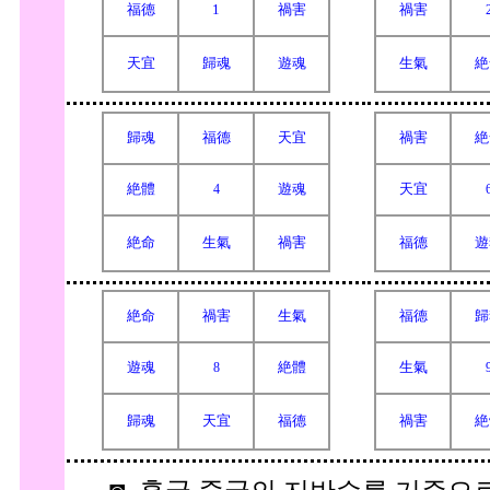
福德
1
禍害
禍害
天宜
歸魂
遊魂
生氣
絶
歸魂
福德
天宜
禍害
絶
絶體
遊魂
天宜
4
絶命
生氣
禍害
福德
遊
絶命
禍害
生氣
福德
歸
遊魂
絶體
生氣
8
歸魂
天宜
福德
禍害
絶