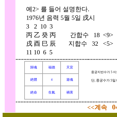
예2> 를 들어 설명한다.
1976년 음력 5월 5일 戌시
3 2 10 3
丙 乙 癸 丙 간합수 18 <9>
戌 酉 巳 辰 지합수 32 <5>
11 10 6 5
歸魂
福德
天宜
중궁지반수가 5 
絶體
遊魂
4
단, 중궁수가 5일 
絶命
生氣
禍害
04
<<계속