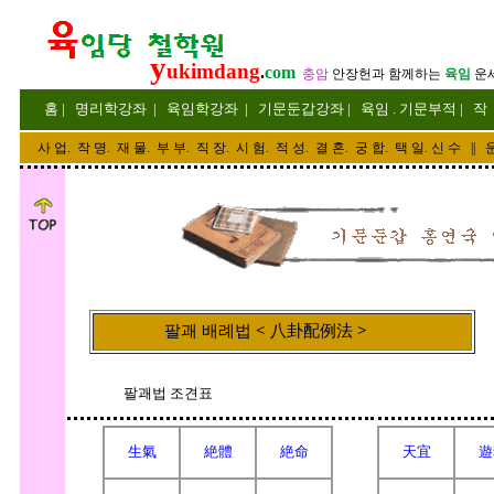
y
ukimdang
.
com
충암
안장헌
과 함께하는
육임
운
홈
|
명리
학강좌
|
육임학
강좌
|
기문둔갑
강좌
|
육임 . 기문부적
|
작
사 업
.
작 명
.
재 물
.
부 부
.
직 장. 시 험. 적 성
. 결 혼.
궁 합
. 택 일.
신 수
||
운
팔괘 배례법
<
八卦配例法
>
팔괘법 조견표
生氣
絶體
絶命
天宜
遊