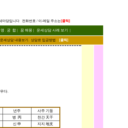
]
세마당입니다
전화번호 / 이-메일 주소는
[
클릭
 명
.
궁 합
|
꿈 해몽
|
운세상담 사례 보기
|
운세상담 내용보기. 상담료 입금방법
[
클릭
]
우다.
년주
사주 기둥
병 丙
천간 天干
신 申
지지 地支