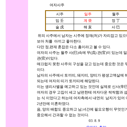
여자사주
시주
일주
월주
임 壬
계
癸
정 丁
술 戌
해 亥
사 巳
위의 사주에서 남자는
시주에 정재(처)가 자리잡고 있으
보아 처를 아끼고 좋아한다.
다만 정,편재 혼잡은 다소 흠이라고 볼 수 있다.
여자의 사주는 월주 사(巳)속에 무(戊) 관(官)이 있는데 일
관(官)이있다.
매끄럽지 못한 사주의 구성을 갖고 있는데 중요한 것은 두
이다.
남자의 사주에서 토끼띠, 돼지띠, 양띠가 평생고액살에 
되는데 여자의 띠가 토끼띠에 해당된다.
이는 생리사별을 예고하고 있는 것인데 실제로 신사(辛巳)년
여자의 경우 고집이 세고 남편한테 여자다운 싹싹함과 섬세
는 식 이었다고 하는데 여자측에서 내연의 남자가 있어 
2년만에 이혼하였다.
음, 양의 배합도 중요하고 남,녀간에 필요오행이 무엇인
중요해서 간과
할 수 없는 것이다.
03. 8. 9