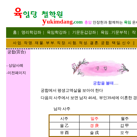
y
ukimdang
.
com
충암
안장헌
과 함께하는
육임
운
홈
|
명리
학강좌
|
육임학
강좌
|
기문둔갑
강좌
|
육임 . 기문부적
|
작
사 업
.
작 명
.
재 물
.
부 부
.
직 장. 시 험. 적 성
. 결 혼.
궁 합
. 택 일.
신 수
||
궁합(宮合
)
-
상담사례
-
이전페이지
궁합을 볼때
.....
궁합에서 평생고액살을 보아야 한다
다음의 사주에서 보면 남자 46세, 부인39세에 이혼한 경
남자 사주
시주
일주
월주
을 乙
경
庚
갑 甲
유 酉
술 戌
오 午