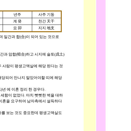
년주
사주 기둥
계 癸
천간 天干
묘 卯
지지 地支
며 일간과 합(合)이 되어 있는 것으로
간과 암합(暗合)하고 시지에 술토(戌土)
 사람이 평생고액살에 해당 된다는 것
해당되어 만나지 말았어야할 띠에 해당
 에 이혼 정리 한 경우다.
함이 없었다. 마치 뻣뻣한 벽을 대하
이혼을 요구하여 남자측에서 설득하다
가를 보는 것도 중요한데 평생고액살도