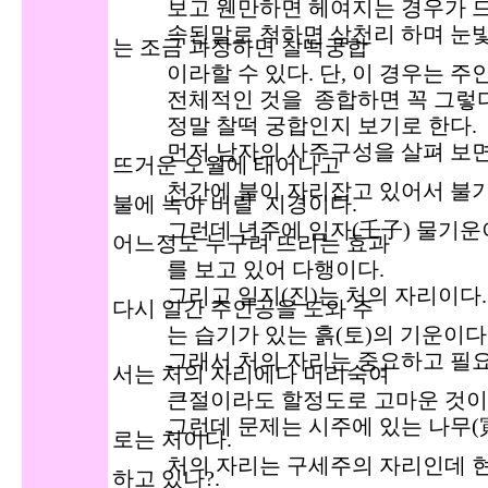
보고 웬만하면 헤여지는 경우가 드
속된말로 척하면 삼천리 하며 눈빛만
는 조금 과장하면 찰떡궁합
이라할 수 있다. 단, 이 경우는 주
전체적인 것을 종합하면 꼭 그렇다는
정말 찰떡 궁합인지 보기로 한다.
먼저 남자의 사주구성을 살펴 보면 
뜨거운 오월에 태어나고
천간에 불이 자리잡고 있어서 불기운
불에 녹아 버릴 지경이다.
그런데 년주에 임자(壬子) 물기운이
어느정도 누구려 뜨리는 효과
를 보고 있어 다행이다.
그리고 일지(진)는 처의 자리이다.
다시 일간 주인공을 도와 주
는 습기가 있는 흙(토)의 기운이다
그래서 처의 자리는 중요하고 필요
서는 처의 자리에다 머리숙여
큰절이라도 할정도로 고마운 것이
그런데 문제는 시주에 있는 나무(寅)
로는 처이다.
처의 자리는 구세주의 자리인데 현실
하고 있나?.