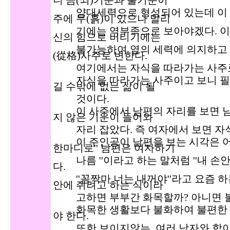
니 금(쇠)기운과 불기운이
양대세력으로 형성되어 있는데 이 
주에 무(흙)이 있으나 말리
기에는 역부족으로 보아야겠다. 이런
신의 힘으로 버티기에는
불가능하여 옆의 세력에 의지하고 흡
(從格)사주로 변한다.
여기에서는 자식을 따라가는 사주로
자식을 따라가는 사주이고 보니 필
길 수밖에 없는 삶이 될
것이다.
이 사주에서 남편의 자리를 보면 남
지 않은 기운이 들어와
자리 잡았다. 즉 여자에서 보면 자식
이 주인공이 남편을 보는 시각은 어
한마디로'' 남편은 여자하기
나름 ''이라고 하는 말처럼 ''내 손안
다.
''꼼짝마 너는 내꺼야''라고 요즘 하는
안에 쥐려고 하는 식이라
고하면 부부간 화목할까? 아니면 불
화목한 생활보다 불화하여 불편한 
야 한다.
또한 보이지않는 여러 남자와 합이 