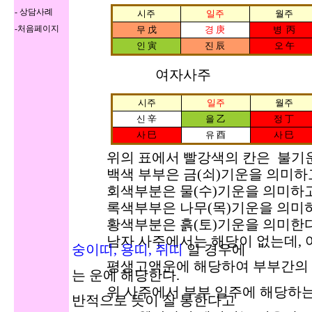
-
상담사례
시주
일주
월주
-
처음페이지
무 戊
경
庚
병 丙
인 寅
진 辰
오 午
여자사주
시주
일주
월주
신 辛
을 乙
정 丁
사 巳
유 酉
사 巳
위의 표에서 빨강색의 칸은 불기운
백색 부부은 금(쇠)기운을 의미하
회색부분은 물(수)기운을 의미하고
록색부부은 나무(목)기운을 의미하
황색부분은 흙(토)기운을 의미한다
남자 사주에서는 해당이 없는데, 여
숭이띠, 용띠, 쥐띠
일 경우에
평생고액운에 해당하여 부부간의 
는 운에 해당한다.
위 사주에서 부부 일주에 해당하는 
반적으로 뜻이 잘 통한다고