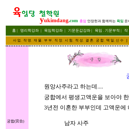
y
ukimdang
.
com
충암
안장헌
과 함께하는
육임
운
홈
|
명리
학강좌
|
육임학
강좌
|
기문둔갑
강좌
|
육임 . 기문부적
|
작
사 업
.
작 명
.
재 물
.
부 부
.
직 장. 시 험. 적 성
. 결 혼.
궁 합
. 택 일.
신 수
||
궁합을 
원앙사주라고 하는데
....
궁합에서 평생고액운을 보아야 한
3년전 이혼한 부부인데 고액운에 
궁합(宮合
)
남자 사주