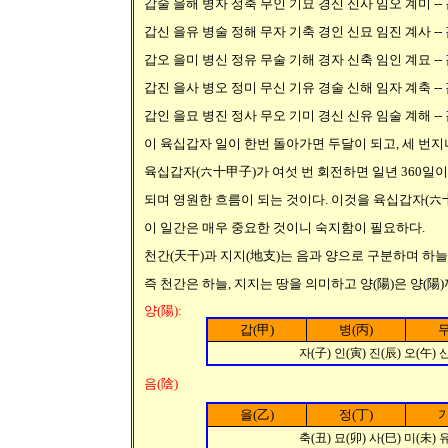
갑술 을해 병자 정축 무인 기묘 경신 신사 임오 계미 --
갑신 을유 병술 정해 무자 기축 경인 신묘 임진 계사 --
갑오 을미 병신 정유 무술 기해 경자 신축 임인 계묘 --
갑진 을사 병오 정미 무신 기유 경술 신해 임자 계축 --
갑인 을묘 병진 정사 무오 기미 경신 신유 임술 계해 --
이 육십갑자 일이 한번 돌아가면 두달이 되고, 세 번지
육십갑자(六十甲子)가 여섯 번 회전하면 일년 360일이
되며 영원한 흐름이 되는 것이다. 이것을 육십갑자(六十
이 일간은 매우 중요한 것이니 숙지함이 필요하다.
천간(天干)과 지지(地支)는 음과 양으로 구분하며 하늘
즉 천간은 하늘, 지지는 땅을 의미하고 양(陽)은 양(陽)
양(陽):
갑(甲)
병(丙)
무
자(子) 인(寅) 진(辰) 오(午) 신(申
음(陰)
을(乙)
정(丁)
기
축(丑) 묘(卯) 사(巳) 미(未) 유(酉