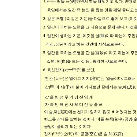
나무는 땅을 극(剋)하면서 힘을 빼앗기고 있다. 반대로
1. 육임에서는 일간 즉 본인 을 돕는 것을 제일 좋다고 
2. 같은 오행 (즉 같은 기운)을 다음으로 좋게 보고 (이것
3. 일간이 극하는 오행을 그 다음으로 좋게 본다. 이것을
4. 일간이 생하는 기운, 이것을 설(泄)이라 하는데 주
식신, 상관이라고 하는 것인데 자식으로 본다.
5. 일간을 극하는 오행을 관,살(官殺)이라고 하는데 주
질병, 피(血)를 보는 것 등...흉악한 것으로 본다.
6. 육십갑자(六十甲子)를 보면,
천간 (天干)은 열이고 지지(地支)는 열둘이다. 그래서 
갑(甲)이 자(子)에 붙어 가다보면 끝에서는 술,해(戌亥
갑 을 병 정 무 기 경 신 임 계
자 축 인 묘 진 사 오 미 신 유 술 해
이 술,해(戌亥)에는 천기가 임하지 않고 비어있다는 것
빈그릇 상태를 말하는 것이다. 이를 순중(旬中) 공망(空
공망이 풀리게 되는 것이다.
갑자(甲子) 순(旬) 의 공망(空亡)은 술,해(戌亥)