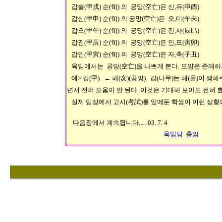
갑술(甲戌) 순(旬) 의 공망(空亡)은 신,유(申酉)
갑신(甲申) 순(旬) 의 공망(空亡)은 오,미(午未)
갑오(甲午) 순(旬) 의 공망(空亡)은 진,사(辰巳)
갑진(甲辰) 순(旬) 의 공망(空亡)은 인,묘(寅卯)
갑인(甲寅) 순(旬) 의 공망(空亡)은 자,축(子丑)
육임에서는 공망(空亡)을 나쁘게 본다. 모양은 존재하
예> 갑(甲) ← 해(亥)(공망). 갑(나무)는 해(물)이 
면서 전혀 도움이 안 된다. 이것은 기대해 보아도 전혀 
실제 임상에서 고시(考試)를 앞에둔 학생이 이런 상황
다음장에서 계속됩니다.... 03. 7. 4
육임당 충암