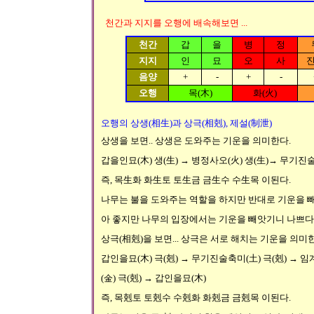
천간과 지지를 오행에 배속해보면 ...
천간
갑
을
병
정
지지
인
묘
오
사
음양
+
-
+
-
오행
목(木)
화(火)
오행의 상생(相生)과 상극(相剋), 제설(制泄)
상생을 보면.. 상생은 도와주는 기운을 의미한다.
갑을인묘(木) 생(生) → 병정사오(火) 생(生)→ 무기진술
즉, 목生화 화生토 토生금 금生수 수生목 이된다.
나무는 불을 도와주는 역할을 하지만 반대로 기운을 빼
아 좋지만 나무의 입장에서는 기운을 빼앗기니 나쁘다는
상극(相剋)을 보면... 상극은 서로 해치는 기운을 의미
갑인을묘(木) 극(剋) → 무기진술축미(土) 극(剋) → 임계
(金) 극(剋) → 갑인을묘(木)
즉, 목剋토 토剋수 수剋화 화剋금 금剋목 이된다.