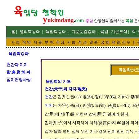
y
ukimdang
.
com
충암
안장헌
과 함께하는
육임
운
홈
|
명리
학강좌
|
육임학
강좌
|
기문둔갑
강좌
|
육임 . 기문부적
|
작 
사 업
.
작 명
.
재 물
.
부 부
.
직 장. 시 험. 적 성
. 결 혼.
궁 합
. 택 일.
신 수
||
육임학강좌
천간과 지지
육임학(六壬
합,충,형,해,파
십이천장사상
육임학의 기초
천간(天干)과 지지(地支)
천간
은 갑(甲), 을(乙), 병(丙), 정(丁)무(戊), 기(己), 경(庚)
지지
는
자(子), 축(丑), 인(寅), 묘(卯), 진(辰), 사(巳), 오(
갑(甲)에 자(子)를 더하여 갑자(甲子)일이라 한다.
갑자(甲子)에서 시작하여 계해(癸亥)까지 60일이 되어 
갑자 을축 병인 정묘 무진 기사 경오 신미 임신 계유 --