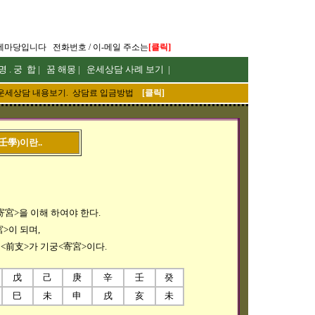
]
세마당입니다
전화번호 / 이-메일 주소는
[
클릭
명
.
궁 합
|
꿈 해몽
|
운세상담 사례 보기
|
운세
상담 내용보기. 상담료 입금방법
[
클릭
]
壬學)이란..
宮>을 이해 하여야 한다.
>이 되며,
<前支>가 기궁<寄宮>이다.
戊
己
庚
辛
壬
癸
巳
未
申
戌
亥
未