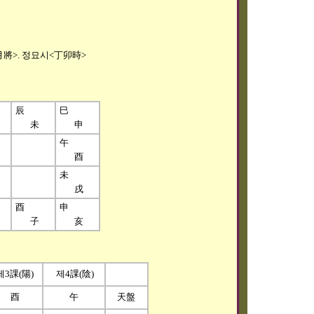
月將>. 정묘시<丁卯時>
辰
巳
未
申
午
酉
未
戌
酉
申
子
亥
제3課(陽)
제4課(陰)
酉
午
天盤