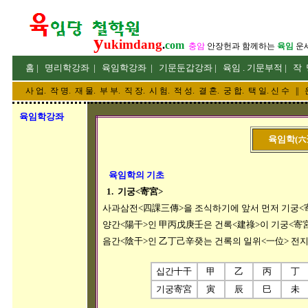
y
ukimdang
.
com
충암
안장헌
과 함께하는
육임
운
홈
|
명리
학강좌
|
육임학
강좌
|
기문둔갑
강좌
|
육임 . 기문부적
|
작 
사 업
.
작 명
.
재 물
.
부 부
.
직 장. 시 험. 적 성
. 결 혼.
궁 합
. 택 일.
신 수
||
육임학강좌
육임학(六
육임학의 기초
1. 기궁<寄宮>
사과삼전<四課三傳>을 조식하기에 앞서 먼저 기궁<寄
양간<陽干>인 甲丙戊庚壬은 건록<建祿>이 기궁<寄宮
음간<陰干>인 乙丁己辛癸는 건록의 일위<一位> 전지
십간十干
甲
乙
丙
丁
기궁寄宮
寅
辰
巳
未