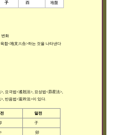
子
酉
地盤
의 변화
지지육합<地支六合>하는 것을 나타낸다
 요극법<遙剋法>, 묘성법<昴星法>,
, 반음법<返吟法>이 있다.
전
말전
卯
子
午
卯