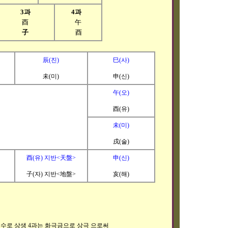
3과
4과
酉
午
子
酉
辰(진)
巳(사)
未(미)
申(신)
午(오)
酉(유)
未(미)
戌(술)
酉(유) 지반<天盤>
申(신)
子(자) 지반<地盤>
亥(해)
생수로 상생 4과는 화극금으로 상극 으로써