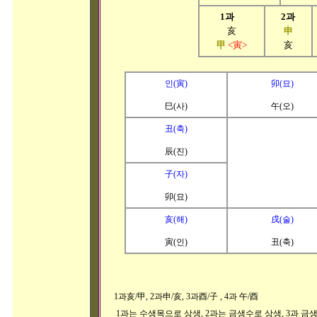
1과
2과
亥
申
甲
<寅
>
亥
인(寅)
卯(묘)
巳(사)
午(오)
丑(축)
辰(진)
子(자)
卯(묘)
亥(해)
戌(술)
寅(인)
丑(축)
1과
亥/
甲, 2과
申/亥
, 3과
酉/子
, 4과
午/酉
1과는 수생목으로 상생, 2과는 금생수로 상생, 3과 금