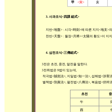
甲
<寅
>
亥
3. 사과조식<四課 組式>
지반<地盤> : 시각<時刻>에 따른 지지<地支>
천반<天盤> : 월장<月將><太陽의 황도>이 
4. 삼전조식<三傳組式>
3전은 초전, 중전, 말전을 말한다.
3전취법은 9법이 있는데,
적극법<賊剋法>, 지일법<知一法>, 섭해법<涉害法>,
별책법<別責法>, 팔전법<八傳法>, 복음법<伏吟法>
초전
중
午
酉