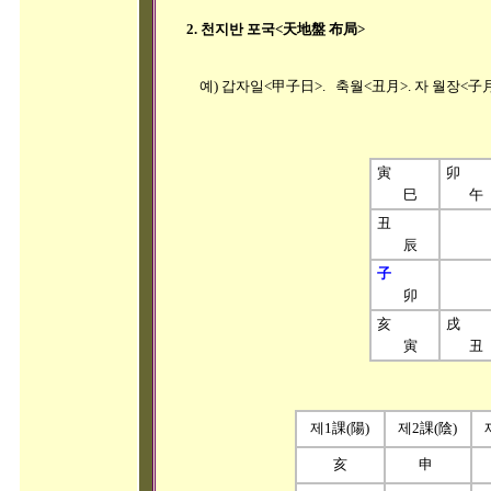
2. 천지반 포국<天地盤 布局>
예) 갑자일<甲子日>. 축월<丑月>. 자 월장<子
寅
卯
巳
午
丑
辰
子
卯
亥
戌
寅
丑
제1課(陽)
제2課(陰)
亥
申