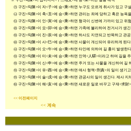
㉮ 구진<勾陳>이 자<子>에 승<乘>하면 누구도 모르게 취사가 있고 구설
㉯ 구진<勾陳>이 축<丑>에 승<乘>하면 관리는 죄에 당하고 혹은 능욕을
㉰ 구진<勾陳>이 인<寅>에 승<乘>하면 형극이 신변에 가까이 있고 위험
㉱ 구진<勾陳>이 묘<卯>에 승<乘>하면 가족에 불리하여 전거사가 생긴
㉲ 구진<勾陳>이 진<辰>에 승<乘>하면 하사도 지연되고 반목하고 관공
㉳ 구진<勾陳>이 사<巳>에 승<乘>하면 사물이 개신되어 유리하게 된다.
㉴ 구진<勾陳>이 오<午>에 승<乘>하면 타인에 의하여 길 흉이 발생한다
㉵ 구진<勾陳>이 미<未>에 승<乘>하면 인역<人驛>이라고 하며 길을 주
㉶ 구진<勾陳>이 신<申>에 승<乘>하면 주거 또는 사물을 개신하여 길 
㉷ 구진<勾陳>이 유<酉>에 승<乘>하면 매사 형책<刑責>의 일이 생기고
㉸ 구진<勾陳>이 술<戌>에 승<乘>하면 관공사의 일이 생긴다. 제사 지
㉹ 구진<勾陳>이 해<亥>에 승<乘>하면 새로운 일로 바꾸고 구재<求財>
<< 이전페이지
<< 계속