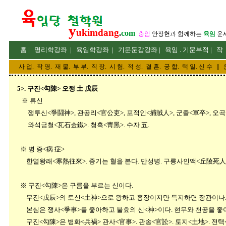
y
ukimdang
.
com
충암
안장헌
과 함께하는
육임
운
홈
|
명리
학강좌
|
육임학
강좌
|
기문둔갑
강좌
|
육임 . 기문부적
|
작
사 업
.
작 명
.
재 물
.
부 부
.
직 장. 시 험. 적 성
. 결 혼.
궁 합
. 택 일.
신 수
||
5>. 구진<勾陳> 오행 土 戊辰
※ 류신
쟁투신<爭鬪神>, 관공리<官公吏>, 포적인<捕賊人>, 군졸<軍卒>, 오곡
와석금철<瓦石金鐵>. 청흑<靑黑>. 수자 五.
※ 병 증<病 症>
한열왕래<寒熱往來>. 종기는 혈을 본다. 만성병. 구릉사인액<丘陵死人厄
※ 구진<勾陳>은 구름을 부르는 신이다.
무진<戊辰>의 토신<土神>으로 왕하고 흉장이지만 득지하면 장관이나. 
본심은 쟁사<爭事>를 좋아하고 불효의 신<神>이다. 현무와 천공을 좋아
구진<勾陳>은 병화<兵禍> 관사<官事>. 관송<官訟>. 토지<土地>. 전택<田宅