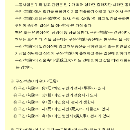
보통사람은 위와 같고 관인은 인수가 되어 성하면 길하지만 쇠하면 흉하다
구진<勾陳>에서 일간을 극하면 이치를 진술하기 어렵고 일간에서 구진<勾
구진<勾陳>의 음신<陰神>이 등사, 주작, 살<殺>이 되고 일간을 극하면 
귀인이 승하여 일상신을 생<生>하면 가장 좋다.
행년 또는 년명상신이 공망이 않 됨을 요한다. 구진<勾陳>은 경관이다
현무는 도적이다. 적을 잡는데는 구진<勾陳>승신에서 현무승신을 극하면
구진<勾陳>이 일간상신에 있고 현무승신을 극하면 도적 또는 범인을 잡
기상을 정단하고 삼전에 구진<勾陳>이 출현하고 혹은 일진에 임하여 현
구진<勾陳>이 진술축미<辰戌丑未> 어느 것에 임하고 살을 띠면 재화는 즉
는 경하다.
※ 구진<勾陳>의 왕쇠<旺衰>
㉮ 구진<勾陳>이 왕<旺>하면 귀인의 쟁사<爭事>가 있다.
㉯ 구진<勾陳>이 상<相>이면 귀인의 쟁송사가 있다.
㉰ 구진<勾陳>이 수<囚>이면 송사. 관사가 생한다.
㉱ 구진<勾陳>이 사<死>이면 사인<死人>의 재물건이 있다.
㉲ 구진<勾陳>이 휴<休>이면 병인사<病人事>, 관사가 있다.
※ 구진<勾陳>이 십이지지<十二地支>에 승<乘>하는 길흉 해석