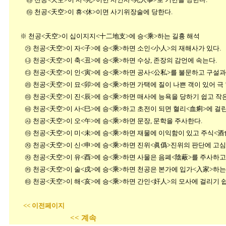
㉲ 천공<天空>이 휴<休>이면 사기위장술에 당한다.
※ 천공<天空>이 십이지지<十二地支>에 승<乘>하는 길흉 해석
㉮ 천공<天空>이 자<子>에 승<乘>하면 소인<小人>의 재해사가 있다.
㉯ 천공<天空>이 축<丑>에 승<乘>하면 수상, 존장의 감언에 속는다.
㉰ 천공<天空>이 인<寅>에 승<乘>하면 공사<公私>를 불문하고 구설과
㉱ 천공<天空>이 묘<卯>에 승<乘>하면 가택에 질이 나쁜 객이 있어 극 
㉲ 천공<天空>이 진<辰>에 승<乘>하면 매사에 능욕을 당하기 쉽고 작은
㉳ 천공<天空>이 사<巳>에 승<乘>하고 초전이 되면 혈리<血痢>에 걸린
㉴ 천공<天空>이 오<午>에 승<乘>하면 문장, 문학을 주사한다.
㉵ 천공<天空>이 미<未>에 승<乘>하면 재물에 이익함이 있고 주식<酒食
㉶ 천공<天空>이 신<申>에 승<乘>하면 진위<眞僞>진위의 판단에 고심이
㉷ 천공<天空>이 유<酉>에 승<乘>하면 사물은 음폐<陰蔽>를 주사하고 
㉸ 천공<天空>이 술<戌>에 승<乘>하면 천공은 본가에 입가<入家>하는
㉹ 천공<天空>이 해<亥>에 승<乘>하면 간인<奸人>의 모사에 걸리기 쉽
<< 이전페이지
<< 계속