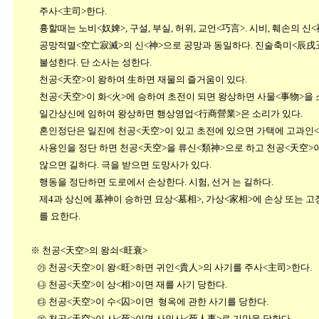
주사<主司>한다.
흉할때는 노비<奴婢>, 구설, 부실, 허위, 교언<巧言>. 
공망적멸<空亡寂滅>의 신<神>으로 공망과 동일하다. 진술축미<辰戌丑未
불성한다. 단 소사는 성한다.
천공<天空>이 왕하여 生하면 재물의 즐거움이 있다.
천공<天空>이 화<火>에 승하여 초전이 되면 왕상하면 사물<事物>을 
일간상신에 임하여 왕상하면 행상영업<行商營業>은 소리가 있다.
혼인정단은 일진에 천공<天空>이 있고 초전에 있으면 가택에 고과인<
사용인을 정단 하면 천공<天空>을 류신<類神>으로 하고 천공<天空>이 
않으면 길하다. 극을 받으면 도망사가 있다.
행동을 정단하면 도로에서 손상한다. 시험, 선거 는 길하다.
제4과 상신에 墓神이 승하면 묘상<墓相>, 가상<家相>에 손상 또는 고장
를 요한다.
※ 천공<天空>의 왕쇠<旺衰>
㉮ 천공<天空>이 왕<旺>하면 귀인<貴人>의 사기를 주사<主司>한다.
㉯ 천공<天空>이 상<相>이면 재를 사기 당한다.
㉰ 천공<天空>이 수<囚>이면 형옥에 관한 사기를 당한다.
㉱ 천공<天空>이 사<死>이면 사인사<死人事>로 기만을 당한다.