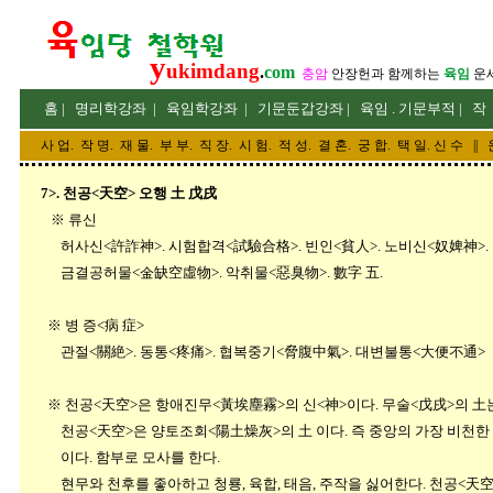
y
ukimdang
.
com
충암
안장헌
과 함께하는
육임
운
홈
|
명리
학강좌
|
육임학
강좌
|
기문둔갑
강좌
|
육임 . 기문부적
|
작
사 업
.
작 명
.
재 물
.
부 부
.
직 장. 시 험. 적 성
. 결 혼.
궁 합
. 택 일.
신 수
||
7>. 천공<天空> 오행 土 戊戌
※ 류신
허사신<許詐神>. 시험합격<試驗合格>. 빈인<貧人>. 노비신<奴婢神>. 
금결공허물<金缺空虛物>. 악취물<惡臭物>. 數字 五.
※ 병 증<病 症>
관절<關絶>. 동통<疼痛>. 협복중기<脅腹中氣>. 대변불통<大便不通>
※ 천공<天空>은 항애진무<黃埃塵霧>의 신<神>이다. 무술<戊戌>의 土는
천공<天空>은 양토조회<陽土燥灰>의 土 이다. 즉 중앙의 가장 비천한 
이다. 함부로 모사를 한다.
현무와 천후를 좋아하고 청룡, 육합, 태음, 주작을 싫어한다. 천공<天空>