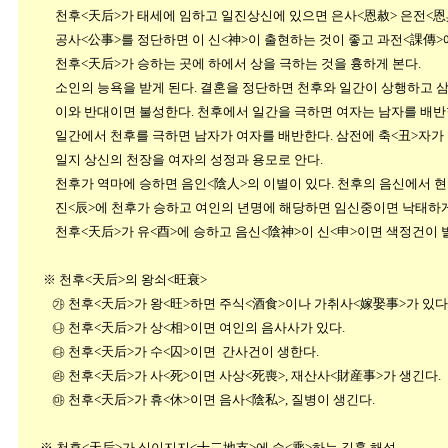
천후<天后>가 태세에 임하고 일진상신에 있으면 은사<恩赦> 은전<恩典
공사<公事>를 정단하면 이 신<神>이 출현하는 것이 좋고 
천후<天后>가 승하는 곳에 하에서 상을 극하는 것을 흉하게 본다.
소인의 능욕을 받게 된다. 결혼을 정단하면 천후와 일간이 상행하고 삼합
이와 반대이면 불성한다. 천후에서 일간을 극하면 여자는 남자를 배반
일간에서 천후를 극하면 남자가 여자를 배반한다. 삼전에 축<丑>자가 있
일지 상신의 천장을 여자의 성정과 용모로 안다.
천후가 역마에 승하면 음인<陰人>의 이별이 있다. 천후의 음신에서 현무를
진<辰>에 천후가 승하고 여인의 년명에 해당하면 임신중이면 낙태하게
천후<天后>가 유<酉>에 승하고 음신<陰神>이 신<申>이면 색정건이 
※ 천후<天后>의 왕쇠<旺衰>
㉮ 천후<天后>가 왕<旺>하면 주식<酒食>이나 가취사<嫁娶事>가 있다
㉯ 천후<天后>가 상<相>이면 여인의 음사사가 있다.
㉰ 천후<天后>가 수<囚>이면 간사건이 생한다.
㉱ 천후<天后>가 사<死>이면 사상<死喪>, 재산사<財産事>가 생긴다.
㉲ 천후<天后>가 휴<休>이면 음사<陰私>, 질병이 생긴다.
※ 천후<天后>가 십이지지<十二地支>에 승<乘>하는 길흉 해석