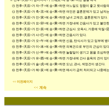
㉮ 천후<天后>가 자<子>에 승<乘>하면 어느일도 정함이 좋고 윗사람의 
㉯ 천후<天后>가 축<丑>에 승<乘>하면 여인은 결혼문제가 있고 남자는
㉰ 천후<天后>가 인<寅>에 승<乘>하면 남녀 고제건, 결혼문제가 있다.
㉱ 천후<天后>가 묘<卯>에 승<乘>하면 가정내에 간음사가 있고 불안한
㉲ 천후<天后>가 진<辰>에 승<乘>하면 근심사. 모욕사, 가중에 악질<惡
㉳ 천후<天后>가 사<巳>에 승<乘>하면 간음사가 있다.
㉴ 천후<天后>가 오<午>에 승<乘>하면 신음, 탄식사가 있고 임부에 병
㉵ 천후<天后>가 미<未>에 승<乘>하면 의복건으로 부인의 근심이 있다
㉶ 천후<天后>가 신<申>에 승<乘>하면 놀랄일이 생기
㉷ 천후<天后>가 유<酉>에 승<乘>하면 가정내에 간사 음욕의 건이 있
㉸ 천후<天后>가 술<戌>에 승<乘>하면 도난, 관사, 색정건이 생긴다.
㉹ 천후<天后>가 해<亥>에 승<乘>하면 매사가 급히 처리되고 나중에는
<< 이전페이지
<< 계속