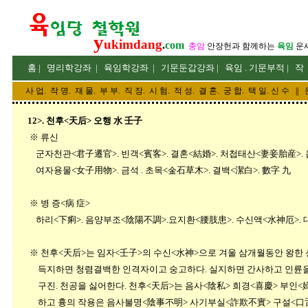
y
ukimdang
.
com
충암
안장헌
과 함께하는
육임
운
홈
|
명리
학강좌
|
육임학
강좌
|
기문둔갑
강좌
|
육임 . 기문부적
|
작
사 업
.
작 명
.
재 물
.
부 부
.
직 장. 시 험. 적 성
. 결 혼.
궁 합
. 택 일.
신 수
||
12>. 천후<天后> 오행 水 壬子
※ 류신
군자천관<君子遷官>. 빈객<賓客>. 결혼<結婚>. 처첩태산<妻妾胎産>. 음
여자용물<女子用物>. 금석 . 초목<金石草木>. 결백<潔白>. 數字 九
※ 병 증<病 症>
하리<下痢>. 음양부조<陰陽不調>.요지환<腰肢患>. 수신액<水神厄>.
※ 천후<天后>는 임자<壬子>의 수신<水神>으로 겨울 삼개월동안 왕한 신
득지하면 청렴결백한 인격자이고 숭고하다. 실지하면 간사하고 인륜을 어지
구진. 천공을 싫어한다. 천후<天后>는 음사<陰私> 희경<喜慶> 부인<婦
하고 흉의 작용은 음사불명<陰事不明> 사기부실<詐欺不實> 구설<口舌>