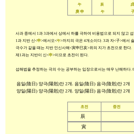
午
辰
庚 申
午
사과 중에서 1과 3과에서 상에서 하를 극하여 비용법으로 되지 않고 
1과 지반 신<
申
>에서오<
>까지의 극은 4개소이다. 3과 자<子>에서 술
午
극수가 같을 때는 지반 인신사해<寅申巳亥>위의 지가 초전으로 한다.
제1과는 지반이 신<
申
>이므로 초전이 된다.
섭해법을 추정하는 극의 수는 공부하는 입장으로서는 매우 난해하다. 
음일(陰日) 양극(陽剋)만 2개. 음일(陰日) 음극(陰剋)만 2개
양일(陽日) 양극(陽剋)만 2개. 양일(陽日) 음극(陰剋)만 2개
초전
중전
辰
寅