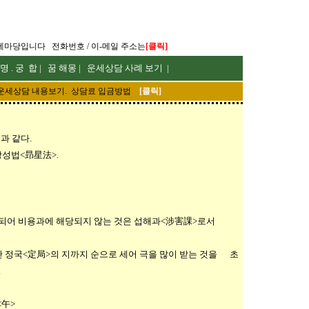
]
세마당입니다
전화번호 / 이-메일 주소는
[
클릭
 명
.
궁 합
|
꿈 해몽
|
운세상담 사례 보기
|
운세
상담 내용보기. 상담료 입금방법
[
클릭
]
과 같다.
앙성법<昻星法>.
 되어 비용과에 해당되지 않는 것은 섭해과<涉害課>로서
 정국<定局>의 지까지 순으로 세어 극을 많이 받는 것을 초
.
午>