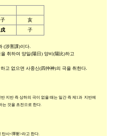
子
亥
戌
子
(涉害課)이다.
 취하여 양일(陽日) 양비(陽比)하고
고 없으면 사중신(四仲神)의 극을 취한다.
반 지반 즉 상하의 극이 없을 때는 일간 즉 제1과 지반에
극하는 것을 초전으로 한다.
 탄사<彈射>라고 한다.