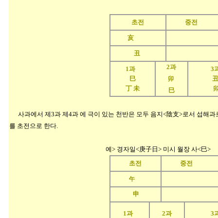
초전
중전
亥
丑
2과
1과
3
巳
卯
丁 未
巳
사과에서 제3과 제4과 에 극이 있는 천반은 모두 음지<陰支>로서 섭해과로
를 초전으로 한다.
예> 경자일<庚子日> 미시 월장 사<巳>
초전
중전
午
申
1과
2과
3