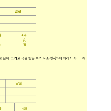
말전
과
4과
丑
亥
丑
卯
 된다. 그리고 극을 받는 수의 다소<多小>에 따라서 사 과
말전
과
4과