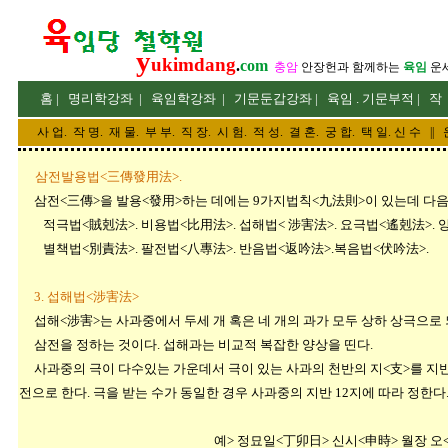
y
ukimdang
.
com
충암
안장헌
과 함께하는
육임
운
홈
|
명리
학강좌
|
육임학
강좌
|
기문둔갑
강좌
|
육임 . 기문부적
|
작
사 업
.
작 명
.
재 물
.
부 부
.
직 장. 시 험. 적 성
. 결 혼.
궁 합
. 택 일.
신 수
||
삼전발용법<三傳發用法>.
삼전<三傳>을 발용<發用>하는 데에는 9가지법칙<九法則>이 있는데 다음
적극법<賊剋法>. 비용법<比用法>. 섭해법< 涉害法>. 요극법<遙剋法>. 
별책법<別責法>. 팔전법<八專法>. 반음법<返吟法>.복음법<伏吟法>.
3. 섭해법<涉害法>
섭해<涉害>는 사과중에서 두세 개 혹은 네 개의 과가 모두 상하 상극으로
삼전을 정하는 것이다. 섭해과는 비교적 복잡한 양상을 띤다.
사과중의 극이 다수있는 가운데서 극이 있는 사과의 천반의 지<支>를 지반
전으로 한다. 극을 받는 수가 동일한 경우 사과중의 지반 12지에 따라 정한다
예> 정묘일<丁卯日> 신시<申時> 월장 오<