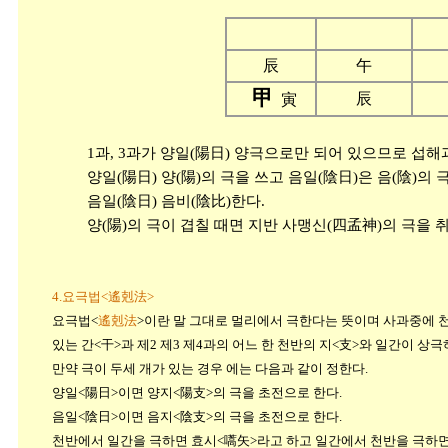
辰
午
甲
辰
寅
1과, 3과가 양일(陽日) 양극으로만 되어 있으므로 섭해과 
양일(陽日) 양(陽)의 극을 쓰고 음일(陰日)은 음(陰)의 극을
음일(陰日) 음비(陰比)한다.
양(陽)의 극이 겹칠 때면 지반 사맹신(四孟神)의 극을 취하
4.요극법<遙剋法>
요극법<
遙剋法
>이란 말 그대로 멀리에서 극한다는 뜻이며 사과중에 천
있는 간<干>과 제2 제3 제4과의 어느 한 천반의 지<支>와 일간이 상
만약 극이 두세 개가 있는 경우 에는 다음과 같이 정한다.
양일<陽日>이면 양지<陽支>의 극을 초전으로 한다.
음일<陰日>이면 음지<陰支>의 극을 초전으로 한다.
천반에서 일간을 극하면 효시<嚆矢>라고 하고 일간에서 천반을 극하면