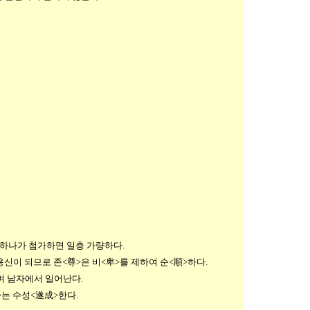
느 하나가 첨가하면 일층 가량하다.
용신이 되므로 존<尊>은 비<卑>를 제하여 순<順>하다.
 남자에서 일어난다.
>는 수성<遂成>한다.