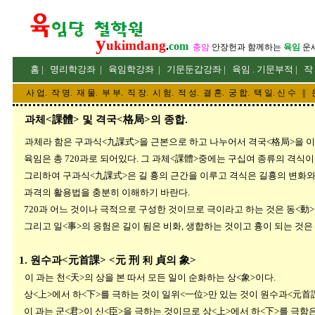
y
ukimdang
.
com
충암
안장헌
과 함께하는
육임
운
홈
|
명리
학강좌
|
육임학
강좌
|
기문둔갑
강좌
|
육임 . 기문부적
|
작
사 업
.
작 명
.
재 물
.
부 부
.
직 장. 시 험. 적 성
. 결 혼.
궁 합
. 택 일.
신 수
||
과체<課體> 및 격국<格局>의 종합.
과체라 함은 구과식<九課式>을 근본으로 하고 나누어서 격국<格局>을 이
육임은 총 720과로 되어있다. 그 과체<課體>중에는 구십여 종류의 격식이
그리하여 구과식<九課式>은 길 흉의 근간을 이루고 격식은 길흉의 변화와 
과격의 활용법을 충분히 이해하기 바란다.
720과 어느 것이나 극적으로 구성한 것이므로 극이라고 하는 것은 동<動>
그리고 일<事>의 응험은 길이 됨은 비화, 생합하는 것이고 흉이 되는 것은
1. 원수과<元首課> <元 刑 利 貞의 象>
이 과는 천<天>의 상을 본 따서 모든 일이 순화하는 상<象>이다.
상<上>에서 하<下>를 극하는 것이 일위<一位>만 있는 것이 원수과<元首
이 과는 군<君>이 신<臣>을 극하는 것이므로 상<上>에서 하<下>를 극함