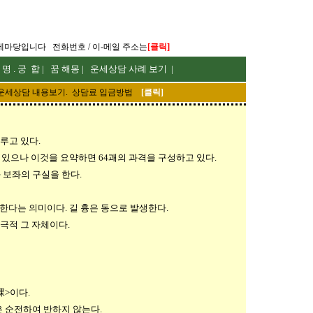
]
세마당입니다
전화번호 / 이-메일 주소는
[
클릭
 명
.
궁 합
|
꿈 해몽
|
운세상담 사례 보기
|
운세
상담 내용보기. 상담료 입금방법
[
클릭
]
루고 있다.
 있으나 이것을 요약하면 64괘의 과격을 구성하고 있다.
보좌의 구실을 한다.
한다는 의미이다. 길 흉은 동으로 발생한다.
 극적 그 자체이다.
課>이다.
은 순전하여 반하지 않는다.