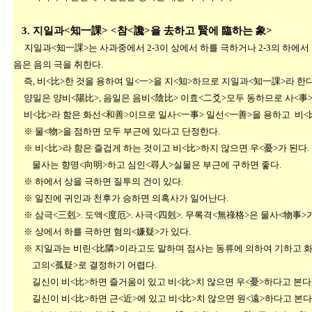
3. 지일과<知一課> <참<讒>을 去하고 賢에 臨하는 象>
지일과<知一課>는 사과중에서 2-3이 상에서 하를 극하거나 2-3의 하에
음은 음의 극을 취한다.
즉, 비<比>한 것을 용하여 일<一>을 지<知>하므로 지일과<知一課>라 한다
양일은 양비<陽比>, 음일은 음비<陰比> 이효<二爻>모두 동하므로 사<事>
비<比>라 함은 화선<和善>이므로 일사<一事> 일선<一善>을 용하고 비<比
※ 물<物>을 점하면 모두 부근에 있다고 단정한다.
※ 비<比>라 함은 즐겁게 하는 것이고 비<比>하지 않으면 우<憂>가 된다.
물사는 향명<向明>하고 심인<尋人>실물은 부근에 구하면 좋다.
※ 하에서 상을 극하면 질투의 건이 있다.
※ 일진에 귀인과 천후가 승하면 의혹사가 일어난다.
※ 삼극<三剋>. 도액<度厄>. 사극<四剋>. 무록격<無祿格>은 물사<物事>
※ 상에서 하를 극하면 혐의<嫌疑>가 있다.
※ 지일과는 비린<比隣>이라고도 말하며 점사는 동류에 의하여 기하고 화
고의<孤疑>로 결정하기 어렵다.
길신이 비<比>하면 즐거움이 있고 비<比>치 않으면 우<憂>하다고 본다
길신이 비<比>하면 근<近>에 있고 비<比>치 않으면 원<遠>하다고 본다