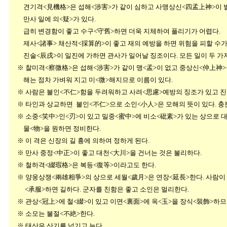
견기격<見機格>은 섭해<涉害>가 같이 심하고 사맹상신<四孟上神>이 발
만사 일에 의<疑>가 있다.
급히 변경함이 좋고 수구<守舊>하면 더욱 지체하여 풀리기가 어렵다.
제사<諸事> 채산적<採算的>이 좋고 재의 예방을 하면 위험을 피할 수가 
진술<辰戌>이 일진에 가하면 관사가 일어날 징조이다. 모든 일이 두 가지
※ 찰미격<察微格>은 섭해<涉害>가 같이 맹<孟>이 없고 중상신<仲上神>을
해는 점차 가벼워 지고 미<微>해지므로 이름이 있다.
※ 사람은 불인<不仁>함을 두려워하고 사려<思慮>예방의 징조가 있고 진 
※ 타인과 상교하면 불인<不仁>으로 소인<小人>은 모해의 뜻이 있다. 충분
※ 소중<笑中>인<刃>이 있고 밀중<蜜中>에 비소<砒素>가 있는 상으로 대
물<物>을 원하면 정비한다.
※ 이 격은 신장의 길 흉에 의하여 정하게 된다.
※ 만사 중정<中正>이 좋고 대천<大川>을 건너는 것은 불리하다.
※ 철하격<綴瑕格>은 복등<復等>이라고도 한다.
※ 양웅상쟁<兩雄相爭>의 상으로 세월<歲月>은 연장<延長>한다. 사람이 
<承服>하면 길하다. 군자를 친함은 좋고 소인은 멀리한다.
※ 관상<冠上>에 철<綴>이 있고 이면<裏面>에 옥<玉>을 장식<裝飾>하므
※ 소모는 불절<不絶>한다.
※ 태산은 산기를 넘기고 늦다.