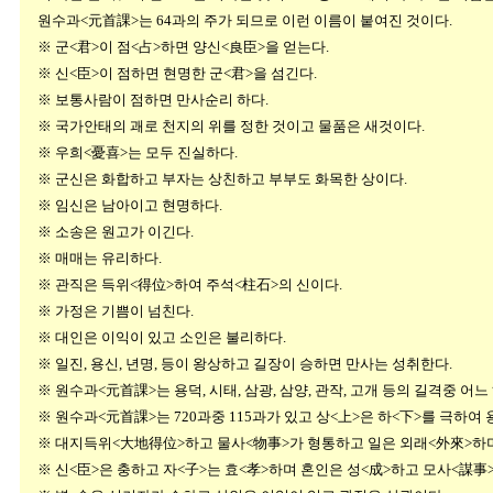
원수과<元首課>는 64과의 주가 되므로 이런 이름이 붙여진 것이다.
※ 군<君>이 점<占>하면 양신<良臣>을 얻는다.
※ 신<臣>이 점하면 현명한 군<君>을 섬긴다.
※ 보통사람이 점하면 만사순리 하다.
※ 국가안태의 괘로 천지의 위를 정한 것이고 물품은 새것이다.
※ 우희<憂喜>는 모두 진실하다.
※ 군신은 화합하고 부자는 상친하고 부부도 화목한 상이다.
※ 임신은 남아이고 현명하다.
※ 소송은 원고가 이긴다.
※ 매매는 유리하다.
※ 관직은 득위<得位>하여 주석<柱石>의 신이다.
※ 가정은 기쁨이 넘친다.
※ 대인은 이익이 있고 소인은 불리하다.
※ 일진, 용신, 년명, 등이 왕상하고 길장이 승하면 만사는 성취한다.
※ 원수과<元首課>는 용덕, 시태, 삼광, 삼양, 관작, 고개 등의 길격중 어
※ 원수과<元首課>는 720과중 115과가 있고 상<上>은 하<下>를 극하여 
※ 대지득위<大地得位>하고 물사<物事>가 형통하고 일은 외래<外來>하며
※ 신<臣>은 충하고 자<子>는 효<孝>하며 혼인은 성<成>하고 모사<謀事