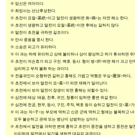
※ 임신은 여아이다.
※ 희망사는 선난후성한다.
※ 초전이 묘절<墓絶>이고 말전이 생왕하면 화<禍>는 자연 해소 한다.
※ 초전이 생왕하고 말전이 묘절<墓絶>이면 후에는 길하지 않다
※ 말전이 초전을 극하면 길조이다.
※ 만사 중용을 중시 한다.
※ 소송은 피고가 유리하다.
※ 이 과는 하에 유리하고 상에 불리하나 상이 왕상하고 하가 휴쇠하면 위
※ 초전이 자손효가 되고 구진. 백호. 등사. 형이 병<倂>하면 해가 크고 만약
상리하고 부처 불화 하는 과이다.
※ 천을귀인이 순행하면 길하고 흉해도 가볍고 역행은 우심<憂深>하다,
※ 초전에서 보아 말전이 묘<墓>가 되면 재해가 일어난다.
※ 초전에서 보아 말전이 장생이 되면 흉해는 피할수 있다.
※ 삼전에 태상. 태음, 천후, 귀인, 청룡이 임하면 흉변 위길 한다.
※ 삼전에 천공, 현무, 등사, 구진, 주작, 백호 등이 승하고 말전이 묘<墓>가
※ 이 과는 자<子>는 부모에 역하고 신은 군에 역하고 형제는 불목하고 녀
모두 불순하고 관재 또는 병난이 상범하는 상이다.
※ 초전에서 말전을 극하면 본래 흉하고 초전이 중전을 생하고 중전은 말전
이리하여 말전에서 일간을 생하면 대길의 과격이다.