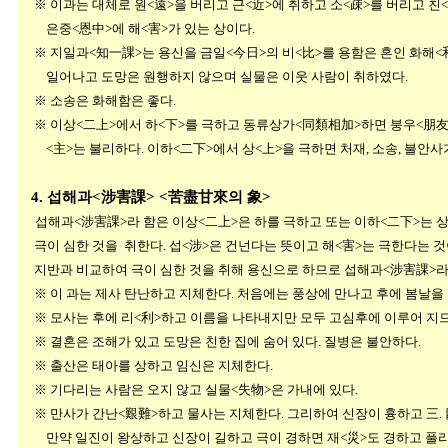
※ 이과는 대체로 원<遠>을 버리고 근<近>에 취하고 소<疎>를 버리고 친<
은중<恩中>에 해<害>가 있는 상이다.
※ 지일과<知一課>는 용신을 금일<今日>의 비<比>를 용함은 혼인 화해<
일어나고 도망은 원행하지 않으며 실물은 이웃 사람이 취하였다.
※ 소송은 화해함은 좋다.
※ 이상<二上>에서 하<下>를 극하고 동류상가<同類相加>하면 붕우<朋友>
<主>는 불리하다. 이하<二下>에서 상<上>을 극하면 처재, 소송, 불안사
4. 섭해과<涉害課> <苦盡甘來의 象>
섭해과<涉害課>라 함은 이상<二上>은 하를 극하고 또는 이하<二下>는 
극이 심한 것을 취한다. 섭<涉>은 건넌다는 뜻이고 해<害>는 극한다는 것
지반과 비교하여 극이 심한 것을 취해 용신으로 하므로 섭해과<涉害課>라
※ 이 과는 제사 탄난하고 지체한다. 처음에는 풍상에 만나고 후
※ 모사는 후에 리<利>하고 이름을 나타내지만 모두 고심후에 이루어 지므
※ 결혼은 조해가 있고 도망은 친한 집에 숨어 있다. 질병은 불안하다.
※ 출산은 태아를 상하고 임신은 지체한다.
※ 기다리는 사람은 오지 않고 실물<失物>은 가내에 있다.
※ 만사가 간난<艱難>하고 물사는 지체한다. 그리하여 신장이 흉하고 三. 
만약 일진이 왕상하고 신장이 길하고 극이 경하면 재<災>도 경하고 풀리