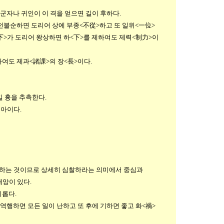
 군자나 귀인이 이 격을 얻으면 길이 후하다.
전불순하면 도리어 상에 부종<不從>하고 또 일위<一位>
下>가 도리어 왕상하면 하<下>를 제하여도 제력<制力>이
하여도 제과<諸課>의 장<長>이다.
길 흉을 추측한다.
아이다.
배역하는 것이므로 상세히 심찰하라는 의미에서 중심과
재앙이 있다.
이롭다.
역행하면 모든 일이 난하고 또 후에 기하면 좋고 화<禍>