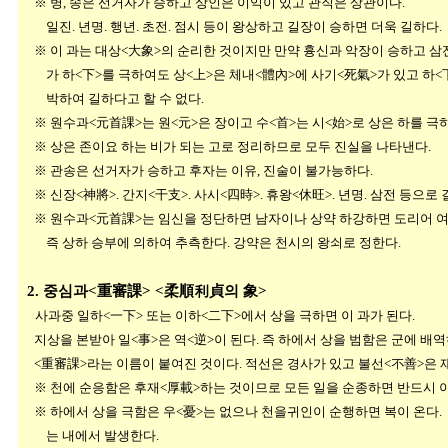
※ 병, 송은 선거자가 승하고 상인은 이익이 있고 관직은 상관이다.
일진. 년명. 행년. 초전. 점시 등이 왕상하고 길장이 승하면 더욱 길하다.
※ 이 과는 대상<大象>의 순리한 것이지만 만약 흉신과 악장이 승하고 삼
가 하<下>를 극하여도 상<上>은 체내<體內>에 사기<死氣>가 있고 하<
박하여 길하다고 할 수 없다.
※ 원수과<元首課>는 원<元>은 장이고 수<首>는 시<始>로 상은 하를 극
※ 상은 존이요 하는 비가 되는 고로 정리하므로 모두 진실을 나타낸다.
※ 관송은 선거자가 승하고 후자는 이유, 진술이 불가능하다.
※ 신장<神將>. 간지<干支>. 사시<四時>. 휴왕<休旺>. 년명. 삼전 등으로 
※ 원수과<元首課>는 임신을 정단하면 남자이나 상약 하강하면 도리어 여
즉 상하 승부에 의하여 추측한다. 강약은 천시의 왕쇠로 정한다.
2. 중심과<重審課> <柔順利貞의 象>
사과중 일하<一下> 또는 이하<二下>에서 상을 극하면 이 과가 된다.
지상을 본받아 일<事>은 역<逆>이 된다. 즉 하에서 상을 범함은 군에 
<重審課>라는 이름이 붙여진 것이다. 적선은 경사가 있고 불선<不善>은 
※ 천에 순응함은 후재<厚載>하는 것이므로 모든 일을 순종하면 반드시 
※ 하에서 상을 극함은 우<憂>는 없으나 천을귀인이 순행하면 복이 온다. 
는 내에서 발생한다.