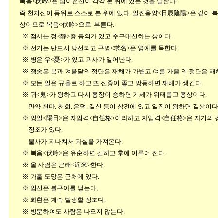
복음<伏吟>은 십이천신이 각각 본 위에 있는 것을 말한다.
즉 천지신이 동위로 스스로 본 위에 있다. 일진음양<日辰陰陽>은 같이 
상이므로 복음<伏吟>으로 부른다.
※ 점사는 정<靜>중 동의가 있고 수구대신하는 상이다.
※ 선거는 반드시 당선되고 구명<求名>은 영예를 득한다.
※ 병은 우<憂>가 있고 괴사가 일어난다.
※ 쟁송은 봄과 겨울달의 정단은 재해가 가볍고 여름 가을 의 정단은 재
※ 모든 일은 규율로 하고 또 신중이 좋고 망동하면 재해가 생긴다.
※ 귀<鬼>가 왕하고 다시 흉장이 승하면 기세가 위태롭고 흉상이다.
만약 천마. 천희. 은덕. 길신 등이 삼전에 있고 일진이 왕하면 길상이다
※ 양일<陽日>은 자임격<自任格>이라하고 자임격<自任格>은 자기의 강함
징조가 있다.
물사가 지나쳐서 과실을 가져온다.
※ 복음<伏吟>은 유순하면 길하고 후에 이루어 진다.
※ 올 사람은 근래<近來>한다.
※ 가출 도망은 근처에 있다.
※ 임신은 불구아를 낳는다,
※ 화환은 계속 발생할 징조다.
※ 방문하여도 사람은 나오지 않는다.