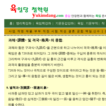
y
ukimdang
.
com
충암
안장헌
과 함께하는
육임
운
홈
|
명리
학강좌
|
육임학
강좌
|
기문둔갑
강좌
|
육임 . 기문부적
|
작
사 업
.
작 명
.
재 물
.
부 부
.
직 장. 시 험. 적 성
. 결 혼.
궁 합
. 택 일.
신 수
||
과체<課體> 및 격국<格局>의 종합.
과체라 함은 구과식<九課式>을 근본으로 하고 나누어서 격국<格局>을 이
육임은 총 720과로 되어있다. 그 과체<課體>중에는 구십여 종류의 격식이
그리하여 구과식<九課式>은 길 흉의 근간을 이루고 격식은 길흉의 변화와 
과격의 활용법을 충분히 이해하기 바란다.
720과 어느 것이나 극적으로 구성한 것이므로 극이라고 하는 것은 동<動>
그리고 일<事>의 응험은 길이 됨은 비화, 생합하는 것이고 흉이 되는 것은
9. 별책과<別責課> <留連의 象>
사과중 삼과만 있고 삼과가 모두 극이 없고 별로 일신<一神>을 취한다. 즉,
음일<陰日>은 삼개전<三個前>의 일진<一辰>을 용하고 양간<陽干>은 항상
위를 수한다.