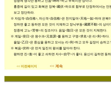
정중에 생각만 동하고 신음<呻吟>하고 부득이한 상이다.
흉중에 길이 있고 화복은 장복<藏伏>하므로 함부로 단정하여서는 안된다
보고 정단하라.
※ 자임격<自任格>, 자신격<自信格>은 천지일여<天地一如>하여 은복미
정하면 좋고 동하면 모든 것이 지체하고 장닉부동<藏匿不動>의 상이
정중에 고노<苦勞>의 징조이다. 음일<陰日>은 모든 것이 지체한다.
※ 계일<癸日>은 원수과<元首課>를 용하고 구명<求名>은 리<利>하다
을일<乙日>은 중심을 용하고 모사는 리<利>하고 모두 길장이 승하고 
※ 복음<伏吟>은 먼저 일진의 왕쇠를 알아야 한다.
왕하면 진<進>이 좋고 쇠하면 자수<自守>가 좋다. 용신이 길하면 동하고
<< 계속
<< 이전페이지