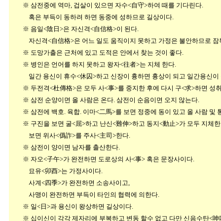
※ 삼전중에 역마, 겁살이 있으면 자수<自守>하여 때를 기다린다.
혹은 부득이 동하려 하면 동중에 성하므로 길상이다.
※ 음일<陰日>은 자신격<自信格>이 된다.
자신격<自信格>은 어느 일도 움직이지 못하고 가정은 불안하므로 잠복 
※ 도망가출은 근처에 있고 도적은 안에서 찾는 것이 좋다.
※ 병인은 언어를 하지 못하고 왕자<往者>는 지체 한다.
일간 용신이 휴수<休囚>하고 신장이 흉하면 흉상이 되고 일간용신이 
※ 두전격<杜傳格>은 모두 사<事>를 중지한 후에 다시 구<求>하면 성취
※ 삼전 순양이면 올 사람은 온다. 삼전이 순음이면 오지 않는다.
※ 삼전에 백호. 육합. 이마<二馬>를 보면 정중에 동이 있고 올 사람 및 
※ 구진을 보면 굴<屈>하고 난신<難伸>하고 동지<動止>가 모두 지체한다
보면 위사<僞詐>를 주사<主司>한다.
※ 삼전이 양이면 남자를 출산한다.
※ 자오<子午>가 완전하면 도로상의 사<事> 혹은 문장사이다.
묘유<卯酉>는 가정사이다.
사계<四季>가 완전하면 소송사이고,
사맹이 완전하면 부득이 타인의 협력에 의한다.
※ 일<日>과 용신이 왕상하면 길상이다.
※ 십이신이 각각 제자리에 부복하고 변동 할수 없고 다만 신음수탄<呻吟 