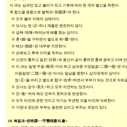
이 과는 삼과만 있고 불비가 되고 기류에 따라 한 개의 별신을 취한다.
즉 합신을 용함으로 별책과<別責課>라 한다.
※ 모두 불비 지체의 상태이다.
※ 모사는 정<正>하나 재물은 완전하지 않다.
※ 섭해<涉海>하려는데 배를 찾는 상이다.
※ 혼<婚>을 구하면서 별도로 취<聚>한다.
※ 태산<胎産>은 대부분 지연한다.
※ 손해보고 후에 이익을 득하는 과이다.
※ 신장이 흉하고 일진<日辰>과 용신이 같이 흉하면 흉에 응하고 이에
※ 이 과는 일명 무음<蕪淫>이라 하고 삼과중 이양일음<二陽一陰>은 이남
이음일양<二陰一陽>은 이녀는 일남을 쟁한다. 삼각관계의 상이다.
정<正>을 버리고 별도로 합구<合求>하면서 부부가 되는 것으로 자유결혼이
※ 모사는 장구<長久>하고 모두 지연하는 징조이다.
※ 진<進> 하려 해도 진하지 못하므로 변경한다.
※ 모두 타인에 관한 것이고 자기는 무관한 것을 타인에 의뢰한다.
※ 가정내 정단은 부부는 음란한 상이고 부처는 외정이 있다.
10. 복음과<伏吟課> <守舊待新의 象>