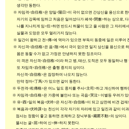
생각만 동한다.
※ 자임격<自任格>은 양일<陽日>이 극이 없으면 간상신을 용신으로 한
자기의 강폭에 임하고 처음은 일어섰다가 폐색<閉塞>하는 상으로, 다만
나를 지나치게 임<任>하면 반드시 허물이 있고 올 사람은 그 자리에서 온
실물과 도망은 모두 멀리가지 않는다.
※ 일간이 왕하고 전<傳>에 역마가 있으면 부득이 동중에 일은 이루어 
※ 자신격<自信格>은 음<陰>에서 극이 없으면 일지 상신을 용신으로 하는
몸은 동할 수가 없고 가정은 안녕하지 못한 징조이다.
이 격은 자신격<自信格>이라 하고 병, 태산, 도적은 모두 동일하나 행 
또 자임격<自任格>은 출행 중지의 상이다.
자신격<自信格>은 잠장하여 나오지 않는다.
만약 정마<丁馬>가 있으면 같이 동한다.
※ 두전격<杜傳格>은 어느 일도 중지를 주사<主司>하고 개신하여 행하면
※ 자임격<自任格>은 가중에 불안사 또는 곡읍<哭泣> 이별등 우려가 있다.
※ 유<酉>일의 복음<伏吟>은 자신격<自信格>이 되고 삼전에 비견 겁재의
※ 복음과<伏吟課>는 천신이 각각 자기의 자리에 있고 일진과 같이
점사는 정함이 좋고 동하면 조체하고 장닉부동<藏匿不動>의 상이다.
물사는 굴<屈>하여 신<伸>하지 못한다.