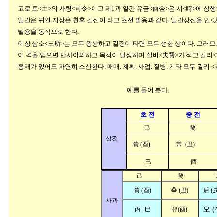
고로 토<土>의 사령<司令>이고 제1과 일간 유금<酉金>은 시<時>에 상생
일간은 귀인 지상은 천후 길신이 타고 초전 발용과 같다. 일간상신을 인<
발용을 동작으로 한다.
이상 삼소<三所>는 모두 왕상하고 길장이 타면 모두 성한 상이다. 그러므
이 격을 얻으면 만사여의하고 목적이 달성하며 실비<失費>가 적고 길리<
흉재가 있어도 자연히 소산한다. 매매. 계획. 사업. 질병. 기타 모두 길리 <
예를 들어 본다.
초 전
중 전
己
癸
삼전
貴 (酉
)
常 (丑)
巳
酉
己
癸
축 (
)
貴 (酉)
丑
后 (戌
사과
오
(
丙 巳
유(酉)