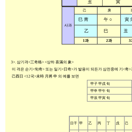
丑
寅
己
庚
巳 靑
午 ○
寅 
사과
乙
巳
丑
1과
2과
3
3>. 삼기격<三奇格> <상하 喜滿의 象>
이 격은 순기<旬奇> 또는 일기<日奇>가 발용이 되든가 삼전중에 기<奇>
己酉日 <12국>未時 月將 申 의 예를 보면
甲子 甲戌 旬
甲申 甲午 旬
甲辰 甲寅 旬
日干
甲
乙
丙
丁
戊
己