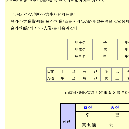
은 양약<良藥> 양의<良醫>를 득한다. 기쁜 일이 계속 생긴다.
4>. 육의격<六儀格> <喜事가 넘치는 象>
육의격<六儀格>에는 순의<旬儀>또는 지의<支儀>가 발용 혹은 삼전중 에
순의<旬儀>와 지의<支儀>는 다음과 같다.
甲子旬
子
甲
甲戌旬
戌
甲
甲申旬
申
甲
日支
子
丑
寅
卯
辰
巳
支儀
午
巳
辰
卯
寅
丑
丙寅日 <8국>寅時 月將 未 의 예를 든다
초 전
중 전
辛
己
삼전
寅 旬儀
未