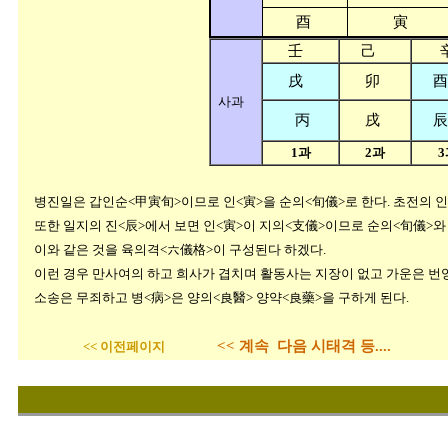
酉
寅
壬
己
戌
卯
酉
사과
丙
戌
辰
1과
2과
3
병진일은 갑인순<甲寅旬>이므로 인<寅>을 순의<旬儀>로 한다. 초전의 인<
또한 일지의 진<辰>에서 보면 인<寅>이 지의<支儀>이므로 순의<旬儀>와
이와 같은 것을 육의격<六儀格>이 구성된다 하겠다.
이런 경우 만사여의 하고 희사가 겹치며 활동사는 지장이 없고 가운은 번
소송은 무죄하고 병<病>은 양의<良醫> 양약<良藥>을 구하게 된다.
<< 계속 다음 시태격 등....
<< 이전페이지