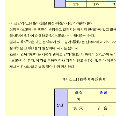
1과
2과
3
2>. 삼양격<三陽格> <劍은 봉정<捧呈> 서상의<瑞祥> 象>
삼양격<三陽格>은 귀인이 순행하고 일간지는 귀인의 전<前>에 있고 발용이
해<亥>에 임하여 순행하고 양기<陽氣>는 순일<順一>한다.
일지의 축<丑>은 귀인 전<前>에 있고 양기<陽氣>는 신<伸>하여 이<二>가
술<戌>은 묘<卯>월의 월장이다. 시기는 봄이다.
초전의 인목<寅木>은 시령에 왕하고 양기<陽氣>가 화하여 삼<三>이 된다
<三陽格>이 된다. 이 격을 득하면 만사 기쁨이 있고 원하는 일은 다 이루어
제사는 진<進>하고 병을 정단 하면 완치한다.
예>. 乙丑日 酉時 月將 戌
초 전
중 전
丙
丁
삼전
寅 朱
卯 合