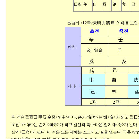
日奇
午
巳
辰
卯
寅
丑
己酉日 <12국>未時 月將 申 의 예를 보면
초 전
중 전
辛
壬
삼전
亥 旬奇
子
戌
亥
戊
己
申
酉
戌
사과
己
申
1과
2과
위 격은 己酉日 甲辰 순중<旬中>이다. 순기<旬奇>는 해<亥>가 되고 己日
초전 해<亥>는 순기<旬奇>가 되고 말전의 축<丑>은 일기<日奇>가 된다.
삼기<三奇>가 된다. 이 격은 모든 재해는 소산되고 길을 얻는다. 구혼<求