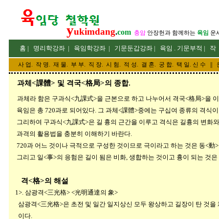
y
ukimdang
.
com
충암
안장헌
과 함께하는
육임
운
홈
|
명리
학강좌
|
육임학
강좌
|
기문둔갑
강좌
|
육임 . 기문부적
|
작
사 업
.
작 명
.
재 물
.
부 부
.
직 장. 시 험. 적 성
. 결 혼.
궁 합
. 택 일.
신 수
||
과체<課體> 및 격국<格局>의 종합.
과체라 함은 구과식<九課式>을 근본으로 하고 나누어서 격국<格局>을 이
육임은 총 720과로 되어있다. 그 과체<課體>중에는 구십여 종류의 격식이
그리하여 구과식<九課式>은 길 흉의 근간을 이루고 격식은 길흉의 변화와 
과격의 활용법을 충분히 이해하기 바란다.
720과 어느 것이나 극적으로 구성한 것이므로 극이라고 하는 것은 동<動>
그리고 일<事>의 응험은 길이 됨은 비화, 생합하는 것이고 흉이 되는 것은
격<格>의 해설
1>. 삼광격<三光格> <光明通達의 象>
삼광격<三光格>은 초전 및 일간 일지상신 모두 왕상하고 길장이 탄 것을 채
이다.