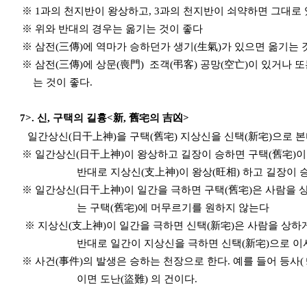
※ 1과의 천지반이 왕상하고, 3과의 천지반이 쇠약하면 그대로 
※ 위와 반대의 경우는 옮기는 것이 좋다
※ 삼전(三傳)에 역마가 승하던가 생기(生氣)가 있으면 옮
※ 삼전(三傳)에 상문(喪門) 조객(弔客) 공망(空亡)이 있거나 또는
는 것이 좋다.
7
>. 신, 구택의 길흉<新, 舊宅의 吉凶>
일간상신(日干上神)을 구택(舊宅) 지상신을 신택(新宅)으로 본
※ 일간상신(日干上神)이 왕상하고 길장이 승하면 구택(舊宅)이
반대로 지상신(支上神)이 왕상(旺相) 하고 길장이 승하면
※ 일간상신(日干上神)이 일간을 극하면 구택(舊宅)은 사람을 
는 구택(舊宅)에 머무르기를 원하지 않는다
※ 지상신(支上神)이 일간을 극하면 신택(新宅)은 사람을 상하게
반대로 일간이 지상신을 극하면 신택(新宅)으로 이사해
※ 사건(事件)의 발생은 승하는 천장으로 한다. 예를 들어 등사( 
이면 도난(盜難) 의 건이다.