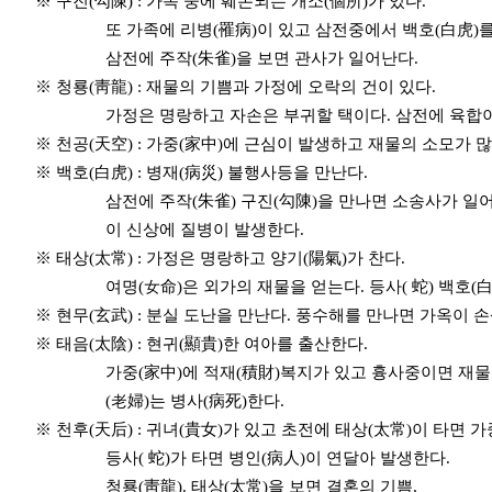
※ 구진(勾陳) : 가옥 중에 훼손되는 개소(個所)가 있다.
또 가족에 리병(罹病)이 있고 삼전중에서 백호(白虎)를 보
삼전에 주작(朱雀)을 보면 관사가 일어난다.
※ 청룡(靑龍) : 재물의 기쁨과 가정에 오락의 건이 있다.
가정은 명랑하고 자손은 부귀할 택이다. 삼전에 육합이 있
※ 천공(天空) : 가중(家中)에 근심이 발생하고 재물의 소모가 
※ 백호(白虎) : 병재(病災) 불행사등을 만난다.
삼전에 주작(朱雀) 구진(勾陳)을 만나면 소송사가 일어난다.
이 신상에 질병이 발생한다.
※ 태상(太常) : 가정은 명랑하고 양기(陽氣)가 찬다.
여명(女命)은 외가의 재물을 얻는다. 등사( 蛇) 백호(白虎
※ 현무(玄武) : 분실 도난을 만난다. 풍수해를 만나면 가옥이 
※ 태음(太陰) : 현귀(顯貴)한 여아를 출산한다.
가중(家中)에 적재(積財)복지가 있고 흉사중이면 재물은 
(老婦)는 병사(病死)한다.
※ 천후(天后) : 귀녀(貴女)가 있고 초전에 태상(太常)이 타면 가
등사( 蛇)가 타면 병인(病人)이 연달아 발생한다.
청룡(靑龍). 태상(太常)을 보면 결혼의 기쁨,