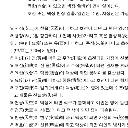
육합(六合)이 있으면 색정(色情)의 건이 일어난다.
초전 또는 택상 천장 길흉. 일간은 주인. 지상신은 가정
※ 지상(支上)에 천을(天乙)이 더하고 초전이 되면 그 택은 양성
※ 병정(丙丁)일 정단하여 초전에 사(巳)가 타고 혹은 염상격(炎
※ 신(申)이 묘(卯) 또는 유(酉)에 더하고. 주작(朱雀)이 타고
(申/酉는 720국에 없다)
※ 미(未)가 인(寅)에 더하고 주작(朱雀)이 초전되면 가정에 신불
※ 초전(初傳)이 진 술(辰戌)이고 주작(朱雀)이 타면 관재를 초
※ 육합(六合)과 덕합(德合)이 택상에 타면 쌍태아를 출산한다.
※ 묘(卯)가 진(辰)에 더하고 청룡(靑龍)이타고 초전이 되면 형제
※ 구진(勾陳)과 일귀(日鬼)가 택상(宅上)에 함께 있는데 수조(
고 재물은 산실(散失)된다.
※ 천공(天空)이 택상에 타면 식구가 불화하고 여인은 병에 걸린
※ 천공(天空)이 사(巳)에 타고 택상이 되면 집이 파손된다.
※ 천공(天空)이 현무(玄武)에 타고 택상이 되면 가신의 노(怒)
※ 백호(白虎)가 신유(申酉)에 타고 택상이 되면 여인의 병사가 