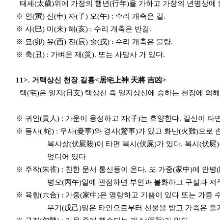
태세(太歲)위에 가장의 행년(行年)을 가하고 가장의 년명상에 
※ 인(寅) 신(申) 자(子) 오(午) : 수리 개축은 길.
※ 사(巳) 미(未) 해(亥) : 수리 개축은 반길.
※ 묘(卯) 유(酉) 진(辰) 술(戌) : 수리 개축은 불량.
※ 축(丑) : 가벼운 재(災). 또는 사망사 가 있다.
11>. 거택상신 천장 길흉<居宅上神 天將 吉凶>
택(宅)은 일지(日支) 택상신 즉 일지상신에 승하는 천장에 의해 
※ 귀인(貴人) : 가운이 융성하고 자(子)는 효양한다. 길신이 타
※ 등사( 蛇) : 우사(憂事)와 경사(驚事)가 있고 화난(火難)으로
복시살(伏屍殺)이 타면 복시(伏屍)가 있다. 복시(伏屍)는 
엎디어 있다
※ 주작(朱雀) : 친한 문서 통신등이 온다. 또 가중(家中)에 안병
병오(丙午)일에 관점하면 부인과 불화하고 구설과 저주의
※ 육합(六合) : 가중(家中)은 명랑하고 기쁨이 있다 또는 가중
무기(戊己)일은 타인으로부터 선물을 받고 가족은 즐거