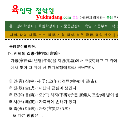
y
ukimdang
.
com
충암
안장헌
과 함께하는
육임
운
홈
|
명리
학강좌
|
육임학
강좌
|
기문둔갑
강좌
|
육임 . 기문부적
|
작 
사 업
.
작 명
.
재 물
.
부 부
.
직 장. 시 험. 적 성
. 결 혼.
궁 합
. 택 일.
신 수
||
육임 분야별 정단.
>. 전택의 길흉<轉宅의 吉凶>
6
가장(家長)의 년명(年命)을 지반(地盤)에서 구(求)하고 그 위에 
에서 찾아 그 위에 탄 천기오행에 따라 판단한다.
※ 인(寅) 신(申) 자(子) 오(午) : 전택(轉宅)이 길(吉).
※ 진(辰) 술(戌) : 재난과 근심이 생긴다.
※ 묘(卯) 유(酉) : 오(午) 하자(下者)(子息 雇傭人 포함)에 병이 
※ 사(巳) 해(亥) : 가축류에 손해가 있다
※ 축(丑) 미(未) : 관재(官災)가 있다
또 다른 방법은....