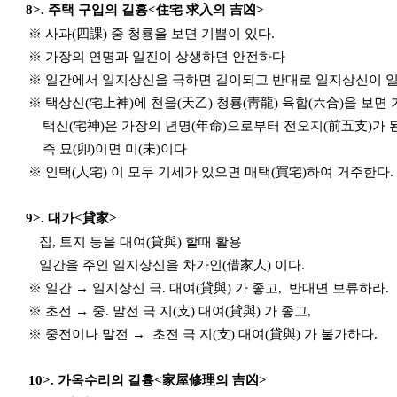
8>. 주택 구입의 길흉<住宅 求入의 吉凶>
※ 사과(四課) 중 청룡을 보면 기쁨이 있다.
※ 가장의 연명과 일진이 상생하면 안전하다
※ 일간에서 일지상신을 극하면 길이되고 반대로 일지상신이 
※ 택상신(宅上神)에 천을(天乙) 청룡(靑龍) 육합(六合)을 보면
택신(宅神)은 가장의 년명(年命)으로부터 전오지(前五支)가 된
즉 묘(卯)이면 미(未)이다
※ 인택(人宅) 이 모두 기세가 있으면 매택(買宅)하여 거주한다.
9>. 대가<貸家>
집, 토지 등을 대여(貸與) 할때 활용
일간을 주인 일지상신을 차가인(借家人) 이다.
※ 일간 → 일지상신 극. 대여(貸與) 가 좋고, 반대면 보류하라.
※ 초전 → 중. 말전 극 지(支) 대여(貸與) 가 좋고,
※ 중전이나 말전 → 초전 극 지(支) 대여(貸與) 가 불가하다.
10>. 가옥수리의 길흉<家屋修理의 吉凶>