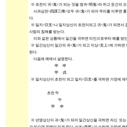
※ 초전이 귀<鬼>가 되는 것을 명귀<明鬼>라 하고 둔간의 오
사과삼전<四課三傳>모두 귀<鬼>가 되어 무리를 이루면 흉
다.
※ 일지<日支>나 일지상신이 초전이되고 귀<鬼>가 되면서 겁
사람의 침해를 받는다.
이와 같은 상황에서 일간을 극하면 타인으로부터 해를 받던
※ 일간상신이 일간의 귀<鬼>가 되고 지상<支上>에 가하면
된다.
다음에 예에서 설명한다.
申 申
甲 戌
※ 일지상신이 초전이 되고 일지<日支>를 극하면 가정에 재
초전 午
午
甲 申
※ 년명상신이 귀<鬼>가 되어 일간상신을 극하면 자신 또
가 있으면 질병이 있게 된다. 상조<喪弔>가 승하면 가정에 불