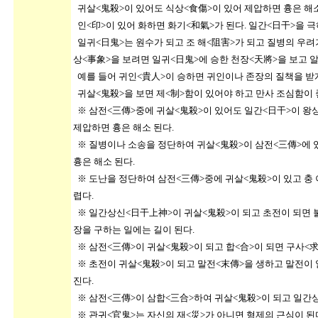
귀살<鬼殺>이 있어도 식상<食傷>이 있어 제압하면 흉은 해
인<印>이 있어 화하면 화기<和氣>가 된다. 일간<日干>을 극
일귀<日鬼>는 원수가 되고 조 해<阻害>가 되고 질병의 우려가
상<事象>을 보려면 일귀<日鬼>에 승한 천장<天將>을 보고 알
예를 들어 귀인<貴人>이 승하면 귀인이나 존장의 질책을 받게 
귀살<鬼殺>을 보면 제<制>함이 있어야 하고 만사 조심함이
※ 삼전<三傳>중에 귀살<鬼殺>이 있어도 일간<日干>이 왕
제압하면 흉은 해소 된다.
※ 질병이나 소송을 정단하여 귀살<鬼殺>이 삼전<三傳>에 
흉은 해소 된다.
※ 도난을 정단하여 삼전<三傳>중에 귀살<鬼殺>이 있고 충 
렵다.
※ 일간상신<日干上神>이 귀살<鬼殺>이 되고 초전이 되면 
장을 구하는 일에는 길이 된다.
※ 삼전<三傳>이 귀살<鬼殺>이 되고 합<合>이 되면 구사
※ 초전이 귀살<鬼殺>이 되고 말전<末傳>을 생하고 말전이
진다.
※ 삼전<三傳>이 삼합<三合>하여 귀살<鬼殺>이 되고 일간상
※ 관귀<官鬼>는 자신의 재<災>가 아니면 형제의 근심이 된