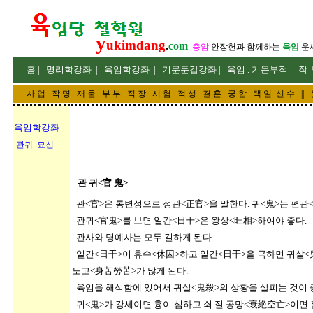
y
ukimdang
.
com
충암
안장헌
과 함께하는
육임
운
홈
|
명리
학강좌
|
육임학
강좌
|
기문둔갑
강좌
|
육임 . 기문부적
|
작
사 업
.
작 명
.
재 물
.
부 부
.
직 장. 시 험. 적 성
. 결 혼.
궁 합
. 택 일.
신 수
||
육임학강좌
관귀. 묘신
관 귀<官 鬼>
관<官>은 통변성으로 정관<正官>을 말한다. 귀<鬼>는 편관
관귀<官鬼>를 보면 일간<日干>은 왕상<旺相>하여야 좋
관사와 명예사는 모두 길하게 된다.
일간<日干>이 휴수<休囚>하고 일간<日干>을 극하면 귀살<
노고<身苦勞苦>가 많게 된다.
육임을 해석함에 있어서 귀살<鬼殺>의 상황을 살피는 것이 
귀<鬼>가 강세이면 흉이 심하고 쇠 절 공망<衰絶空亡>이면 