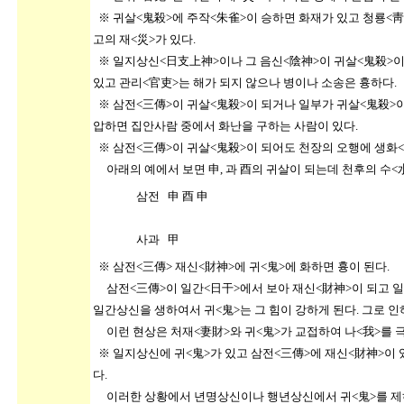
※ 귀살<鬼殺>에 주작<朱雀>이 승하면 화재가 있고 청룡<
고의 재<災>가 있다.
※ 일지상신<日支上神>이나 그 음신<陰神>이 귀살<鬼殺>
있고 관리<官吏>는 해가 되지 않으나 병이나 소송은 흉하다.
※ 삼전<三傳>이 귀살<鬼殺>이 되거나 일부가 귀살<鬼殺>
압하면 집안사람 중에서 화난을 구하는 사람이 있다.
※ 삼전<三傳>이 귀살<鬼殺>이 되어도 천장의 오행에 생화<
아래의 예에서 보면 申, 과 酉의 귀살이 되는데 천후의 수<
삼전 申 酉 申
사과 甲
※ 삼전<三傳> 재신<財神>에 귀<鬼>에 화하면 흉이 된
삼전<三傳>이 일간<日干>에서 보아 재신<財神>이 되고 
일간상신을 생하여서 귀<鬼>는 그 힘이 강하게 된다. 그로 인
이런 현상은 처재<妻財>와 귀<鬼>가 교접하여 나<我>를 극
※ 일지상신에 귀<鬼>가 있고 삼전<三傳>에 재신<財神>이
다.
이러한 상황에서 년명상신이나 행년상신에서 귀<鬼>를 제하