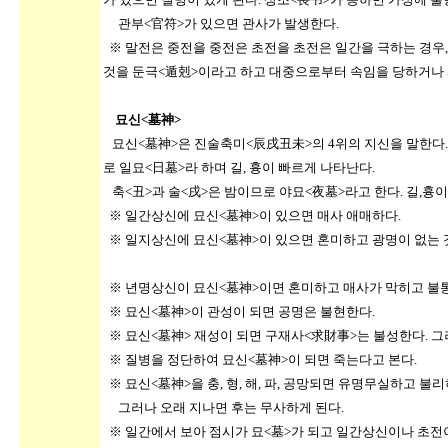
관부<官符>가 있으면 관사가 발생한다.
※ 말전은 중전을 중전은 초전을 초전은 일간을 극하는 경우
것을 둔극<遁剋>이라고 하고 대중으로부터 속임을 당하거나
묘신<墓神>
묘신<墓神>은 진술축미<辰戌丑未>의 4위의 지신을 말한다. 
로 일묘<日墓>라 하며 길, 흉이 빠르게 나타난다.
축<丑>과 술<戌>은 밤이므로 야묘<夜墓>라고 한다. 길,흉이
※ 일간상신에 묘신<墓神>이 있으면 매사 애매하다.
※ 일지상신에 묘신<墓神>이 있으면 혼미하고 광명이 없는 
※ 년명상신이 묘신<墓神>이면 혼미하고 매사가 막히고 불
※ 묘신<墓神>이 관성이 되면 공명은 불현한다.
※ 묘신<墓神> 재성이 되면 구재사<求財事>는 불성한다. 그
※ 질병을 정단하여 묘신<墓神>이 되면 죽는다고 본다.
※ 묘신<墓神>을 충, 형, 해, 파, 공망되면 유명무실하고 
그러나 오래 지나면 후는 무사하게 된다.
※ 일간에서 보아 점시가 묘<墓>가 되고 일간상신이나 초전