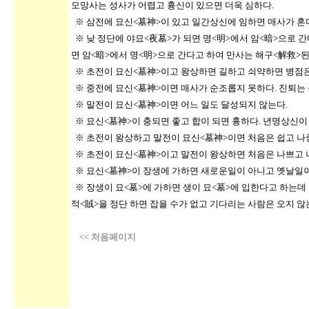
모망사는 성사가 어렵고 흉신이 있으면 더욱 심하다
※ 삼전에 묘신<墓神>이 있고 일간상신에 임하면 매사가 혼
※ 낮 정단에 야묘<夜墓>가 되면 명<明>에서 암<暗>으로 
면 암<暗>에서 명<明>으로 간다고 하여 만사는 해구<解救>된
※ 초전이 묘신<墓神>이고 왕상하면 길하고 쇠약하면 병점은
※ 중전에 묘신<墓神>이면 매사가 순조롭지 못하다. 진퇴는
※ 말전이 묘신<墓神>이면 어느 일도 달성되지 않는다.
※ 묘신<墓神>이 충되면 좋고 합이 되면 흉하다. 년명상신이
※ 초전이 왕상하고 말전이 묘신<墓神>이면 처음은 쉽고 
※ 초전이 묘신<墓神>이고 말전이 왕상하면 처음은 나쁘고 
※ 묘신<墓神>이 장생에 가하면 새로운일이 아니고 옛날일이
※ 장생이 묘<墓>에 가하면 생이 묘<墓>에 입한다고 하는
적<賊>을 정단 하면 잡을 수가 없고 기다리는 사람은 오지 않
<<
처음페이지