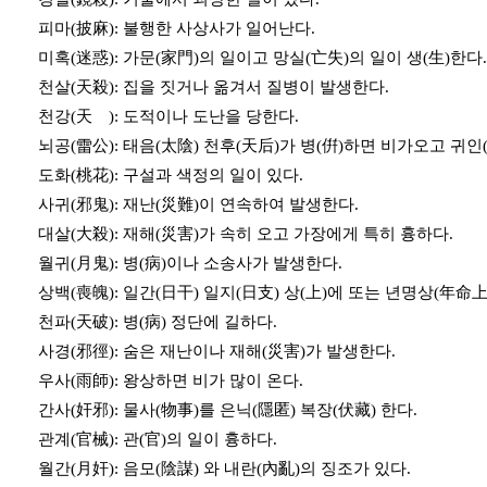
피마(披麻): 불행한 사상사가 일어난다.
미혹(迷惑): 가문(家門)의 일이고 망실(亡失)의 일이 생(生)한다.
천살(天殺): 집을 짓거나 옮겨서 질병이 발생한다.
천강(天 ): 도적이나 도난을 당한다.
뇌공(雷公): 태음(太陰) 천후(天后)가 병(倂)하면 비가오고 귀인(
도화(桃花): 구설과 색정의 일이 있다.
사귀(邪鬼): 재난(災難)이 연속하여 발생한다.
대살(大殺): 재해(災害)가 속히 오고 가장에게 특히 흉하다.
월귀(月鬼): 병(病)이나 소송사가 발생한다.
상백(喪魄): 일간(日干) 일지(日支) 상(上)에 또는 년명상(年命
천파(天破): 병(病) 정단에 길하다.
사경(邪徑): 숨은 재난이나 재해(災害)가 발생한다.
우사(雨師): 왕상하면 비가 많이 온다.
간사(奸邪): 물사(物事)를 은닉(隱匿) 복장(伏藏) 한다.
관계(官械): 관(官)의 일이 흉하다.
월간(月奸): 음모(陰謀) 와 내란(內亂)의 징조가 있다.