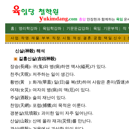
y
ukimdang
.
com
충암
안장헌
과 함께하는
육임
운
홈
|
명리
학강좌
|
육임학
강좌
|
기문둔갑
강좌
|
육임 . 기문부적
|
작 
사 업
.
작 명
.
재 물
.
부 부
.
직 장. 시 험. 적 성
. 결 혼.
궁 합
. 택 일.
신 수
||
신살(神殺) 해석
▣
길흉신살(吉凶神殺)
장승(長繩): 귀(鬼)와 병(病)하면 액사(縊死)가 있다.
천주(天呪): 저주하는 일이 생긴다.
황번(黃 ): 화개(華蓋) 일(日)을 복(伏)하여 사람은 혼미(昏迷)해
여재(女災): 여자의 병(病)의 액(厄)이 있다.
주살(酒殺): 술의 재난이 있다.
천망(天網): 포렵(捕獵)의 목적은 이룬다.
갱분살(坑墳殺): 괴이한 일이 자주 일어난다.
산살(山殺): 산에 올라 재괴(災怪)를 만난다.
경살(鏡殺): 거울에서 괴상한 일이 있다.