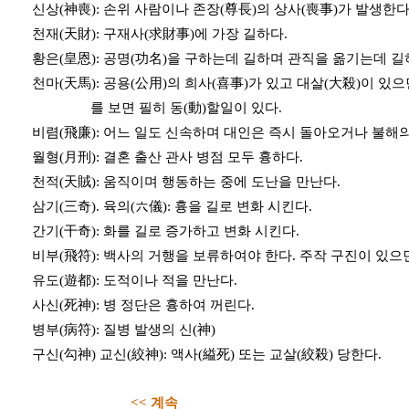
신상(神喪): 손위 사람이나 존장(尊長)의 상사(喪事)가 발생한다
천재(天財): 구재사(求財事)에 가장 길하다.
황은(皇恩): 공명(功名)을 구하는데 길하며 관직을 옮기는데 길
천마(天馬): 공용(公用)의 희사(喜事)가 있고 대살(大殺)이 있으면
를 보면 필히 동(動)할일이 있다.
비렴(飛廉): 어느 일도 신속하며 대인은 즉시 돌아오거나 불해
월형(月刑): 결혼 출산 관사 병점 모두 흉하다.
천적(天賊): 움직이며 행동하는 중에 도난을 만난다.
삼기(三奇). 육의(六儀): 흉을 길로 변화 시킨다.
간기(干奇): 화를 길로 증가하고 변화 시킨다.
비부(飛符): 백사의 거행을 보류하여야 한다. 주작 구진이 있으면
유도(遊都): 도적이나 적을 만난다.
사신(死神): 병 정단은 흉하여 꺼린다.
병부(病符): 질병 발생의 신(神)
구신(勾神) 교신(絞神): 액사(縊死) 또는 교살(絞殺) 당한다.
<< 계속