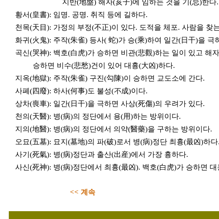
지반(地盤) 해자(亥子)에 임하는 것을 기(忌)한다.
황서(皇書): 임명. 공명. 취직 등에 길하다.
천목(天目): 가정의 부정(不正)이 있다. 도적을 체포. 사람을 찾는
화귀(火鬼): 주작(朱雀) 등사( 蛇)가 승(乘)하여 일간(日干)을 극
곡신(哭神): 백호(白虎)가 승하면 비관(悲觀)하는 일이 있고 해
승하면 비수(悲愁)건이 있어 대흉(大凶)하다.
지옥(地獄): 주작(朱雀) 구진(勾陳)이 승하면 교도소에 간다.
사폐(四廢): 하사(何事)도 불성(不成)이다.
상차(喪車): 일간(日干)을 극하면 사상(死傷)의 우려가 있다.
천의(天醫): 병(病)의 정단에서 용(用)하는 방위이다.
지의(地醫): 병(病)의 정단에서 의약(醫藥)을 구하는 방위이다.
오묘(五墓): 묘지(墓地)의 파(破)로서 병(病)정단 최흉(最凶)하다
사기(死氣): 병(病)정단과 출산(出産)에서 가장 흉하다.
사신(死神): 병(病)정단에서 최흉(最凶). 백호(白虎)가 승하면 대
<< 계속