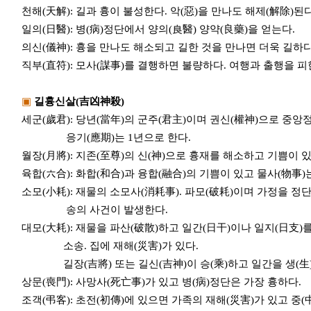
천해(天解): 길과 흉이 불성한다. 악(惡)을 만나도 해제(解除)된다
일의(日醫): 병(病)정단에서 양의(良醫) 양약(良藥)을 얻는다.
의신(儀神): 흉을 만나도 해소되고 길한 것을 만나면 더욱 길하다.
직부(直符): 모사(謀事)를 결행하면 불량하다. 여행과 출행을 피
▣
길흉신살(吉凶神殺)
세군(歲君): 당년(當年)의 군주(君主)이며 권신(權神)으로 중
응기(應期)는 1년으로 한다.
월장(月將): 지존(至尊)의 신(神)으로 흉재를 해소하고 기쁨이 
육합(六合): 화합(和合)과 융합(融合)의 기쁨이 있고 물사(物事)는
소모(小耗): 재물의 소모사(消耗事). 파모(破耗)이며 가정을 정단
송의 사건이 발생한다.
대모(大耗): 재물을 파산(破散)하고 일간(日干)이나 일지(日支)를
소송. 집에 재해(災害)가 있다.
길장(吉將) 또는 길신(吉神)이 승(乘)하고 일간을 생(生)하
상문(喪門): 사망사(死亡事)가 있고 병(病)정단은 가장 흉하다.
조객(弔客): 초전(初傳)에 있으면 가족의 재해(災害)가 있고 중(