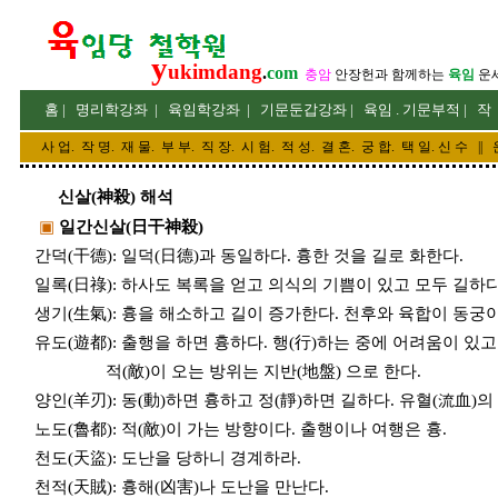
y
ukimdang
.
com
충암
안장헌
과 함께하는
육임
운
홈
|
명리
학강좌
|
육임학
강좌
|
기문둔갑
강좌
|
육임 . 기문부적
|
작
사 업
.
작 명
.
재 물
.
부 부
.
직 장. 시 험. 적 성
. 결 혼.
궁 합
. 택 일.
신 수
||
신살(神殺) 해석
▣
일간신살(日干神殺)
간덕(干德): 일덕(日德)과 동일하다. 흉한 것을 길로 화한다.
일록(日祿): 하사도 복록을 얻고 의식의 기쁨이 있고 모두 길하다.
생기(生氣): 흉을 해소하고 길이 증가한다. 천후와 육합이 동궁
유도(遊都): 출행을 하면 흉하다. 행(行)하는 중에 어려움이 있고 
적(敵)이 오는 방위는 지반(地盤) 으로 한다.
양인(羊刃): 동(動)하면 흉하고 정(靜)하면 길하다. 유혈(流血)의 
노도(魯都): 적(敵)이 가는 방향이다. 출행이나 여행은 흉.
천도(天盜): 도난을 당하니 경계하라.
천적(天賊): 흉해(凶害)나 도난을 만난다.