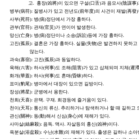
고. 흉장(凶將)이 있으면 구설(口舌)과 음모사(陰謀事)가 있
병부(病符): 질병사가 있고 전년도(前年度)의 사건이 재발(再發)
사부(死符): 병(病)정단에서 가장 흉하다.
관부(官符): 관재(官災)가 연이어 발생한다.
망신(亡身): 병(病)정단이나 소송(訴訟)등에 가장 흉하다.
고진(孤辰): 결혼은 가장 흉하다. 실물(失物)은 발견하지 못하고
않는다.
과숙(寡宿): 고진(孤辰)과 동일하다.
육해(六害): 하사(何事)도 조해(阻害)가 있고 삽체되며 지체(遲滯
화개(華蓋): 하사(何事)도 혼매(昏昧)하다.
표미(豹尾): 병마에서 대장이 있으면 길방이다.
장성(將星): 군병에서 용한다.
천희(天喜): 은택. 구재. 희경등에 즐거움이 있다.
천이(天耳): 통신의 류신. 추리하거나 탐색하거나 할 때 길하고 
관신(關神): 동(動)해서 신심(身心)에 재해가 있다.
사마살(絲麻殺): 음독. 액사. 자살등의 흉신(凶神)이다.
욕분살(浴盆殺): 수난(水難)의 재해가 있다. 출생은 길하나 소아병